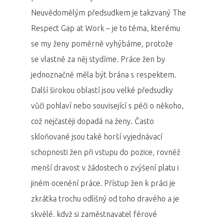
Neuvědomělým předsudkem je takzvaný The
Respect Gap at Work – je to téma, kterému
se my ženy poměrně vyhýbáme, protože
se vlastně za něj stydíme. Práce žen by
jednoznačně měla být brána s respektem.
Další širokou oblastí jsou velké předsudky
vůči pohlaví nebo související s péči o někoho,
což nejčastěji dopadá na ženy. Často
skloňované jsou také horší vyjednávací
schopnosti žen při vstupu do pozice, rovněž
menší dravost v žádostech o zvýšení platu i
jiném ocenění práce. Přístup žen k práci je
zkrátka trochu odlišný od toho dravého a je
skvělé, když si zaměstnavatel férové