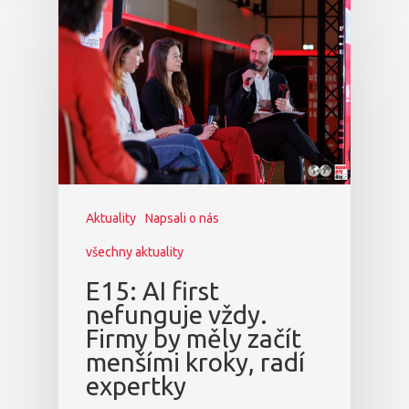
Aktuality
Napsali o nás
všechny aktuality
E15: AI first
nefunguje vždy.
Firmy by měly začít
menšími kroky, radí
expertky