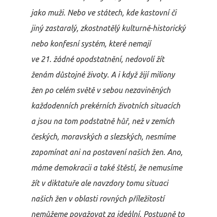
jako muži. Nebo ve státech, kde kastovní či
jiný zastaralý, zkostnatělý kulturně-historický
nebo konfesní systém, které nemají
ve 21. žádné opodstatnění, nedovolí žít
ženám důstojné životy. A i když žijí miliony
žen po celém světě v sebou nezaviněných
každodenních prekérních životních situacích
a jsou na tom podstatně hůř, než v zemích
českých, moravských a slezských, nesmíme
zapomínat ani na postavení našich žen. Ano,
máme demokracii a také štěstí, že nemusíme
žít v diktatuře ale navzdory tomu situaci
našich žen v oblasti rovných příležitostí
nemůžeme považovat za ideální. Postupně to