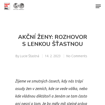
Hit enter to search or ESC to close
AKČNÍ ŽENY: ROZHOVOR
S LENKOU ŠŤASTNOU
By
Lucie Šťastná
14. 2. 2023
No Comments
Žijeme ve smutných časech, kdy nás trápí
osudy žen v zemích, kde se vede válka, nebo
kde vládnou diktátoři a ženám se tam často
ani nesní o tom, že by měly mít stejné práva