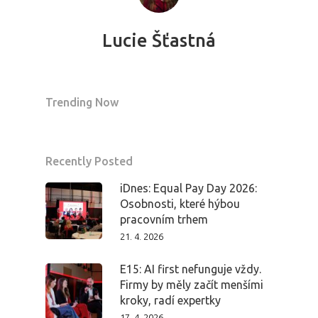
Program 26.3
Lucie Šťastná
Program 27.3
Osobnosti 20
Trending Now
Dopad
Aktuality
Recently Posted
iDnes: Equal Pay Day 2026:
Partneři
Osobnosti, které hýbou
pracovním trhem
Vstupenky
21. 4. 2026
E15: AI first nefunguje vždy.
Firmy by měly začít menšími
kroky, radí expertky
17. 4. 2026