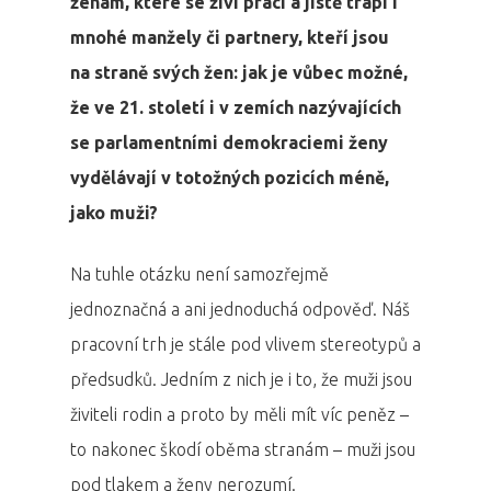
ženám, které se živí prací a jistě trápí i
mnohé manžely či partnery, kteří jsou
na straně svých žen: jak je vůbec možné,
že ve 21. století i v zemích nazývajících
se parlamentními demokraciemi ženy
vydělávají v totožných pozicích méně,
jako muži?
Na tuhle otázku není samozřejmě
jednoznačná a ani jednoduchá odpověď. Náš
pracovní trh je stále pod vlivem stereotypů a
předsudků. Jedním z nich je i to, že muži jsou
živiteli rodin a proto by měli mít víc peněz –
to nakonec škodí oběma stranám – muži jsou
pod tlakem a ženy nerozumí.