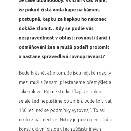
že také dlouhodobý. Všichni však víme,
že pokud čistá voda kape na kámen,
postupně, kapku za kapkou ho nakonec
dokáže zlomit…Kdy se podle vás
nespravedlnost v oblasti rovnosti šancí i
odměňování žen a mužů podaří prolomit
a nastane spravedlivá rovnoprávnost?
Bude krásné, až o tom, že jsou nějaké rozdíly
mezi muži a ženami přestaneme přemýšlet a
také mluvit. Různé studie říkají, že pokud
se ale teď nepustíme do změn, bude to trvat
130 let, než se podmínky vyrovnají. To asi
nikdo z nás nechce. Nutný je proto neustálý a
konstruktivní dialog všech zúčastněných