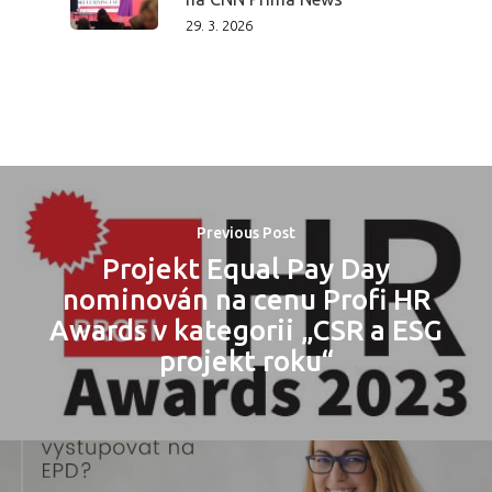
29. 3. 2026
Previous Post
Projekt Equal Pay Day
nominován na cenu Profi HR
Awards v kategorii „CSR a ESG
projekt roku“