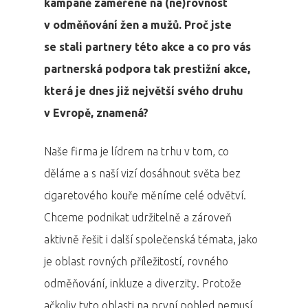
kampaně zaměřené na (ne)rovnost
v odměňování žen a mužů. Proč jste
se stali partnery této akce a co pro vás
partnerská podpora tak prestižní akce,
která je dnes již největší svého druhu
v Evropě, znamená?
Naše firma je lídrem na trhu v tom, co
děláme a s naší vizí dosáhnout světa bez
cigaretového kouře měníme celé odvětví.
Chceme podnikat udržitelně a zároveň
aktivně řešit i další společenská témata, jako
je oblast rovných příležitostí, rovného
odměňování, inkluze a diverzity. Protože
ačkoliv tyto oblasti na první pohled nemusí