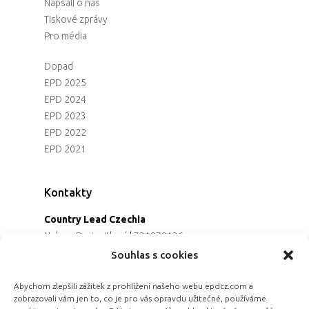
Napsali o nás
Tiskové zprávy
Pro média
Dopad
EPD 2025
EPD 2024
EPD 2023
EPD 2022
EPD 2021
Kontakty
Country Lead Czechia
Helena Dreiseitlová
|
731970136
Koordinátorka projektu
Souhlas s cookies
Alena Řezaninová
|
736163461
Programová ředitelka
Abychom zlepšili zážitek z prohlížení našeho webu epdcz.com a
zobrazovali vám jen to, co je pro vás opravdu užitečné, používáme
Jana Černoušková
|
607782535