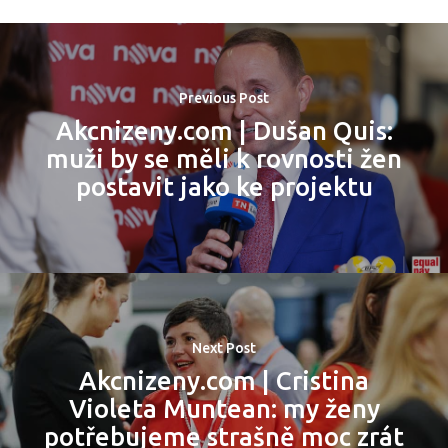
Program 27.3
Osobnosti 20
Previous Post
Dopad
Akcnizeny.com | Dušan Quis:
muži by se měli k rovnosti žen
Aktuality
postavit jako ke projektu
Partneři
Vstupenky
Next Post
Akcnizeny.com | Cristina
Violeta Muntean: my ženy
potřebujeme strašně moc zrát