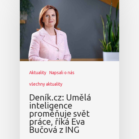
Aktuality
Napsali o nás
všechny aktuality
Deník.cz: Umělá
inteligence
proměňuje svět
práce, říká Eva
Bučová z ING