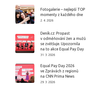
Fotogalerie – nejlepší TOP
momenty z každého dne
2. 4. 2026
Deník.cz: Propast
v odměňování žen a mužů
se zvětšuje. Upozornila
na to akce Equal Pay Day
31. 3. 2026
PRO MÉDIA
MINULÉ ROČN
PŘIHLÁŠENÍ
Equal Pay Day 2026
ve Zprávách z regionů
na CNN Prima News
29. 3. 2026
Domů
Program 26.3