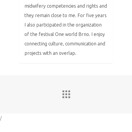
Home
midwifery competencies and rights and
they remain close to me.
For five years
Program
I also participated in the organization
of the festival One world Brno.
I enjoy
Speakers &
connecting culture, communication and
Mentors 2026
projects with an overlap.
News
Welcome to
Prague
Impact
/
Tickets