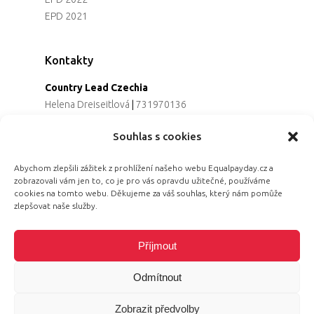
EPD 2021
Kontakty
Country Lead Czechia
Helena Dreiseitlová
|
731970136
Koordinátorka projektu
Souhlas s cookies
Alena Řezaninová
|
736163461
Programová ředitelka
Abychom zlepšili zážitek z prohlížení našeho webu Equalpayday.cz a
Jana Černoušková
|
607782535
zobrazovali vám jen to, co je pro vás opravdu užitečné, používáme
Partnerství & fundraising
cookies na tomto webu. Děkujeme za váš souhlas, který nám pomůže
Eva Primus Kovandová
|
602646688
zlepšovat naše služby.
Komunikace & PR
Radka Hájková
|
730158883
Příjmout
Odmítnout
Zobrazit předvolby
© 2026 Equal Pay Day.