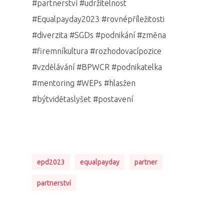
#partnerství #udržitelnost
#Equalpayday2023 #rovnépříležitosti
#diverzita #SGDs #podnikání #změna
#firemníkultura #rozhodovacípozice
#vzdělávání #BPWCR #podnikatelka
#mentoring #WEPs #hlasžen
#býtvidětaslyšet #postavení
epd2023
equalpayday
partner
PRO MÉDIA
MINULÉ ROČN
partnerství
PŘIHLÁŠENÍ