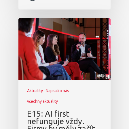
Aktuality
Napsali o nás
všechny aktuality
E15: AI first
nefunguje vždy.
Firmy by měly začít