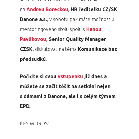
na
Andreu Boreckou
, HR ředitelku CZ/SK
Danone a.s.
, v sobotu pak máte možnost u
mentoringového stolu spolu s
Hanou
Pavlíkovou
, Senior Quality Manager
CZSK
, diskutovat na téma
Komunikace bez
předsudků
.
Pořiďte si svou
vstupenku
již dnes a
můžete se začít těšit na setkání nejen
s dámami z Danone, ale i s celým týmem
EPD.
KEY WORDS: