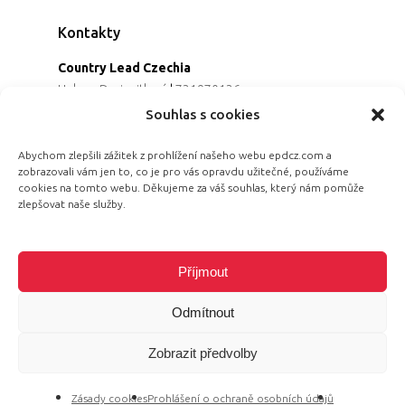
Kontakty
Country Lead Czechia
Helena Dreiseitlová
|
731970136
Koordinátorka projektu
Souhlas s cookies
Alena Řezaninová
|
736163461
Programová ředitelka
Abychom zlepšili zážitek z prohlížení našeho webu epdcz.com a
zobrazovali vám jen to, co je pro vás opravdu užitečné, používáme
Jana Černoušková
|
607782535
cookies na tomto webu. Děkujeme za váš souhlas, který nám pomůže
Partnerství & fundraising
zlepšovat naše služby.
Eva Primus Kovandová
|
602646688
Komunikace & PR
Radka Hájková
|
730158883
Příjmout
Odmítnout
Zobrazit předvolby
© 2026 Equal Pay Day.
Zásady cookies
Prohlášení o ochraně osobních údajů