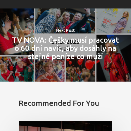
Next Post
TV NOVA: Češky musí pracovat
o 60 dní navíc, aby dosáhly na
stejné peníze co muži
Recommended For You