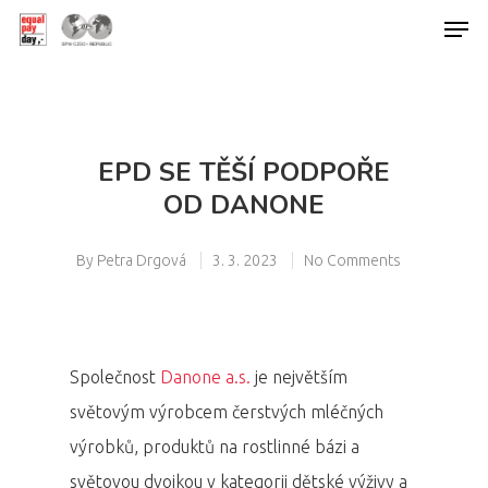
Hit enter to search or ESC to close
EPD SE TĚŠÍ PODPOŘE
OD DANONE
By
Petra Drgová
3. 3. 2023
No Comments
Společnost
Danone a.s.
je největším
světovým výrobcem čerstvých mléčných
výrobků, produktů na rostlinné bázi a
světovou dvojkou v kategorii dětské výživy a