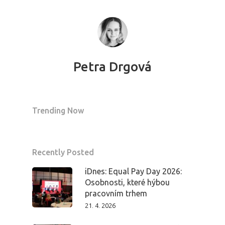
Domů
Program 26.3
Program 27.3
Petra Drgová
Osobnosti 20
Dopad
Trending Now
Aktuality
Recently Posted
Partneři
iDnes: Equal Pay Day 2026:
Osobnosti, které hýbou
Vstupenky
pracovním trhem
21. 4. 2026