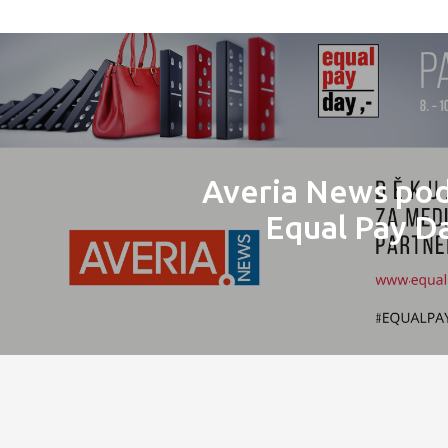
Averia News po
Equal Pay D