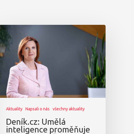
Aktuality
Napsali o nás
všechny aktuality
Deník.cz: Umělá
inteligence proměňuje