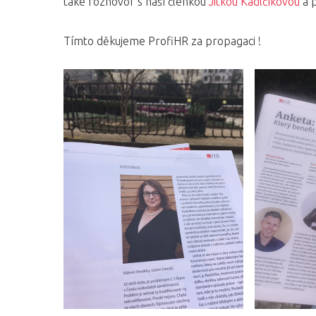
také rozhovor s naší členkou
Jitkou Kadlčíkovou
a p
Tímto děkujeme ProfiHR za propagaci !
Hit enter to search or ESC to close