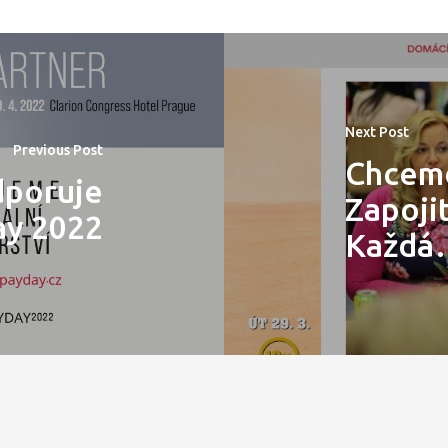
Next Post
Previous Post
Chceme
dporuje
Zapoji
ay 2022
Každá