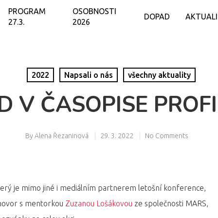
PROGRAM
OSOBNOSTI
DOPAD
AKTUAL
27.3.
2026
2022
Napsali o nás
všechny aktuality
D V ČASOPISE PROF
By
Alena Řezaninová
29. 3. 2022
No Comments
erý je mimo jiné i mediálním partnerem letošní konference,
zhovor s mentorkou
Zuzanou Lošákovou
ze společnosti MARS,