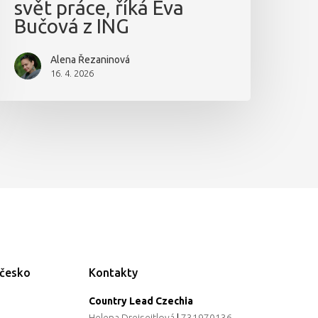
svět práce, říká Eva
Bučová z ING
Alena Řezaninová
16. 4. 2026
ečesko
Kontakty
Country Lead Czechia