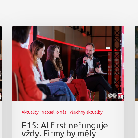
Aktuality
Napsali o nás
všechny aktuality
E15: AI first nefunguje
vždy. Firmy by měly