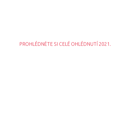
PRO MÉDIA
MINULÉ ROČN
PŘIHLÁŠENÍ
Domů
PROHLÉDNĚTE SI CELÉ OHLÉDNUTÍ 2021.
Program 26.3
Program 27.3
Osobnosti 20
Dopad
Aktuality