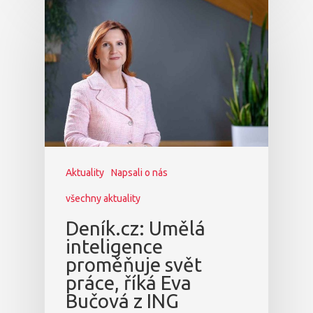
Aktuality
Napsali o nás
všechny aktuality
Deník.cz: Umělá
inteligence
proměňuje svět
práce, říká Eva
Bučová z ING