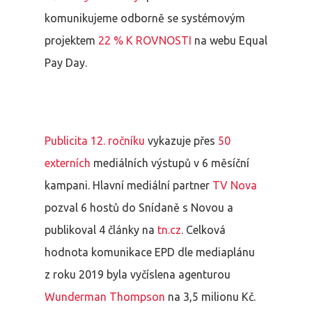
komunikujeme odborně se systémovým
projektem
22 % K ROVNOSTI
na webu Equal
Pay Day.
Publicita 12. ročníku
vykazuje přes
50
externích
mediálních výstupů v 6 měsíční
kampani. Hlavní mediální partner
TV Nova
pozval 6 hostů do Snídaně s Novou a
publikoval 4 články na
tn.cz
. Celková
hodnota komunikace EPD dle mediaplánu
z roku 2019 byla vyčíslena agenturou
Wunderman Thompson
na 3,5 milionu Kč.