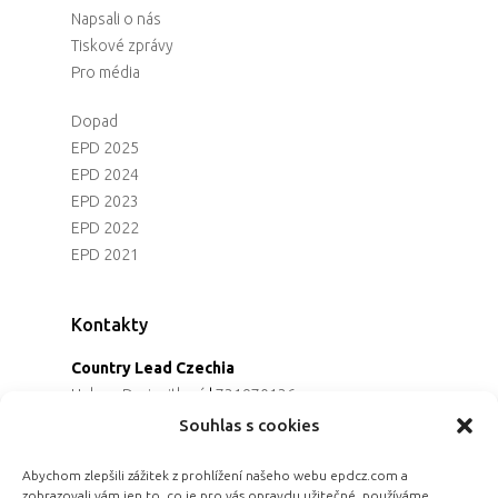
Napsali o nás
Tiskové zprávy
Pro média
Dopad
EPD 2025
EPD 2024
EPD 2023
EPD 2022
EPD 2021
Kontakty
Country Lead Czechia
Helena Dreiseitlová
|
731970136
Koordinátorka projektu
Souhlas s cookies
Alena Řezaninová
|
736163461
Programová ředitelka
Abychom zlepšili zážitek z prohlížení našeho webu epdcz.com a
zobrazovali vám jen to, co je pro vás opravdu užitečné, používáme