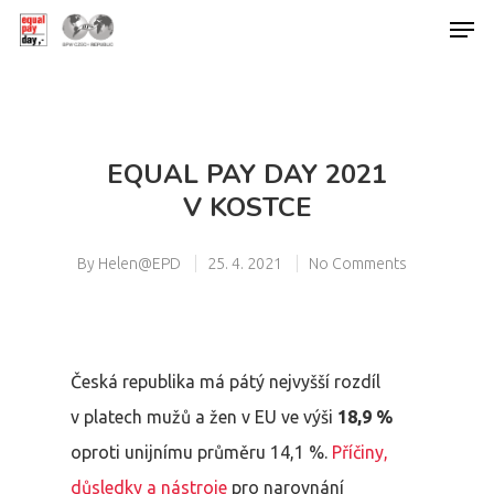
Hit enter to search or ESC to close
EQUAL PAY DAY 2021
V KOSTCE
By
Helen@EPD
25. 4. 2021
No Comments
Česká republika má pátý nejvyšší rozdíl
v platech mužů a žen v EU ve výši
18,9 %
oproti unijnímu průměru 14,1 %.
Příčiny,
důsledky a nástroje
pro narovnání