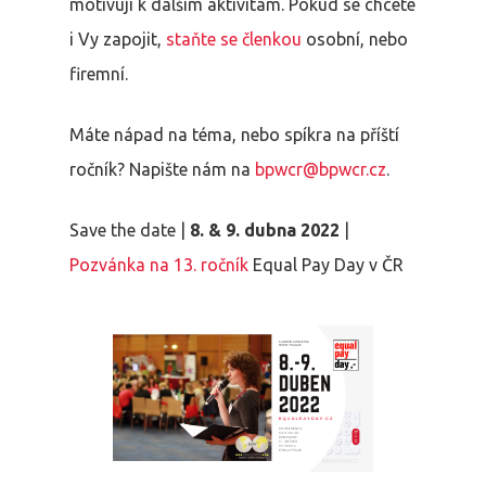
motivují k dalším aktivitám. Pokud se chcete
i Vy zapojit,
staňte se členkou
osobní, nebo
firemní.
Máte nápad na téma, nebo spíkra na příští
ročník? Napište nám na
bpwcr@bpwcr.cz
.
Save the date |
8. & 9. dubna 2022
|
Pozvánka na 13. ročník
Equal Pay Day v ČR