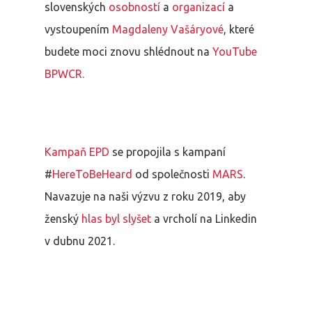
slovenských
osobností
a
organizací
a
vystoupením
Magdaleny Vašáryové
, které
budete moci znovu shlédnout na
YouTube
BPWCR.
Kampaň EPD
se propojila s kampaní
#
HereToBeHeard
od společnosti
MARS
.
Navazuje na naši výzvu z roku 2019, aby
ženský
hlas byl slyšet
a vrcholí na Linkedin
v dubnu 2021.