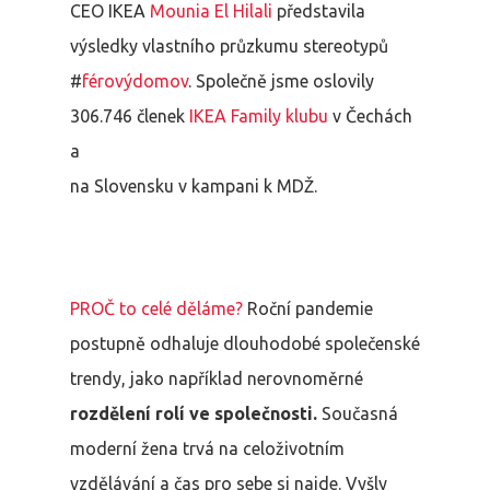
CEO IKEA
Mounia El Hilali
představila
výsledky vlastního průzkumu stereotypů
#
férovýdomov
. Společně jsme oslovily
306.746 členek
IKEA Family klubu
v Čechách
a
na Slovensku v kampani k MDŽ.
PROČ to celé děláme?
Roční pandemie
postupně odhaluje dlouhodobé společenské
trendy, jako například nerovnoměrné
rozdělení rolí ve společnosti.
Současná
moderní žena trvá na celoživotním
vzdělávání a čas pro sebe si najde. Vyšly