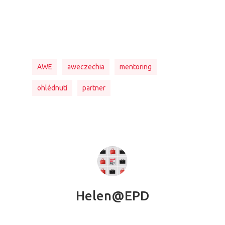
AWE
aweczechia
mentoring
ohlédnutí
partner
Helen@EPD