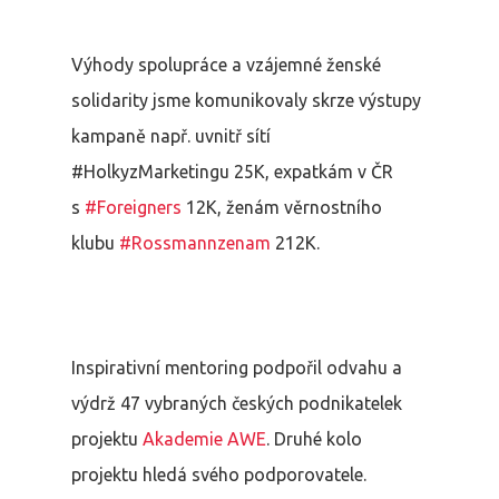
Výhody spolupráce a vzájemné ženské
solidarity jsme komunikovaly skrze výstupy
kampaně např. uvnitř sítí
#HolkyzMarketingu 25K, expatkám v ČR
s
#Foreigners
12K, ženám věrnostního
klubu
#Rossmannzenam
212K.
Inspirativní mentoring podpořil odvahu a
výdrž 47 vybraných českých podnikatelek
projektu
Akademie AWE
. Druhé kolo
projektu hledá svého podporovatele.