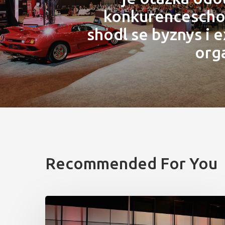
konkurencescho
shodl se byznys i 
org
Recommended For You