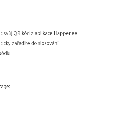
at svůj QR kód z aplikace Happenee
icky zařadíte do slosování
pódiu
tage: