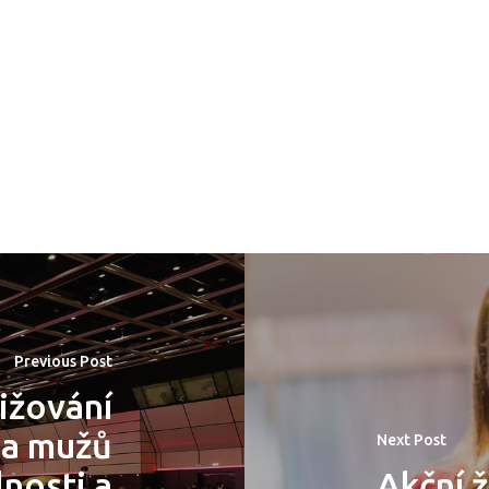
Previous Post
ižování
 a mužů
Next Post
lnosti a
Akční ž