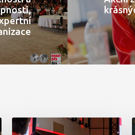
pnosti,
krásný
expertní
anizace