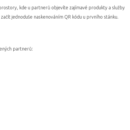
rostory, kde u partnerů objevíte zajímavé produkty a služby
í začít jednoduše naskenováním QR kódu u prvního stánku.
jených partnerů: