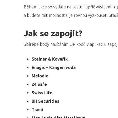
Během akce se vydáte na cestu napříč výstavními p
a budete mít možnost si je rovnou vyzkoušet. Stač
Jak se zapojit?
Sbírejte body načítáním QR kódů v aplikaci u zapo
Steiner & Kovařík
Enagic – Kangen voda
Melodio
24 Safe
Swiss Life
Hit enter to search or ESC to close
​​BH Securities
Tiami