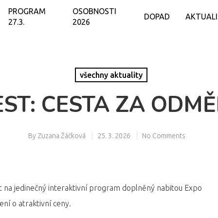
PROGRAM
OSOBNOSTI
DOPAD
AKTUAL
27.3.
2026
všechny aktuality
ST: CESTA ZA ODM
By
Zuzana Žáčková
25. 3. 2026
No Comments
t na jedinečný interaktivní program doplněný nabitou Expo
ní o atraktivní ceny.