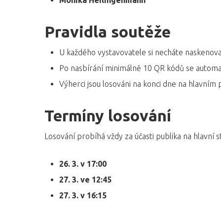
Monika Heilingenmann
Pravidla soutěže
U každého vystavovatele si necháte naskenov
Po nasbírání minimálně 10 QR kódů se automat
Výherci jsou losováni na konci dne na hlavním 
Termíny losování
Losování probíhá vždy za účasti publika na hlavní s
26. 3. v 17:00
27. 3. ve 12:45
27. 3. v 16:15