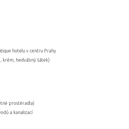
utique hotelu v centru Prahy
y, krém, hedvábný šátek)
etně prostěradla)
odů a kanalizací