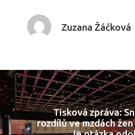
Zuzana Žáčková
Tisková zpráva: Sn
rozdílů ve mzdách žen
je otázka odo