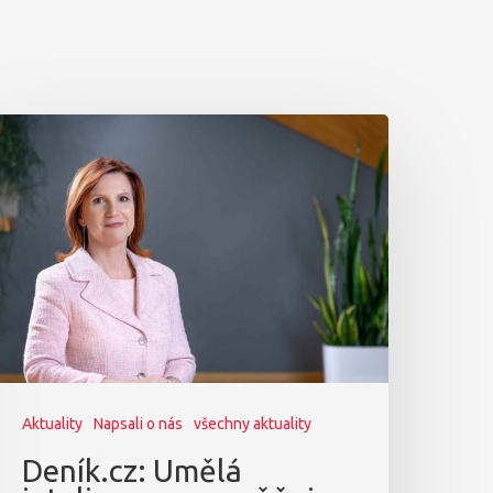
Aktuality
Napsali o nás
všechny aktuality
Deník.cz: Umělá