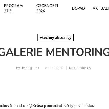
PROGRAM
OSOBNOSTI
DOPAD
AKTUAL
27.3.
2026
všechny aktuality
GALERIE MENTORING
By
Helen@EPD
29. 11. 2020
No Comments
achová
z nadace @
Krása pomoci
otevřely první diskuzi