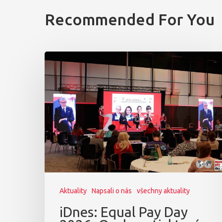
Recommended For You
Aktuality
Napsali o nás
všechny aktuality
iDnes: Equal Pay Day