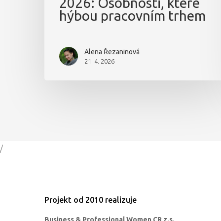
2026: Osobnosti, které
hýbou pracovním trhem
Alena Řezaninová
21. 4. 2026
/
Projekt od 2010 realizuje
Business & Professional Women CR z.s.