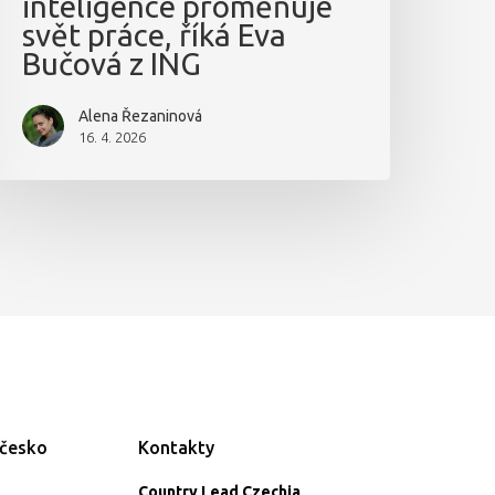
inteligence proměňuje
svět práce, říká Eva
Bučová z ING
Alena Řezaninová
16. 4. 2026
ečesko
Kontakty
Country Lead Czechia