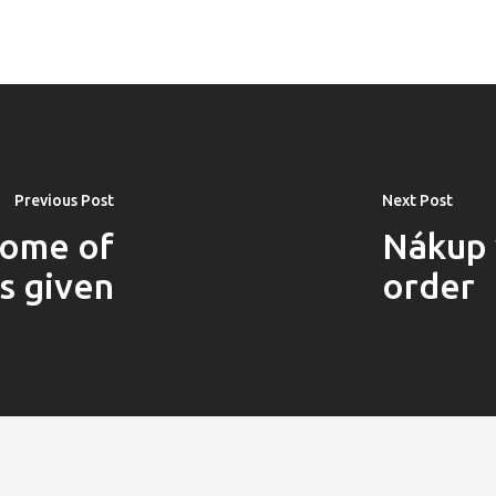
Previous Post
Next Post
some of
Nákup 
cs given
order