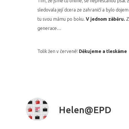
Tím, že jsme tu online, se nepřestanou psát
sledovala její dcera ze zahraničí a bylo dojem
tu svou mámu po boku.
V jednom záběru.
Z
generace…
Tolik žen v červené!
Děkujeme a tleskáme
Helen@EPD