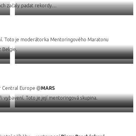
ách začaly padat rekordy…
Lenka Simerská
hovořila o všech aktuálních číslech k rovným
platům
ní. Toto je moderátorka Mentoringového Maratonu
 Belgie.
ris
Eliška Vámošová moderovala v angličtině
Co Vám budu povídat,
mentorovalo se i do tramvaje
or Central Europe @
MARS
i vybavení. Toto je její mentoringová skupina.
EPD
Děkujeme také @
Libuši Kyzlinkové
z GSK za prima hodinku
ové hodiny,
Radka Pinkavová
z TV NOVA mentorovala a vedla i hlavní
vy jsou super hodnocení, že?