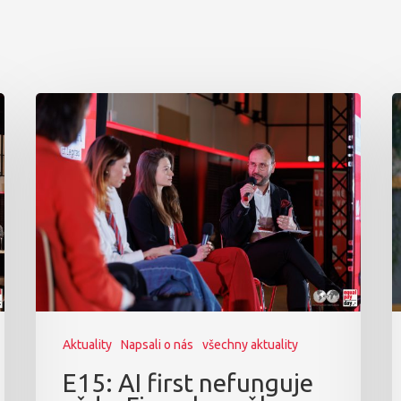
Aktuality
Napsali o nás
všechny aktuality
E15: AI first nefunguje