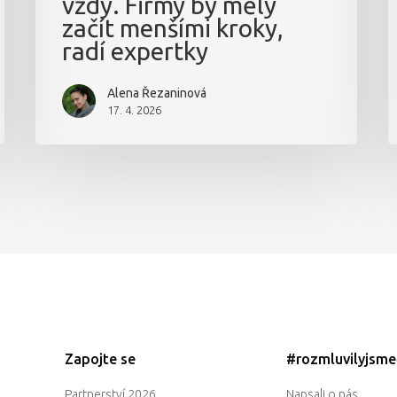
vždy. Firmy by měly
začít menšími kroky,
radí expertky
Alena Řezaninová
17. 4. 2026
Zapojte se
#rozmluvilyjsm
Partnerství 2026
Napsali o nás