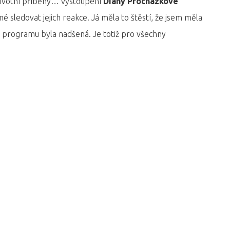
 životní příběhy… vystoupení
Diany Procházkové
né sledovat jejich reakce. Já měla to štěstí, že jsem měla
 programu byla nadšená. Je totiž pro všechny