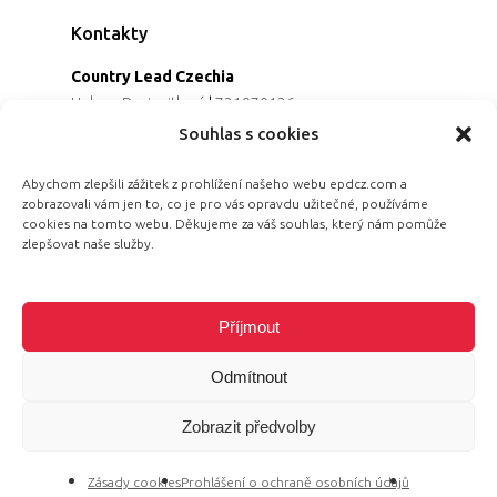
Kontakty
Country Lead Czechia
Helena Dreiseitlová
|
731970136
Koordinátorka projektu
Souhlas s cookies
Alena Řezaninová
|
736163461
Programová ředitelka
Abychom zlepšili zážitek z prohlížení našeho webu epdcz.com a
zobrazovali vám jen to, co je pro vás opravdu užitečné, používáme
Jana Černoušková
|
607782535
cookies na tomto webu. Děkujeme za váš souhlas, který nám pomůže
Partnerství & fundraising
zlepšovat naše služby.
Eva Primus Kovandová
|
602646688
Komunikace & PR
Radka Hájková
|
730158883
Příjmout
Odmítnout
Zobrazit předvolby
© 2026 Equal Pay Day.
Zásady cookies
Prohlášení o ochraně osobních údajů