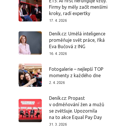
E15: AI first nefunguje vždy.
Firmy by měly začít menšími
kroky, radí expertky
17. 4. 2026
Deník.cz: Umělá inteligence
proměňuje svět práce, říká
Eva Bučová z ING
16. 4. 2026
Fotogalerie – nejlepší TOP
momenty z každého dne
2. 4. 2026
Deník.cz: Propast
v odměňování žen a mužů
se zvětšuje. Upozornila
na to akce Equal Pay Day
31. 3. 2026