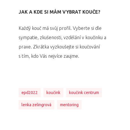
JAK A KDE SI MÁM VYBRAT KOUČE?
Každý kouč má svůj profil. Vyberte si dle
PRO MÉDIA
MINULÉ ROČN
sympatie, zkušenosti, vzdělání v koučinku a
PŘIHLÁŠENÍ
praxe. Zkrátka vyzkoušejte si koučování
s tím, kdo Vás nejvíce zaujme.
Domů
Program 26.3
epd2022
koučink
koučink centrum
Program 27.3
lenka zelingrová
mentoring
Osobnosti 20
Dopad