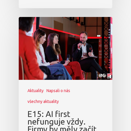
Aktuality
Napsali o nás
všechny aktuality
E15: AI first
nefunguje vždy.
Firmy by měly začít