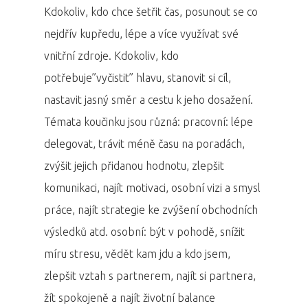
Kdokoliv, kdo chce šetřit čas, posunout se co
nejdřív kupředu, lépe a více využívat své
vnitřní zdroje. Kdokoliv, kdo
potřebuje”vyčistit” hlavu, stanovit si cíl,
nastavit jasný směr a cestu k jeho dosažení.
Témata koučinku jsou různá: pracovní: lépe
delegovat, trávit méně času na poradách,
zvýšit jejich přidanou hodnotu, zlepšit
komunikaci, najít motivaci, osobní vizi a smysl
práce, najít strategie ke zvýšení obchodních
výsledků atd. osobní: být v pohodě, snížit
míru stresu, vědět kam jdu a kdo jsem,
zlepšit vztah s partnerem, najít si partnera,
žít spokojeně a najít životní balance