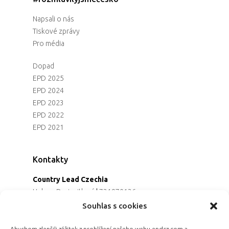
Napsali o nás
Tiskové zprávy
Pro média
Dopad
EPD 2025
EPD 2024
EPD 2023
EPD 2022
EPD 2021
Kontakty
Country Lead Czechia
Helena Dreiseitlová
|
731970136
Koordinátorka projektu
Souhlas s cookies
Alena Řezaninová
|
736163461
Programová ředitelka
Abychom zlepšili zážitek z prohlížení našeho webu epdcz.com a