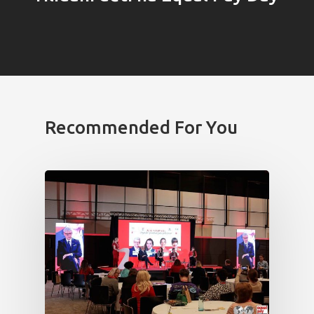
PRO MÉDIA
MINULÉ ROČN
PŘIHLÁŠENÍ
Domů
Recommended For You
Program 26.3
Program 27.3
Osobnosti 20
Dopad
Aktuality