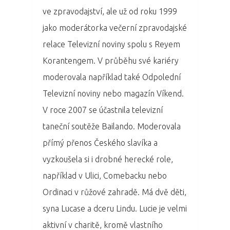
ve zpravodajství, ale už od roku 1999
jako moderátorka večerní zpravodajské
relace Televizní noviny spolu s Reyem
Korantengem. V průběhu své kariéry
moderovala například také Odpolední
Televizní noviny nebo magazín Víkend.
V roce 2007 se účastnila televizní
taneční soutěže Bailando. Moderovala
přímý přenos Českého slavíka a
PRO MÉDIA
MINULÉ ROČN
vyzkoušela si i drobné herecké role,
PŘIHLÁŠENÍ
například v Ulici, Comebacku nebo
Ordinaci v růžové zahradě. Má dvě děti,
syna Lucase a dceru Lindu. Lucie je velmi
Domů
aktivní v charitě, kromě vlastního