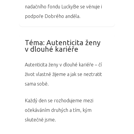
Program 26.3
nadačního fondu LuckyBe se věnuje i
podpoře Dobrého anděla.
Program 27.3
Osobnosti 20
Téma:
Autenticita ženy
v dlouhé kariéře
Dopad
Autenticita ženy v dlouhé kariéře – čí
Aktuality
život vlastně žijeme a jak se neztratit
Partneři
sama sobě.
Vstupenky
Každý den se rozhodujeme mezi
očekáváním druhých a tím, kým
skutečně jsme.