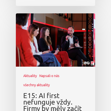
Aktuality
Napsali o nás
všechny aktuality
E15: AI first
nefunguje vždy.
Firmy by měly začít