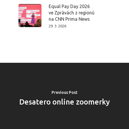
Equal Pay Day 2026
ve Zprávách z regionů
na CNN Prima News
29. 3. 2026
Previous Post
PRO MÉDIA
MINULÉ ROČN
Desatero online zoomerky
PŘIHLÁŠENÍ