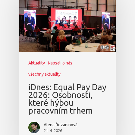
Aktuality
Napsali o nás
všechny aktuality
iDnes: Equal Pay Day
2026: Osobnosti,
které hýbou
pracovním trhem
Alena Řezaninová
21. 4. 2026