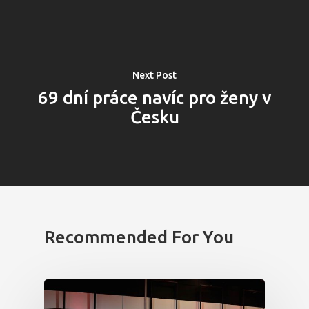
Domů
Program 26.3
Program 27.3
Next Post
69 dní práce navíc pro ženy v
Osobnosti 20
Česku
Dopad
Aktuality
Partneři
Recommended For You
Vstupenky