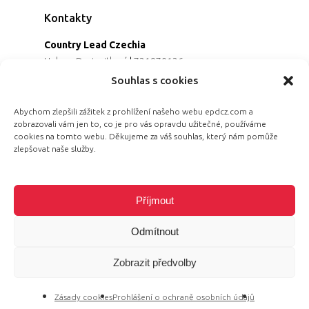
Kontakty
Country Lead Czechia
Helena Dreiseitlová
|
731970136
Koordinátorka projektu
Souhlas s cookies
Alena Řezaninová
|
736163461
Programová ředitelka
Abychom zlepšili zážitek z prohlížení našeho webu epdcz.com a
zobrazovali vám jen to, co je pro vás opravdu užitečné, používáme
Jana Černoušková
|
607782535
cookies na tomto webu. Děkujeme za váš souhlas, který nám pomůže
Partnerství & fundraising
zlepšovat naše služby.
Eva Primus Kovandová
|
602646688
Komunikace & PR
Radka Hájková
|
730158883
Příjmout
Odmítnout
Zobrazit předvolby
© 2026 Equal Pay Day.
Zásady cookies
Prohlášení o ochraně osobních údajů