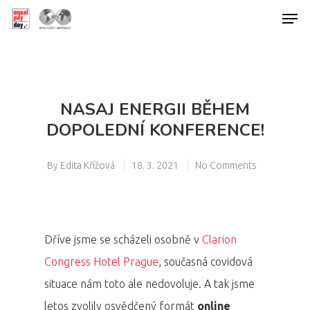
Hit enter to search or ESC to close
NASAJ ENERGII BĚHEM
DOPOLEDNÍ KONFERENCE!
By
Edita Křížová
18. 3. 2021
No Comments
Dříve jsme se scházeli osobně v
Clarion
Congress Hotel Prague
, současná covidová
situace nám toto ale nedovoluje. A tak jsme
letos zvolily osvědčený formát
online