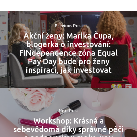
PRO MÉDIA
MINULÉ ROČN
PŘIHLÁŠENÍ
Previous Post
Akční ženy: Marika Čupa,
Domů
blogerka o investování:
FINdependence zóna Equal
Program 26.3
Pay Day bude pro ženy
inspirací, jak investovat
Program 27.3
Osobnosti 20
Dopad
Next Post
Workshop: Krásná a
Aktuality
sebevědomá díky správné péči