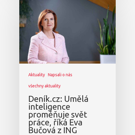
Aktuality
Napsali o nás
všechny aktuality
Deník.cz: Umělá
inteligence
proměňuje svět
práce, říká Eva
Bučová z ING