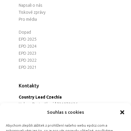
Napsali o nás
Tiskové zprávy
Pro média
Dopad
EPD 2025
EPD 2024
EPD 2023
EPD 2022
EPD 2021
Kontakty
Country Lead Czechia
Helena Dreiseitlová
|
731970136
Koordinátorka projektu
Souhlas s cookies
Alena Řezaninová
|
736163461
Programová ředitelka
Abychom zlepšili zážitek z prohlížení našeho webu epdcz.com a
zobrazovali vám jen to, co je pro vás opravdu užitečné, používáme