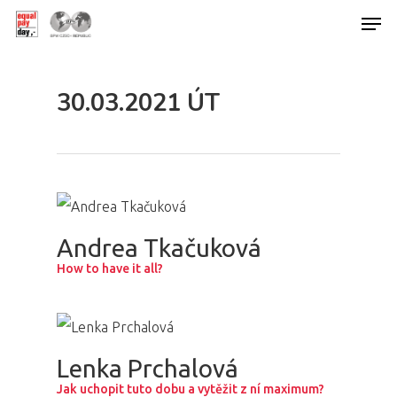
30.03.2021 ÚT
Hit enter to search or ESC to close
Andrea Tkačuková
How to have it all?
Lenka Prchalová
Jak uchopit tuto dobu a vytěžit z ní maximum?