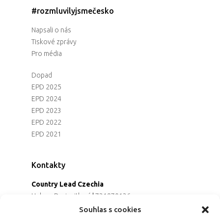
#rozmluvilyjsmečesko
Napsali o nás
Tiskové zprávy
Pro média
Dopad
EPD 2025
EPD 2024
EPD 2023
EPD 2022
EPD 2021
Kontakty
Country Lead Czechia
Helena Dreiseitlová
|
731970136
Koordinátorka projektu
Souhlas s cookies
Alena Řezaninová
|
736163461