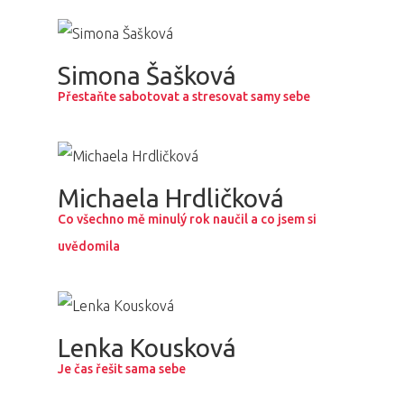
PRO MÉDIA
MINULÉ ROČN
PŘIHLÁŠENÍ
Simona Šašková
Přestaňte sabotovat a stresovat samy sebe
Domů
Program 26.3
Michaela Hrdličková
Co všechno mě minulý rok naučil a co jsem si
Program 27.3
uvědomila
Osobnosti 20
Dopad
Lenka Kousková
Je čas řešit sama sebe
Aktuality