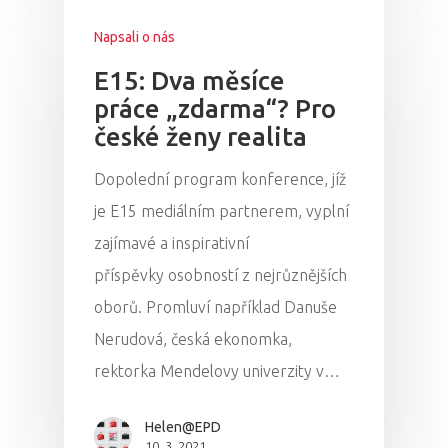
Napsali o nás
E15: Dva měsíce
práce „zdarma“? Pro
české ženy realita
Dopolední program konference, jíž
je E15 mediálním partnerem, vyplní
zajímavé a inspirativní
příspěvky osobností z nejrůznějších
oborů. Promluví například Danuše
Nerudová, česká ekonomka,
rektorka Mendelovy univerzity v…
Helen@EPD
10. 3. 2021