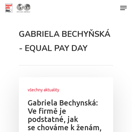
GABRIELA BECHYŇSKÁ
Hit enter to search or ESC to close
- EQUAL PAY DAY
všechny aktuality
Gabriela Bechynská:
Ve firmě je
podstatné, jak
se chováme k ženám,