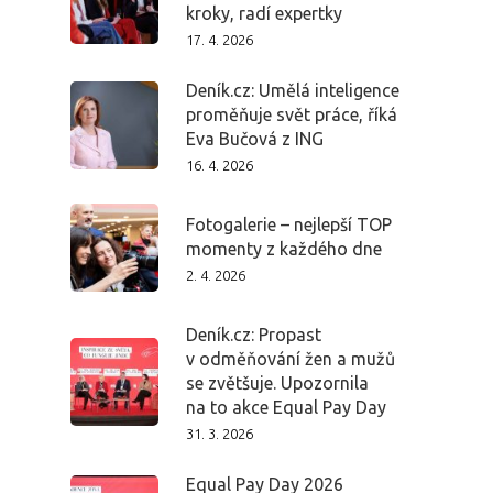
kroky, radí expertky
Program 27.3
17. 4. 2026
Deník.cz: Umělá inteligence
Osobnosti 20
proměňuje svět práce, říká
Eva Bučová z ING
Dopad
16. 4. 2026
Aktuality
Fotogalerie – nejlepší TOP
momenty z každého dne
Partneři
2. 4. 2026
Vstupenky
Deník.cz: Propast
v odměňování žen a mužů
se zvětšuje. Upozornila
na to akce Equal Pay Day
31. 3. 2026
Equal Pay Day 2026