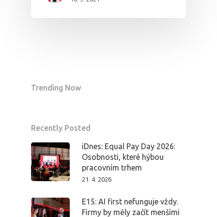
Trending Now
Recently Posted
PRO MÉDIA
MINULÉ ROČN
iDnes: Equal Pay Day 2026:
PŘIHLÁŠENÍ
Osobnosti, které hýbou
pracovním trhem
21. 4. 2026
Domů
E15: AI first nefunguje vždy.
Program 26.3
Firmy by měly začít menšími