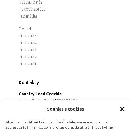
Napsali o nás
Tiskové zprávy
Pro média
Dopad
EPD 2025
EPD 2024
EPD 2023
EPD 2022
EPD 2021
Kontakty
Country Lead Czechia
Helena Dreiseitlová
|
731970136
Koordinátorka projektu
Souhlas s cookies
Alena Řezaninová
|
736163461
Programová ředitelka
Abychom zlepšili zážitek z prohlížení našeho webu epdcz.com a
zobrazovali vám jen to, co je pro vás opravdu užitečné, používáme
Jana Černoušková
|
607782535