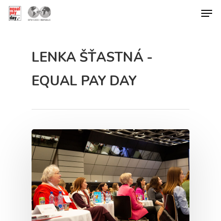
LENKA ŠŤASTNÁ -
Hit enter to search or ESC to close
EQUAL PAY DAY