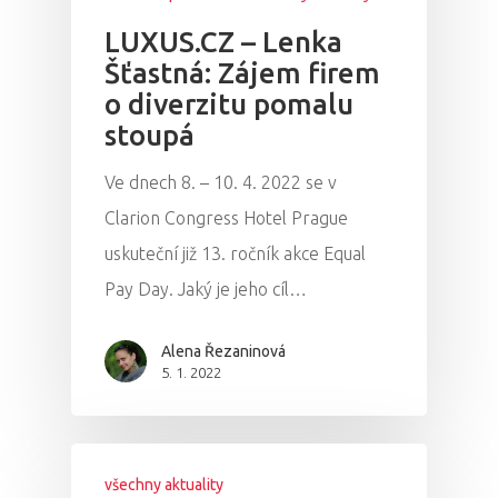
PRO MÉDIA
MINULÉ ROČN
LUXUS.CZ – Lenka
PŘIHLÁŠENÍ
Šťastná: Zájem firem
o diverzitu pomalu
stoupá
Domů
Ve dnech 8. – 10. 4. 2022 se v
Program 26.3
Clarion Congress Hotel Prague
uskuteční již 13. ročník akce Equal
Program 27.3
Pay Day. Jaký je jeho cíl…
Osobnosti 20
Alena Řezaninová
Dopad
5. 1. 2022
Aktuality
všechny aktuality
Partneři