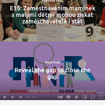
Previous Post
E15: Zaměstnáváním maminek
s malými dětmi mohou získat
zaměstnavatelé i stát
Next Post
Reveal the gap to close the
gap