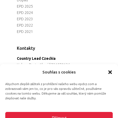
Dopad
EPD 2025
EPD 2024
EPD 2023
EPD 2022
EPD 2021
Kontakty
Country Lead Czechia
Helena Dreiseitlová
|
731970136
Koordinátorka projektu
Souhlas s cookies
Alena Řezaninová
|
736163461
Programová ředitelka
Abychom zlepšili zážitek z prohlížení našeho webu epdcz.com a
zobrazovali vám jen to, co je pro vás opravdu užitečné, používáme
Jana Černoušková
|
607782535
cookies na tomto webu. Děkujeme za váš souhlas, který nám pomůže
Partnerství & fundraising
zlepšovat naše služby.
Eva Primus Kovandová
|
602646688
Komunikace & PR
Radka Hájková
|
730158883
Příjmout