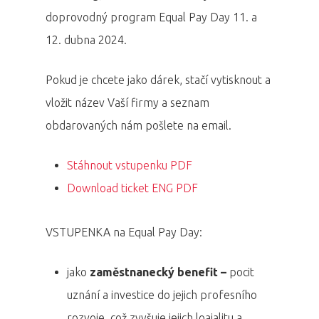
doprovodný program Equal Pay Day 11. a
12. dubna 2024.
Pokud je chcete jako dárek, stačí vytisknout a
vložit název Vaší firmy a seznam
obdarovaných nám pošlete na email.
Stáhnout vstupenku PDF
Download ticket ENG PDF
VSTUPENKA na Equal Pay Day:
jako
zaměstnanecký benefit –
pocit
uznání a investice do jejich profesního
rozvoje, což zvyšuje jejich loajalitu a