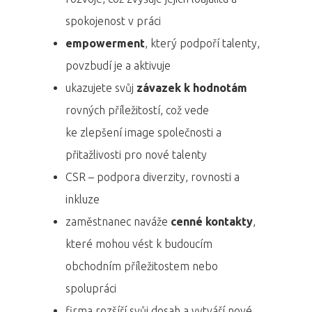
spokojenost v práci
empowerment
, který podpoří talenty,
povzbudí je a aktivuje
ukazujete svůj
závazek k hodnotám
rovných příležitostí, což vede
ke zlepšení image společnosti a
přitažlivosti pro nové talenty
CSR – podpora diverzity, rovnosti a
inkluze
zaměstnanec naváže
cenné kontakty
,
které mohou vést k budoucím
obchodním příležitostem nebo
spolupráci
firma rozšíří svůj dosah a vytváří nové