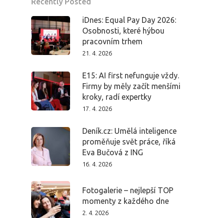
Recently Posted
iDnes: Equal Pay Day 2026:
Osobnosti, které hýbou
Domů
pracovním trhem
21. 4. 2026
Program 26.3
E15: AI first nefunguje vždy.
Firmy by měly začít menšími
Program 27.3
kroky, radí expertky
17. 4. 2026
Osobnosti 20
Deník.cz: Umělá inteligence
Dopad
proměňuje svět práce, říká
Eva Bučová z ING
Aktuality
16. 4. 2026
Partneři
Fotogalerie – nejlepší TOP
momenty z každého dne
2. 4. 2026