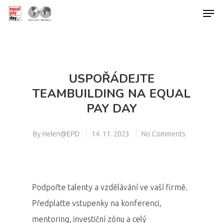
Hit enter to search or ESC to close
USPOŘÁDEJTE
TEAMBUILDING NA EQUAL
PAY DAY
By
Helen@EPD
14. 11. 2023
No Comments
Podpořte talenty a vzdělávání ve vaší firmě.
Předplaťte vstupenky na konferenci,
mentoring, investiční zónu a celý