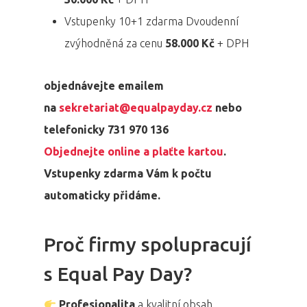
Vstupenky 10+1 zdarma Dvoudenní
zvýhodněná za cenu
58.000 Kč
+ DPH
objednávejte emailem
na
sekretariat@equalpayday.cz
nebo
telefonicky 731 970 136
Objednejte online a plaťte kartou
.
Vstupenky zdarma Vám k počtu
automaticky přidáme.
Proč firmy spolupracují
s Equal Pay Day?
Profesionalita
a kvalitní obsah