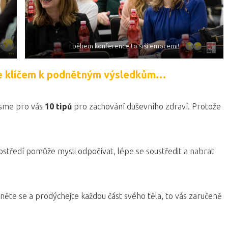
I během konference to srší emocemi!
je klíčem k podnětným výsledkům…
 jsme pro vás
10 tipů
pro zachování duševního zdraví. Protože
středí pomůže mysli odpočívat, lépe se soustředit a nabrat
něte se a prodýchejte každou část svého těla, to vás zaručeně