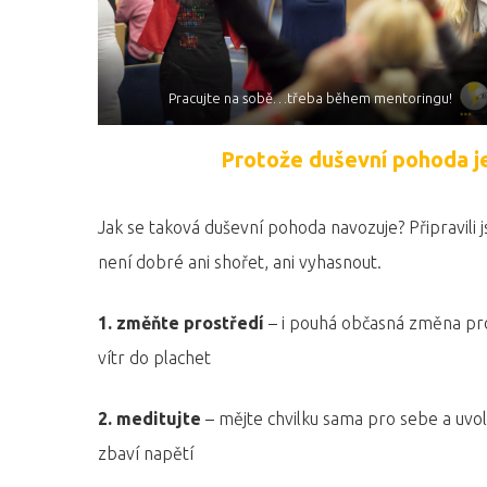
Pracujte na sobě…třeba během mentoringu!
Protože duševní pohoda 
Jak se taková duševní pohoda navozuje? Připravili
není dobré ani shořet, ani vyhasnout.
1. změňte prostředí
– i pouhá občasná změna pro
vítr do plachet
2. meditujte
– mějte chvilku sama pro sebe a uvol
zbaví napětí