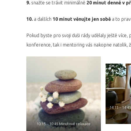
9.
snažte se trávit minimálně
20 minut denně v p
10.
a dalších
10 minut věnujte jen sobě
a to prav
Pokud byste pro svoji duši rády udělaly ještě více,
konference, tak i mentoring vás nakopne natolik, že
14:15 – 14:4
10.15 – 10:45 Minutové relaxace