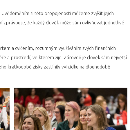
í. Uvědoměním si této propojenosti můžeme zvýšit jejich
í zprávou je, že každý člověk může sám ovlivňovat jednotlivé
portem a cvičením, rozumným využíváním svých finančních
ře a prostředí, ve kterém žije. Zároveň je člověk sám největší
jeho krátkodobé zisky zastínily vyhlídku na dlouhodobě