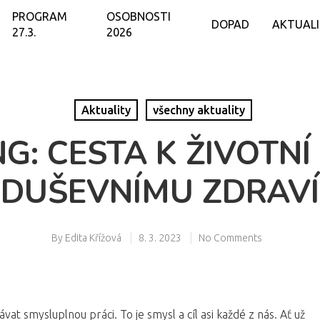
PROGRAM
OSOBNOSTI
DOPAD
AKTUAL
27.3.
2026
Aktuality
všechny aktuality
G: CESTA K ŽIVOTN
DUŠEVNÍMU ZDRAVÍ
By
Edita Křížová
8. 3. 2023
No Comments
ávat smysluplnou práci. To je smysl a cíl asi každé z nás. Ať už