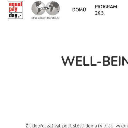
PROGRAM
DOMŮ
26.3.
WELL-BEIN
Žít dobře, zažívat pocit štěstí doma i v práci, vykon