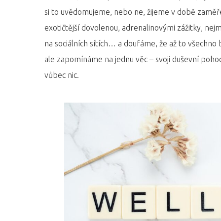
si to uvědomujeme, nebo ne, žijeme v době zaměře
exotičtější dovolenou, adrenalinovými zážitky, nej
na sociálních sítích… a doufáme, že až to všechn
ale zapomínáme na jednu věc – svoji duševní pohodu
vůbec nic.
Hit enter to search or ESC to close