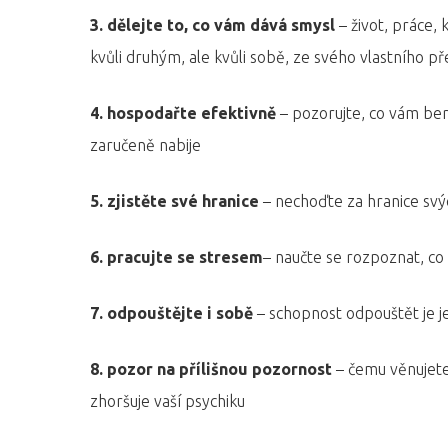
3. dělejte to, co vám dává smysl
– život, práce, 
kvůli druhým, ale kvůli sobě, ze svého vlastního p
4. hospodařte efektivně
– pozorujte, co vám bere
zaručeně nabije
5. zjistěte své hranice
– nechoďte za hranice svýc
6. pracujte se stresem
– naučte se rozpoznat, co
7. odpouštějte i sobě
– schopnost odpouštět je je
8. pozor na přílišnou pozornost
– čemu věnujete 
zhoršuje vaší psychiku