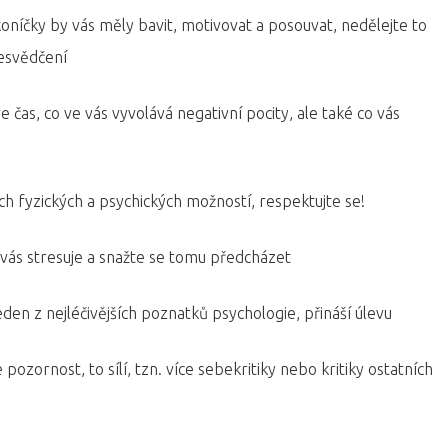
koníčky by vás měly bavit, motivovat a posouvat, nedělejte to
řesvědčení
 čas, co ve vás vyvolává negativní pocity, ale také co vás
h fyzických a psychických možností, respektujte se!
 vás stresuje a snažte se tomu předcházet
den z nejléčivějších poznatků psychologie, přináší úlevu
pozornost, to sílí, tzn. více sebekritiky nebo kritiky ostatních