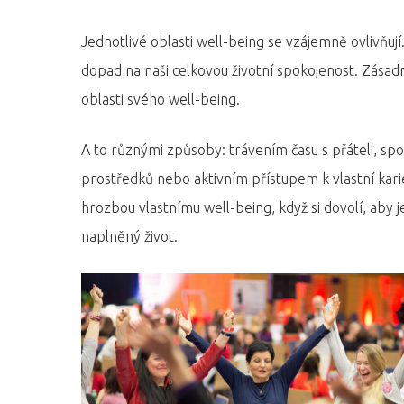
Jednotlivé oblasti well-being se vzájemně ovlivňuj
dopad na naši celkovou životní spokojenost. Zásadn
oblasti svého well-being.
A to různými způsoby: trávením času s přáteli, s
prostředků nebo aktivním přístupem k vlastní karié
hrozbou vlastnímu well-being, když si dovolí, aby 
naplněný život.