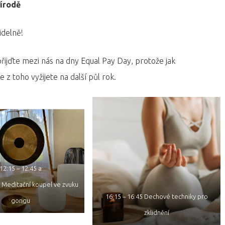
řírodě
idelně!
 přijďte mezi nás na dny Equal Pay Day, protože jak
 z toho vyžijete na další půl rok.
12:15 – 12:45 a
5 Meditační koupel ve zvuku
16:15 – 16:45 Dechové techniky pro
gongu
zklidnění