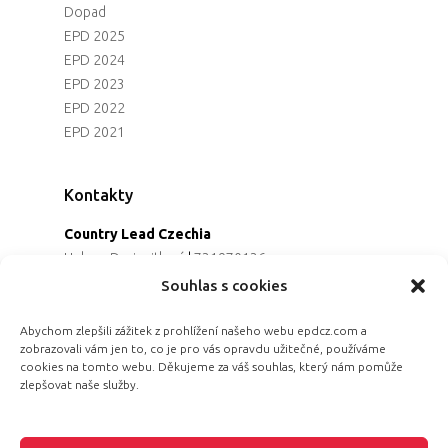
Dopad
EPD 2025
EPD 2024
EPD 2023
EPD 2022
EPD 2021
Kontakty
Country Lead Czechia
Helena Dreiseitlová
|
731970136
Koordinátorka projektu
Souhlas s cookies
Alena Řezaninová
|
736163461
Programová ředitelka
Abychom zlepšili zážitek z prohlížení našeho webu epdcz.com a
zobrazovali vám jen to, co je pro vás opravdu užitečné, používáme
Jana Černoušková
|
607782535
cookies na tomto webu. Děkujeme za váš souhlas, který nám pomůže
Partnerství & fundraising
zlepšovat naše služby.
Eva Primus Kovandová
|
602646688
Komunikace & PR