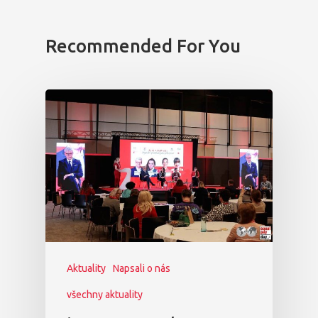
Recommended For You
PRO MÉDIA
MINULÉ ROČN
PŘIHLÁŠENÍ
Domů
Program 26.3
Aktuality
Napsali o nás
Program 27.3
všechny aktuality