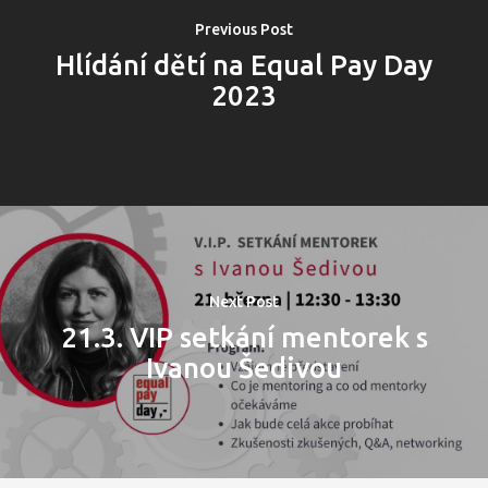
Previous Post
Hlídání dětí na Equal Pay Day
2023
Next Post
21.3. VIP setkání mentorek s
Ivanou Šedivou