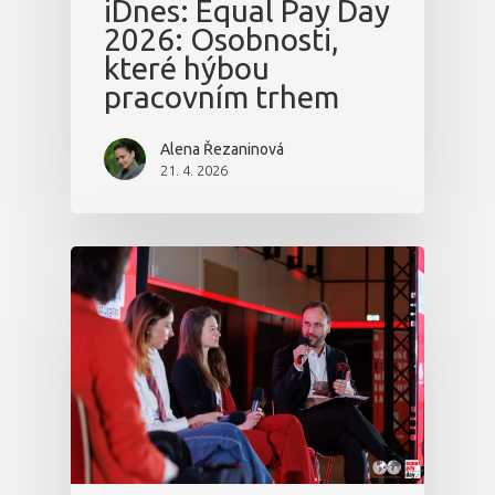
iDnes: Equal Pay Day
Osobnosti 20
2026: Osobnosti,
které hýbou
Dopad
pracovním trhem
Aktuality
Alena Řezaninová
21. 4. 2026
Partneři
Vstupenky