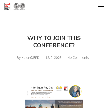
Hit enter to search or ESC to close
WHY TO JOIN THIS
CONFERENCE?
By
Helen@EPD
12. 2. 2023
No Comments