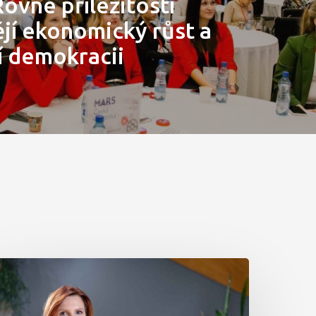
ovné příležitosti
jí ekonomický růst a
í demokracii