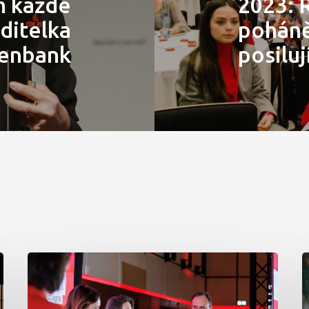
m každé
2023: R
editelka
poháně
senbank
posiluj