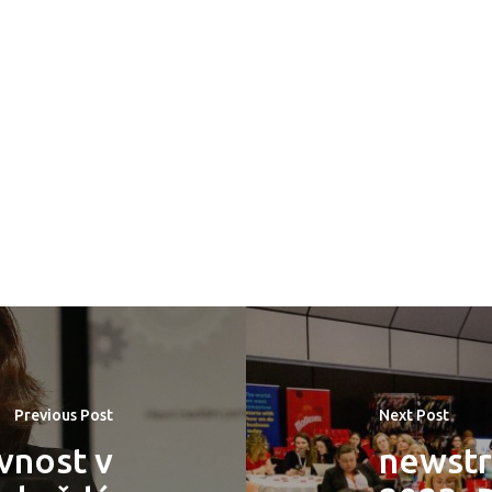
Previous Post
Next Post
vnost v
newstr