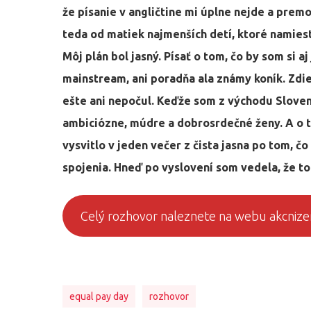
že písanie v angličtine mi úplne nejde a prem
teda od matiek najmenších detí, ktoré namiest
Môj plán bol jasný. Písať o tom, čo by som si aj
mainstream, ani poradňa ala známy koník. Zdie
ešte ani nepočul. Keďže som z východu Slove
ambiciózne, múdre a dobrosrdečné ženy. A o t
vysvitlo v jeden večer z čista jasna po tom, č
spojenia. Hneď po vyslovení som vedela, že to
Celý rozhovor naleznete na webu akcniz
equal pay day
rozhovor