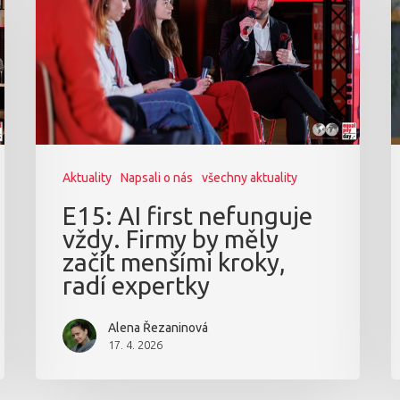
Aktuality
Napsali o nás
všechny aktuality
E15: AI first nefunguje
vždy. Firmy by měly
začít menšími kroky,
radí expertky
Alena Řezaninová
17. 4. 2026