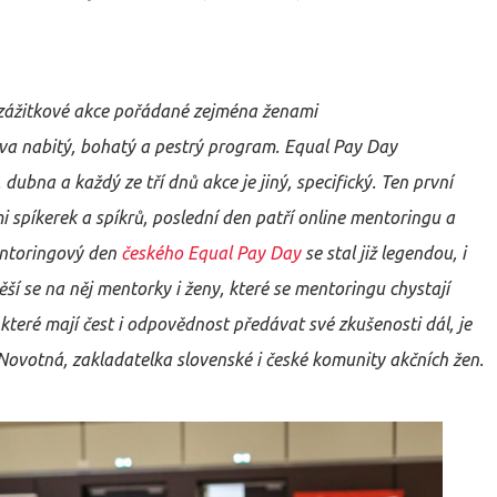
zážitkové akce pořádané zejména ženami
ova nabitý, bohatý a pestrý program. Equal Pay Day
. dubna a každý ze tří dnů
akce
je jiný, specifický. Ten první
i spíkerek
a spíkrů
, poslední den patří online mentoringu a
entoringový den
českého Equal Pay Day
se stal již legendou, i
těší se na něj mentorky i ženy, které se mentoringu chystají
 které mají čest i odpovědnost předávat své zkušenosti dál, je
ovotná, zakladatelka slovenské i české komunity akčních žen.