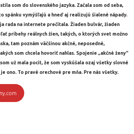
ostila som do slovenského jazyka. Začala som od seba,
o spánku vymýšľajú a hneď aj realizujú šialené nápady.
 ja rada na internete prečítala. Žiaden bulvár, žiaden
ľať príbehy reálnych žien, takých, o ktorých svet možno
nska, tam poznám väčšinou akčné, neposedné,
akých som chcela hovoriť nahlas. Spojenie „akčné ženy“
o som už mala pocit, že som vyskúšala ozaj všetky slovné
 je ono. To pravé orechové pre mňa. Pre nás všetky.
eny.com