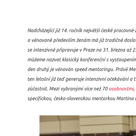
Nadcházející již 14. ročník největší české
pracovně-
a
věnované
především
ženám má již tradičně dosl
se intenzivně připravuje v Praze na 31. března až 2
můžeme nazvat klasický konferenční s vystoupením
den druhý je věnován speed mentoringu. Právě M
ten letošní již teď generuje intenzivní očekávání a 
zúčastnit. Mezi vybranými více než 70
osobnostmi
,
specifickou, česko-slovenskou mentorkou Martina N
Hit enter to search or ESC to close