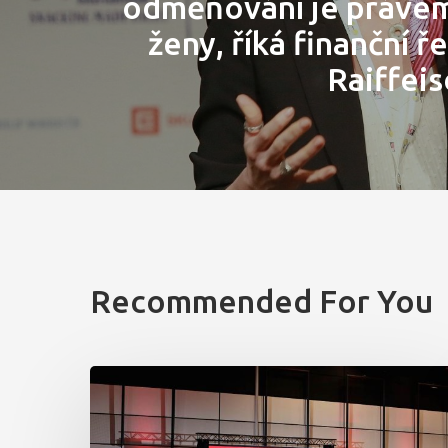
odměňování je práve
ženy, říká finanční ř
Raiffei
Recommended For You