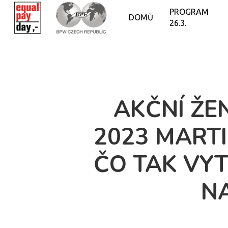
PROGRAM
DOMŮ
26.3.
AKČNÍ ŽE
2023 MARTI
ČO TAK VY
N