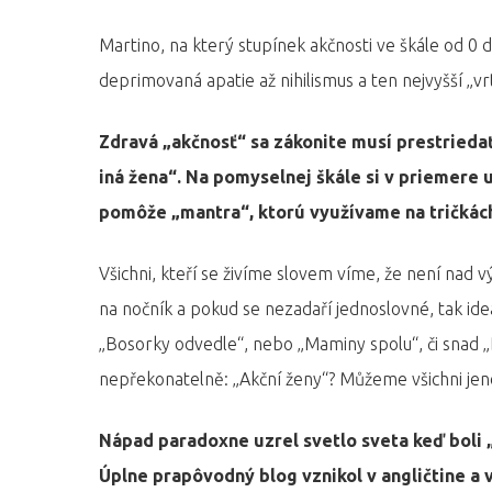
Martino, na který stupínek akčnosti ve škále od 0
deprimovaná apatie až nihilismus a ten nejvyšší „vr
Zdravá „akčnosť“ sa zákonite musí prestriedať
iná žena“. Na pomyselnej škále si v priemere 
pomôže „mantra“, ktorú využívame na tričkác
Všichni, kteří se živíme slovem víme, že není nad 
na nočník a pokud se nezadaří jednoslovné, tak id
„Bosorky odvedle“, nebo „Maminy spolu“, či snad „Ba
nepřekonatelně: „Akční ženy“? Můžeme všichni jeno
Nápad paradoxne uzrel svetlo sveta keď boli „
Úplne prapôvodný blog vznikol v angličtine a 