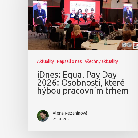
Aktuality
Napsali o nás
všechny aktuality
iDnes: Equal Pay Day
2026: Osobnosti, které
hýbou pracovním trhem
Alena Řezaninová
21. 4. 2026