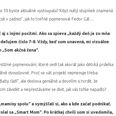
 do 10 byste aktuálně vystoupala? Když nultý stupínek znamená
tuli v zadnici“, jak to trefně pojmenoval Fedor Gál…
 aj s inými pocitmi. Ako sa spieva „každý deň je zo mňa
udeľujem číslo 7-8. Vždy, keď som unavená, mi vizuálne
h „Som akčná žena“.
výstižné pojmenování, které sedí tak akorát jako dětská prdelka
eálně dvouslovné. Proč se váš projekt nejmenuje třeba:
by řádí“, ale doslova geniálně a dovolím si tvrdit, že
m závidět a nepřestáváme se divit, jak vás tohle napadlo?
maminy spolu“ a vymýšľali si, ako a kde začať podnikať.
volal sa „Smart Mom“. Po krátkej chvíli som si uvedomila,