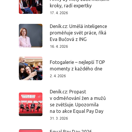
kroky, radí expertky
17. 4. 2026
Deník.cz: Umělá inteligence
proměňuje svět práce, říká
Eva Bučová z ING
16. 4. 2026
Fotogalerie – nejlepší TOP
momenty z každého dne
2. 4. 2026
Deník.cz: Propast
v odměňování žen a mužů
PRO MÉDIA
MINULÉ ROČN
se zvětšuje. Upozornila
PŘIHLÁŠENÍ
na to akce Equal Pay Day
31. 3. 2026
Equal Pay Day 2026