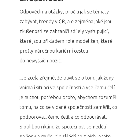
Odpovědi na otázky, proč a jak se tématy
zabývat, trendy v ČR, ale zejména jaké jsou
zkušenosti ze zahraničí sdílely vystupující,
které jsou příkladem role model žen, které
prošly náročnou kariérní cestou
do nejvyšších pozic.
„Je zcela zřejmé, že bavit se o tom, jak ženy
vnímají situaci ve společnosti a vše čemu čelí
je nutnou potřebou proto, abychom rozuměli
tomu, na co se v dané společnosti zaměřit, co
podporovat, čemu čelit a co odbourávat.
S oblibou říkám, že společnost se nedělí
na ženy a muže, ale skládá se z nich, proto