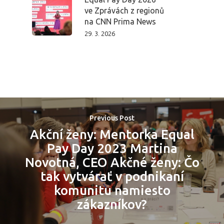
Domů
ve Zprávách z regionů
na CNN Prima News
Program 26.3
29. 3. 2026
Program 27.3
Osobnosti 20
Dopad
Previous Post
Aktuality
Akční ženy: Mentorka Equal
Pay Day 2023 Martina
Partneři
Novotná, CEO Akčné ženy: Čo
tak vytvárať v podnikaní
Vstupenky
komunitu namiesto
zákazníkov?