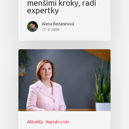
menšími kroky, radí
expertky
Alena Řezaninová
17. 4. 2026
Aktuality
Napsali o nás