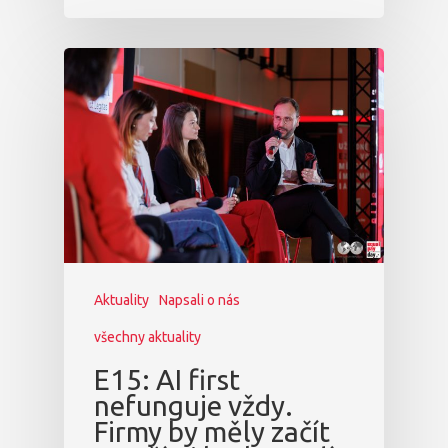
Aktuality
Napsali o nás
všechny aktuality
E15: AI first
nefunguje vždy.
Firmy by měly začít