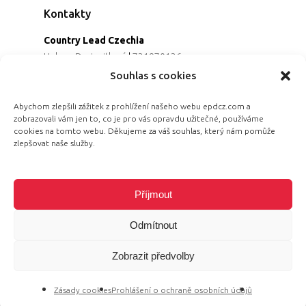
Kontakty
Country Lead Czechia
Helena Dreiseitlová
|
731970136
Koordinátorka projektu
Souhlas s cookies
Alena Řezaninová
|
736163461
Programová ředitelka
Abychom zlepšili zážitek z prohlížení našeho webu epdcz.com a
zobrazovali vám jen to, co je pro vás opravdu užitečné, používáme
Jana Černoušková
|
607782535
cookies na tomto webu. Děkujeme za váš souhlas, který nám pomůže
Partnerství & fundraising
zlepšovat naše služby.
Eva Primus Kovandová
|
602646688
Komunikace & PR
Radka Hájková
|
730158883
Příjmout
Odmítnout
Zobrazit předvolby
© 2026 Equal Pay Day.
Zásady cookies
Prohlášení o ochraně osobních údajů