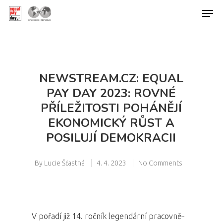
Hit enter to search or ESC to close
NEWSTREAM.CZ: EQUAL
PAY DAY 2023: ROVNÉ
PŘÍLEŽITOSTI POHÁNĚJÍ
EKONOMICKÝ RŮST A
POSILUJÍ DEMOKRACII
By
Lucie Šťastná
4. 4. 2023
No Comments
V pořadí již 14. ročník legendární pracovně-