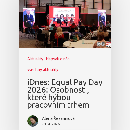
Aktuality
Napsali o nás
všechny aktuality
iDnes: Equal Pay Day
2026: Osobnosti,
které hýbou
pracovním trhem
Alena Řezaninová
21. 4. 2026