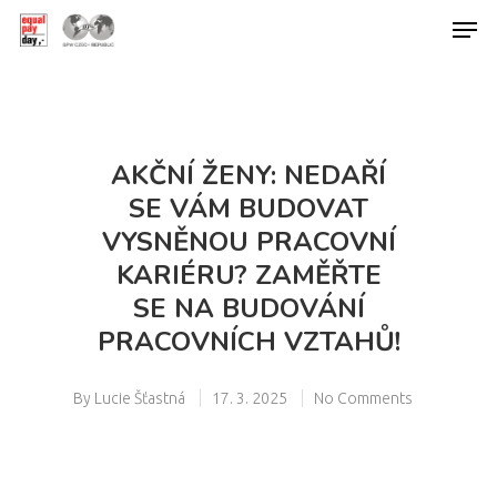
Hit enter to search or ESC to close
AKČNÍ ŽENY: NEDAŘÍ
SE VÁM BUDOVAT
VYSNĚNOU PRACOVNÍ
KARIÉRU? ZAMĚŘTE
SE NA BUDOVÁNÍ
PRACOVNÍCH VZTAHŮ!
By
Lucie Šťastná
17. 3. 2025
No Comments