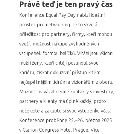
Právě teď je ten pravý čas
Konference Equal Pay Day nabízí ideální
prostor pro networking. Je to skvělá
příležitost pro partnery, firmy, kteří mohou
využít možnost nákupu zvýhodněných
vstupenek formou balíčků. Vítáni jsou všichni,
muži i ženy, kteří chtějí posunout svou
kariéru, získat exkluzivní přístup k těm
nejúspěšnějším lídrům a vizionářům z oboru.
Možnost navázat cenné kontakty s investory,
partnery a klienty má úplně každý, proto
nečekejte a zakupte si svou vstupenku včas!
Konference proběhne 25.–26. března 2025
v Clarion Congress Hotel Prague. Více