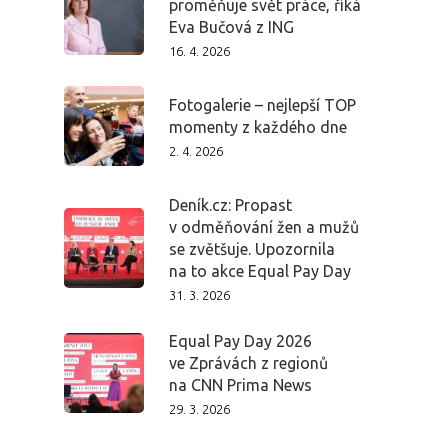
proměňuje svět práce, říká
Eva Bučová z ING
16. 4. 2026
Fotogalerie – nejlepší TOP
momenty z každého dne
2. 4. 2026
Deník.cz: Propast
v odměňování žen a mužů
se zvětšuje. Upozornila
na to akce Equal Pay Day
PRO MÉDIA
MINULÉ ROČN
31. 3. 2026
PŘIHLÁŠENÍ
Equal Pay Day 2026
ve Zprávách z regionů
Domů
na CNN Prima News
29. 3. 2026
Program 26.3