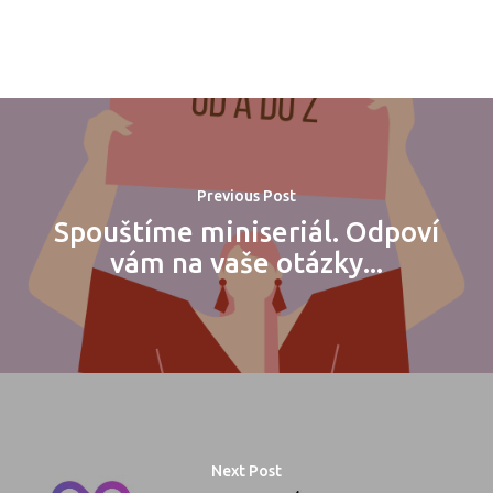
Program 27.3
Osobnosti 20
Dopad
Previous Post
Aktuality
Spouštíme miniseriál. Odpoví
vám na vaše otázky...
Partneři
Vstupenky
Next Post