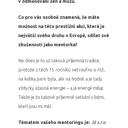
v odměňování žen a mužů.
Co pro vás osobně znamená, že máte
možnost na této prestižní akci, která je
největší svého druhu v Evropě, sdílet své
zkušenosti jako mentorka?
No dnes je to už taková příjemná tradice,
protože z těch 15 ročníků netroufnu si říct,
na kolika jsem byla, ale na hodně a je tady
vždycky úžasná energie – a já energii miluji.
Takže je to takové příjemné setkání s lidmi,
kteří jsou mi milí.
Tématem vašeho mentoringu je:
Já s.r.o.