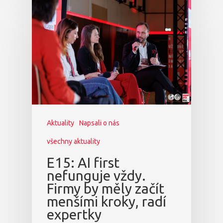
Aktuality
Napsali o nás
všechny aktuality
E15: AI first
nefunguje vždy.
Firmy by měly začít
menšími kroky, radí
expertky