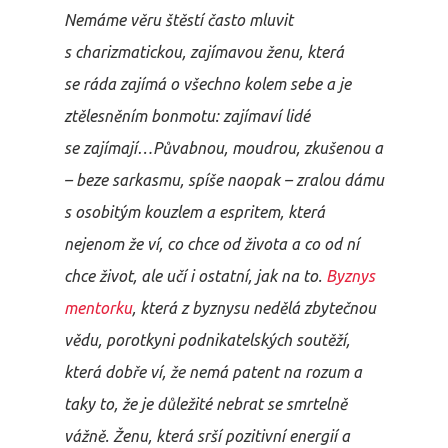
Nemáme věru štěstí často mluvit
s charizmatickou, zajímavou ženu, která
se ráda zajímá o všechno kolem sebe a je
ztělesněním bonmotu: zajímaví lidé
se zajímají…Půvabnou, moudrou, zkušenou a
– beze sarkasmu, spíše naopak – zralou dámu
s osobitým kouzlem a espritem, která
nejenom že ví, co chce od života a co od ní
chce život, ale učí i ostatní, jak na to.
Byznys
mentorku
, která z byznysu nedělá zbytečnou
vědu, porotkyni podnikatelských soutěží,
která dobře ví, že nemá patent na rozum a
taky to, že je důležité nebrat se smrtelně
vážně. Ženu, která srší pozitivní energií a