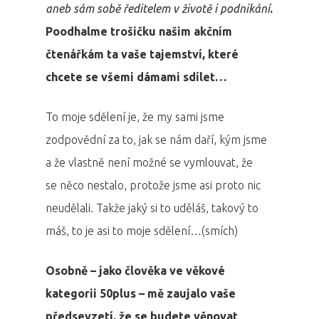
aneb sám sobě ředitelem v životě i podnikání
.
Poodhalme trošičku našim akčním
čtenářkám ta vaše tajemství, které
chcete se všemi dámami sdílet…
To moje sdělení je, že my sami jsme
zodpovědní za to, jak se nám daří, kým jsme
a že vlastně není možné se vymlouvat, že
se něco nestalo, protože jsme asi proto nic
neudělali. Takže jaký si to uděláš, takový to
máš, to je asi to moje sdělení…(smích)
Osobně – jako člověka ve věkové
kategorii 50plus – mě zaujalo vaše
předsevzetí, že se budete věnovat