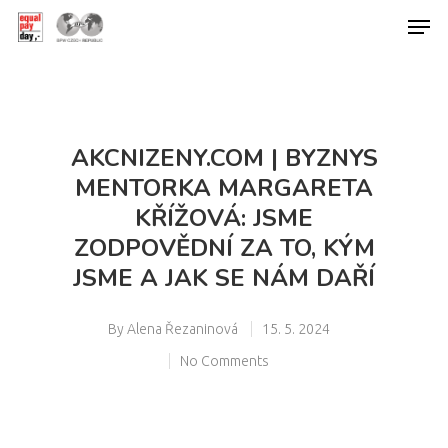
Hit enter to search or ESC to close
AKCNIZENY.COM | BYZNYS
MENTORKA MARGARETA
KŘÍŽOVÁ: JSME
ZODPOVĚDNÍ ZA TO, KÝM
JSME A JAK SE NÁM DAŘÍ
By
Alena Řezaninová
15. 5. 2024
No Comments