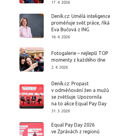
17. 4. 2026
Deník.cz: Umělá inteligence
proměňuje svět práce, říká
PRO MÉDIA
MINULÉ ROČN
Eva Bučová z ING
PŘIHLÁŠENÍ
16. 4. 2026
Fotogalerie – nejlepší TOP
Domů
momenty z každého dne
2. 4. 2026
Program 26.3
Deník.cz: Propast
v odměňování žen a mužů
Program 27.3
se zvětšuje. Upozornila
na to akce Equal Pay Day
Osobnosti 20
31. 3. 2026
Dopad
Equal Pay Day 2026
ve Zprávách z regionů