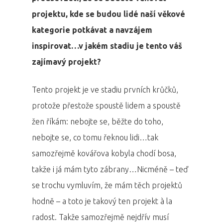
projektu, kde se budou lidé naší věkové
kategorie potkávat a navzájem
inspirovat…v jakém stadiu je tento váš
zajímavý projekt?
Tento projekt je ve stadiu prvních krůčků,
protože přestože spoustě lidem a spoustě
žen říkám: nebojte se, běžte do toho,
nebojte se, co tomu řeknou lidi…tak
samozřejmě kovářova kobyla chodí bosa,
takže i já mám tyto zábrany…Nicméně – teď
se trochu vymluvím, že mám těch projektů
hodně – a toto je takový ten projekt à la
radost. Takže samozřejmě nejdřív musí