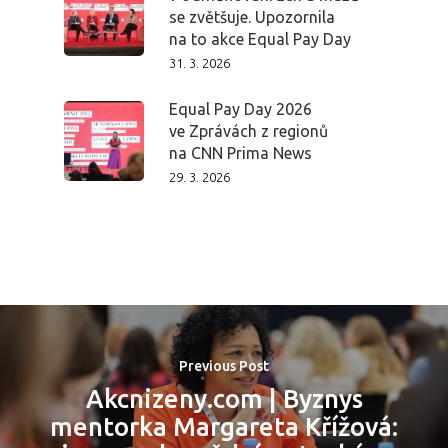
se zvětšuje. Upozornila
na to akce Equal Pay Day
Domů
31. 3. 2026
Program 26.3
Equal Pay Day 2026
ve Zprávách z regionů
Program 27.3
na CNN Prima News
29. 3. 2026
Osobnosti 20
Dopad
Aktuality
Partneři
Previous Post
Akcnizeny.com | Byznys
Vstupenky
mentorka Margareta Křížová: