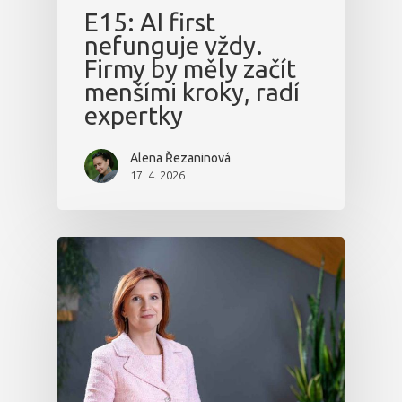
E15: AI first
nefunguje vždy.
Firmy by měly začít
menšími kroky, radí
expertky
Alena Řezaninová
17. 4. 2026