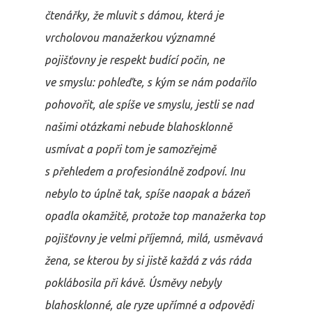
čtenářky, že mluvit s dámou, která je
vrcholovou manažerkou významné
pojišťovny je respekt budící počin, ne
ve smyslu: pohleďte, s kým se nám podařilo
pohovořit, ale spíše ve smyslu, jestli se nad
našimi otázkami nebude blahosklonně
usmívat a popři tom je samozřejmě
s přehledem a profesionálně zodpoví. Inu
nebylo to úplně tak, spíše naopak a bázeň
opadla okamžitě, protože top manažerka top
pojišťovny je velmi příjemná, milá, usměvavá
žena, se kterou by si jistě každá z vás ráda
poklábosila při kávě. Úsměvy nebyly
blahosklonné, ale ryze upřímné a odpovědi