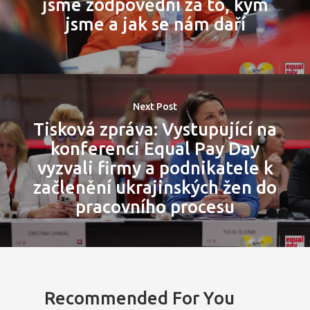
jsme zodpovědní za to, kým
jsme a jak se nám daří
Next Post
Tisková zpráva: Vystupující na
konferenci Equal Pay Day
vyzvali firmy a podnikatele k
začlenění ukrajinských žen do
pracovního procesu
Recommended For You