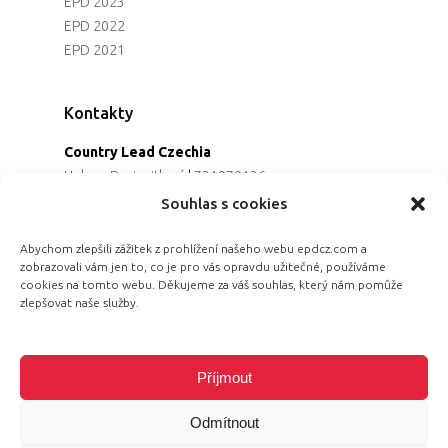
EPD 2023
EPD 2022
EPD 2021
Kontakty
Country Lead Czechia
Helena Dreiseitlová
|
731970136
Koordinátorka projektu
Souhlas s cookies
Alena Řezaninová
|
736163461
Programová ředitelka
Abychom zlepšili zážitek z prohlížení našeho webu epdcz.com a
zobrazovali vám jen to, co je pro vás opravdu užitečné, používáme
Jana Černoušková
|
607782535
cookies na tomto webu. Děkujeme za váš souhlas, který nám pomůže
Partnerství & fundraising
zlepšovat naše služby.
Eva Primus Kovandová
|
602646688
Komunikace & PR
Radka Hájková
|
730158883
Příjmout
Odmítnout