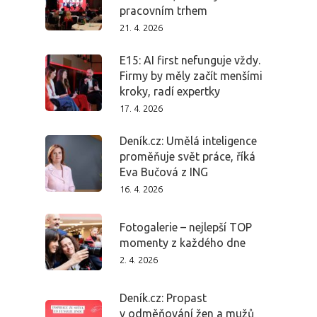
pracovním trhem
21. 4. 2026
E15: AI first nefunguje vždy.
Firmy by měly začít menšími
kroky, radí expertky
17. 4. 2026
Deník.cz: Umělá inteligence
proměňuje svět práce, říká
Eva Bučová z ING
16. 4. 2026
Fotogalerie – nejlepší TOP
momenty z každého dne
2. 4. 2026
PRO MÉDIA
MINULÉ ROČN
PŘIHLÁŠENÍ
Deník.cz: Propast
v odměňování žen a mužů