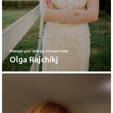
Mentors 2026
News
Welcome to
Prague
Impact
Manage your energy, not your time
Olga Rajchikj
Tickets