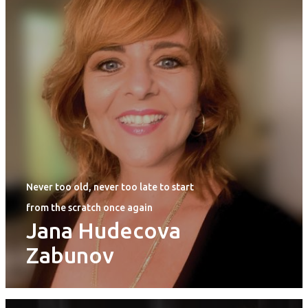
Never too old, never too late to start
from the scratch once again
Let's Change our Perspective: Forging
Jana Hudecova
Creativity and Innovation
Zabunov
Edina Seleskovic