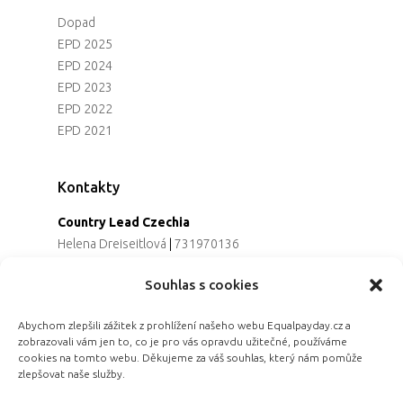
Dopad
EPD 2025
EPD 2024
EPD 2023
EPD 2022
EPD 2021
Kontakty
Country Lead Czechia
Helena Dreiseitlová
|
731970136
Koordinátorka projektu
Souhlas s cookies
Alena Řezaninová
|
736163461
Programová ředitelka
Abychom zlepšili zážitek z prohlížení našeho webu Equalpayday.cz a
Jana Černoušková
|
607782535
zobrazovali vám jen to, co je pro vás opravdu užitečné, používáme
Partnerství & fundraising
cookies na tomto webu. Děkujeme za váš souhlas, který nám pomůže
Eva Primus Kovandová
|
602646688
zlepšovat naše služby.
Komunikace & PR