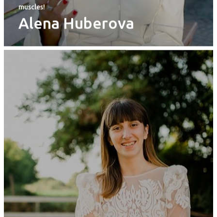
muscles!
Alena Huberova
PRO MÉDIA
MINULÉ ROČN
PŘIHLÁŠENÍ
Home
Program
Speakers &