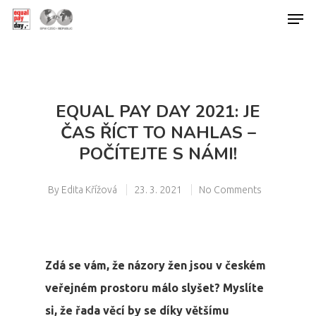
Hit enter to search or ESC to close
EQUAL PAY DAY 2021: JE
ČAS ŘÍCT TO NAHLAS –
POČÍTEJTE S NÁMI!
By
Edita Křížová
23. 3. 2021
No Comments
Zdá se vám, že názory žen jsou v českém
veřejném prostoru málo slyšet? Myslíte
si, že řada věcí by se díky většímu