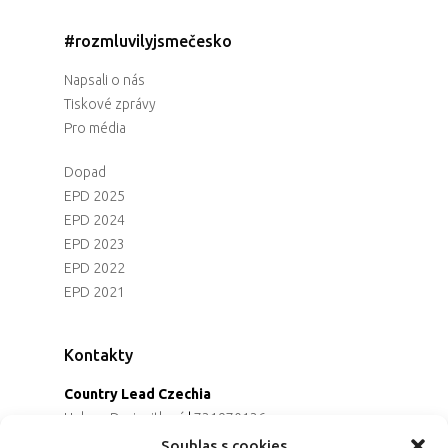
#rozmluvilyjsmečesko
Napsali o nás
Tiskové zprávy
Pro média
Dopad
EPD 2025
EPD 2024
EPD 2023
EPD 2022
EPD 2021
Kontakty
Country Lead Czechia
Helena Dreiseitlová
|
731970136
Koordinátorka projektu
Souhlas s cookies