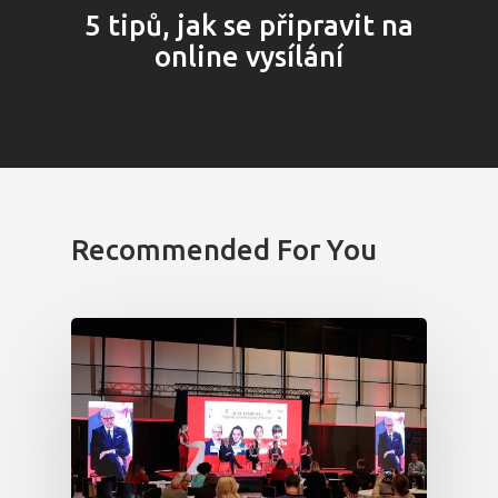
Program 26.3
5 tipů, jak se připravit na
Program 27.3
online vysílání
Osobnosti 20
Dopad
Aktuality
Recommended For You
Partneři
Vstupenky