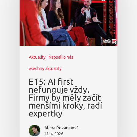
Aktuality
Napsali o nás
všechny aktuality
E15: AI first
nefunguje vždy.
Firmy by měly začít
menšími kroky, radí
expertky
Alena Řezaninová
17. 4. 2026