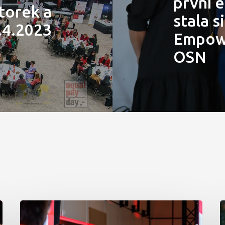
první 
orek a
stala 
.4.2023
Empowe
OSN