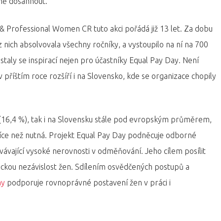
ně dosáhnout.
 Professional Women CR tuto akci pořádá již 13 let. Za dobu
a z nich absolvovala všechny ročníky, a vystoupilo na ní na 700
 staly se inspirací nejen pro účastníky Equal Pay Day. Není
říštím roce rozšíří i na Slovensko, kde se organizace chopily
 (16,4 %), tak i na Slovensku stále pod evropským průměrem,
 více než nutná. Projekt Equal Pay Day podněcuje odborné
rvávající vysoké nerovnosti v odměňování. Jeho cílem posílit
ickou nezávislost žen. Sdílením osvědčených postupů a
ay
podporuje rovnoprávné postavení žen v práci i