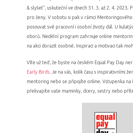
& slyšet”, uskuteční ve dnech 31. 3. až 2. 4. 2023
pro ženy. V sobotu si pak v rámci Mentoringového d
posouvat své pracovní i osobní životy dál. U kulatýc
oborů. Nedělní program zahrnuje online mentorin
na akci dorazit osobně. Inspiraci a motivaci tak m
Víte už teď, že byste na českém Equal Pay Day ne
Early Birds
. Je na vás, kolik času s inspirativními ž
mentoring nebo se připojíte online. Vstupenka n
překvapíte vaše maminky, dcery, sestry nebo přít