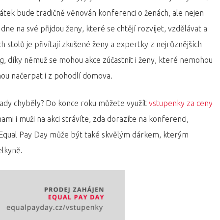
. Pátek bude tradičně věnován konferenci o ženách, ale nejen
ne na své přijdou ženy, které se chtějí rozvíjet, vzdělávat a
h stolů je přivítají zkušené ženy a expertky z nejrůznějších
g, díky němuž se mohou akce zúčastnit i ženy, které nemohou
ohou načerpat i z pohodlí domova.
rady chyběly? Do konce roku můžete využít
vstupenky za ceny
enami i muži na akci strávíte, zda dorazíte na konferenci,
a Equal Pay Day může být také skvělým dárkem, kterým
elkyně.