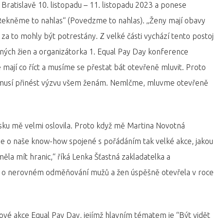
 Bratislavě 10. listopadu – 11. listopadu 2023 a ponese
Řekněme to nahlas“ (Povedzme to nahlas). „Ženy mají obavy
y za to mohly být potrestány. Z velké části vychází tento postoj
kčných žien a organizátorka 1. Equal Pay Day konference
 mají co říct a musíme se přestat bát otevřeně mluvit. Proto
u musí přinést výzvu všem ženám. Nemlčme, mluvme otevřeně
sku mě velmi oslovila. Proto když mě Martina Novotná
líme o naše know-how spojené s pořádáním tak velké akce, jakou
ěla mít hranic,“ říká Lenka Šťastná zakladatelka a
i o nerovném odměňování mužů a žen úspěšně otevřela v roce
kové akce Equal Pay Day, jejímž hlavním tématem je “Být vidět