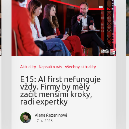
Aktuality
Napsali o nás
všechny aktuality
E15: AI first nefunguje
vždy. Firmy by měly
začít menšími kroky,
radí expertky
Alena Řezaninová
17. 4. 2026