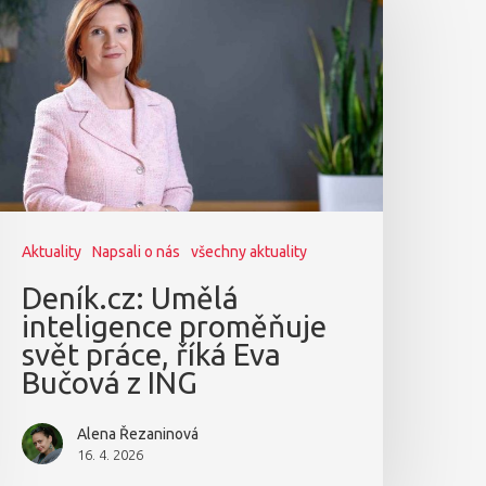
Aktuality
Napsali o nás
všechny aktuality
Deník.cz: Umělá
inteligence proměňuje
svět práce, říká Eva
Bučová z ING
Alena Řezaninová
16. 4. 2026