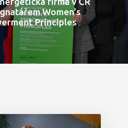
energetická firma v ČR
signatářem Women’s
rment Principles