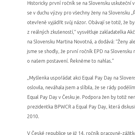
Historicky první ročník se na Slovensku uskuteční v
se v duchu výzvy pro všechny ženy na Slovensku „
otevřeně vyjádřit svůj názor. Obávají se totiž, že b
z reálných zkušeností,“ vysvětluje zakladatelka A
na Slovensku Martina Novotná, a dodává: “Ženy ale
jsme se shodly, že první ročník EPD na Slovensk
o našem postavení. Řekněme to nahlas.”
„Myšlenka uspořádat akci Equal Pay Day na Sloven
oslovila, neváhala jsem a slíbila, že se rády podě
Equal Pay Day v Česku je. Podpora žen by totiž nem
prezidentka BPWCR a Equal Pay Day, která diskus
2010.
V České republice se již 14. ročník pracovně-zážit