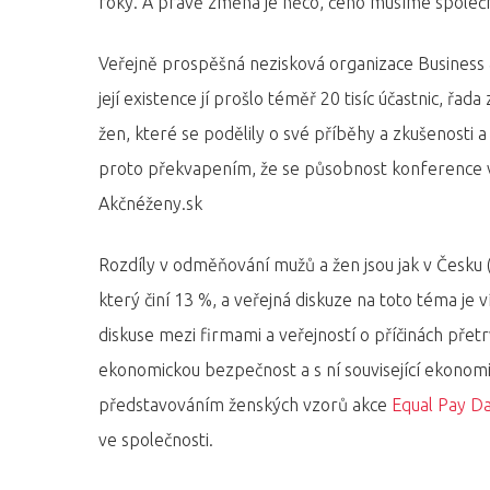
roky. A právě změna je něco, čeho musíme společ
Veřejně prospěšná nezisková organizace Business &
její existence jí prošlo téměř 20 tisíc účastnic, řad
žen, které se podělily o své příběhy a zkušenosti a
proto překvapením, že se působnost konference v p
Akčnéženy.sk
Rozdíly v odměňování mužů a žen jsou jak v Česku
který činí 13 %, a veřejná diskuze na toto téma je
diskuse mezi firmami a veřejností o příčinách přet
Hit enter to search or ESC to close
ekonomickou bezpečnost a s ní související ekonom
představováním ženských vzorů akce
Equal Pay D
ve společnosti.