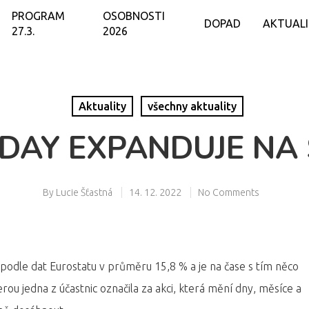
PROGRAM
OSOBNOSTI
DOPAD
AKTUAL
27.3.
2026
Aktuality
všechny aktuality
 DAY EXPANDUJE NA
By
Lucie Šťastná
14. 12. 2022
No Comments
podle dat Eurostatu v průměru 15,8 % a je na čase s tím něco
rou jedna z účastnic označila za akci, která mění dny, měsíce a