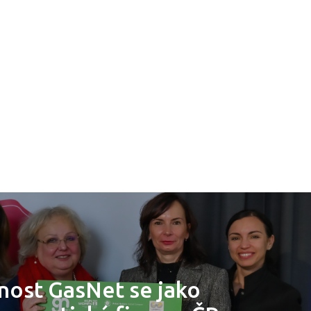
nost GasNet se jako