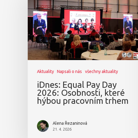
Aktuality
Napsali o nás
všechny aktuality
iDnes: Equal Pay Day
2026: Osobnosti, které
hýbou pracovním trhem
Alena Řezaninová
21. 4. 2026