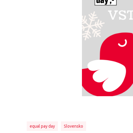
equal pay day
Slovensko