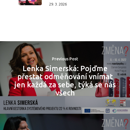
29. 3. 2026
Previous Post
Lenka Simerská: Pojďme
přestat odměňování vnímat
jen každá za sebe, týká se nás
PRO MÉDIA
MINULÉ ROČN
všech
PŘIHLÁŠENÍ
Domů