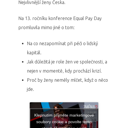
Nejvlivnější ženy Česka.
Na 13. ročníku konference Equal Pay Day
promluvila mimo jiné o tom:
Na co nezapomínat při péči o lidský
kapitál.
Jak důležitá je role žen ve společnosti, a
nejen v momentě, kdy prochází krizí.
Proč by ženy neměly mlčet, když o něco
jde.
Klepnutím přijměte marketingové
soubory cookie a povolte tento