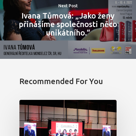
Program 26.3
Next Post
Ivana Tůmová: „Jako ženy
Program 27.3
přinášíme společnosti něco
unikátního.“
Osobnosti 20
Dopad
Aktuality
Recommended For You
Partneři
Vstupenky