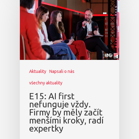
Aktuality
Napsali o nás
všechny aktuality
E15: AI first
nefunguje vždy.
Firmy by měly začít
menšími kroky, radí
expertky