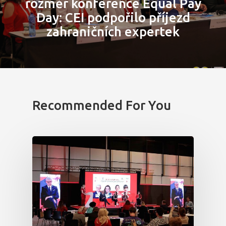
rozměr konference Equal Pay
Partneři
Day: CEI podpořilo příjezd
zahraničních expertek
Vstupenky
Recommended For You