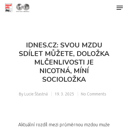
Hit enter to search or ESC to close
IDNES.CZ: SVOU MZDU
SDÍLET MŮŽETE, DOLOŽKA
MLČENLIVOSTI JE
NICOTNÁ, MÍNÍ
SOCIOLOŽKA
By
Lucie Šťastná
19. 3. 2025
No Comments
Aktuální rozdíl mezi průměrnou mzdou muže