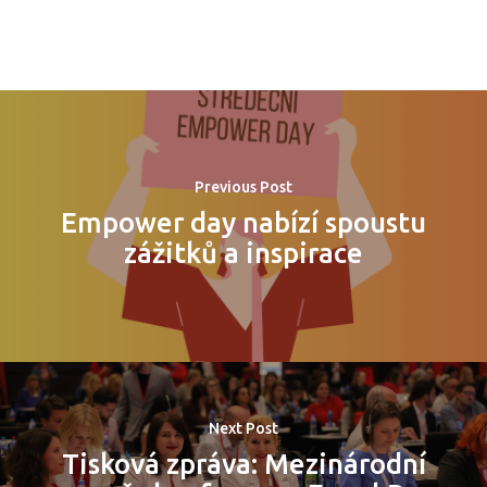
PRO MÉDIA
MINULÉ ROČN
PŘIHLÁŠENÍ
Domů
Previous Post
Empower day nabízí spoustu
Program 26.3
zážitků a inspirace
Program 27.3
Osobnosti 20
Dopad
Next Post
Aktuality
Tisková zpráva: Mezinárodní