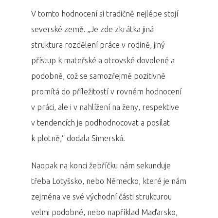
V tomto hodnocení si tradičně nejlépe stojí
severské země. „Je zde zkrátka jiná
struktura rozdělení práce v rodině, jiný
přístup k mateřské a otcovské dovolené a
podobně, což se samozřejmě pozitivně
promítá do příležitostí v rovném hodnocení
v práci, ale i v nahlížení na ženy, respektive
v tendencích je podhodnocovat a posílat
k plotně,“ dodala Simerská.
Naopak na konci žebříčku nám sekunduje
třeba Lotyšsko, nebo Německo, které je nám
zejména ve své východní části strukturou
velmi podobné, nebo například Maďarsko,