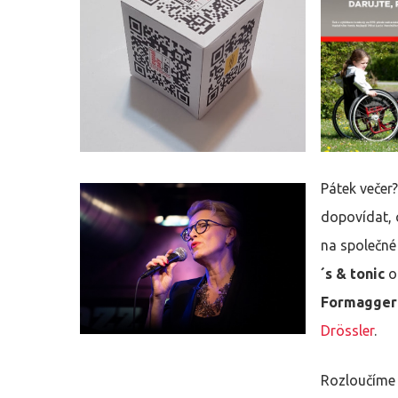
Pátek večer
dopovídat, c
na společné
´s & tonic
Formaggeri
Drössler
.
Rozloučíme 