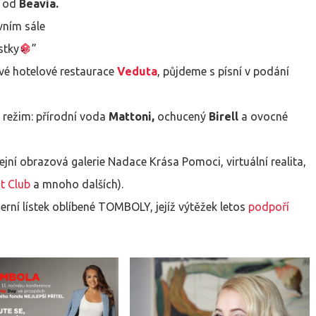
s
od
Beavia.
vním sále
stky
”
vé hotelové restaurace
Veduta
, půjdeme s písní v podání
ý režim: přírodní voda
Mattoni,
ochucený
Birell
a ovocné
ejní obrazová galerie Nadace Krása Pomoci, virtuální realita,
it Club
a mnoho dalších).
ní lístek oblíbené TOMBOLY, jejíž výtěžek letos
podpoří