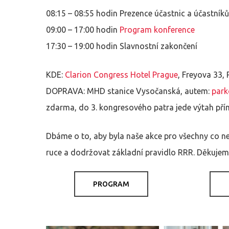
08:15 – 08:55 hodin Prezence účastnic a účastník
09:00 – 17:00 hodin
Program konference
17:30 – 19:00 hodin Slavnostní zakončení
KDE:
Clarion Congress Hotel Prague
, Freyova 33,
DOPRAVA: MHD stanice Vysočanská, autem:
park
zdarma, do 3. kongresového patra jede výtah přím
Dbáme o to, aby byla naše akce pro všechny co ne
ruce a dodržovat základní pravidlo RRR. Děkujem
PROGRAM
Hit enter to search or ESC to close