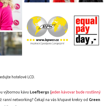
ledujte hotelové LCD.
ou výbornou kávu
Loefbergs
(
jeden kávovar bude rostlinný
ež ranní networking? Čekají na vás křupavé krekry od
Green