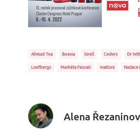
Ahmad Tea
Beavia
birell
Ceders
Dr Wit
Loefbergs
Markéta Fassati
mattoni
Nadace 
Alena Řezanino