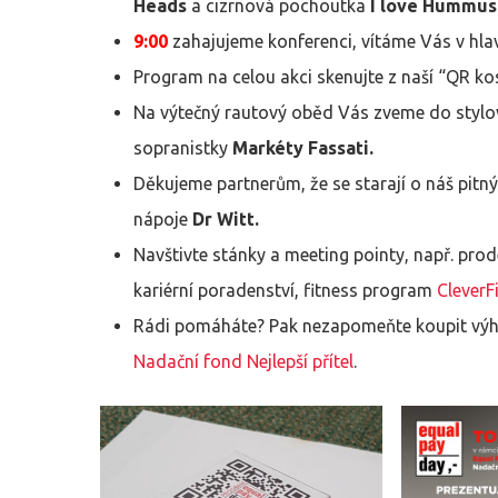
Heads
a cizrnová pochoutka
I love Hummu
9:00
zahajujeme konferenci, vítáme Vás v hla
Program na celou akci skenujte z naší “QR ko
Na výtečný rautový oběd Vás zveme do stylo
sopranistky
Markéty Fassati.
Děkujeme partnerům, že se starají o náš pitn
nápoje
Dr Witt.
Navštivte stánky a meeting pointy, např. prod
kariérní poradenství, fitness program
CleverF
Rádi pomáháte? Pak nezapomeňte koupit výher
Nadační fond Nejlepší přítel
.