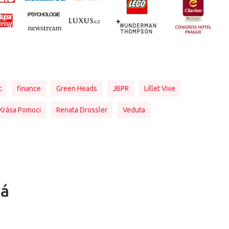
t
finance
Green Heads
JBPR
Lillet Vive
Krása Pomoci
Renata Drossler
Veduta
vá