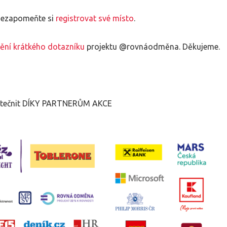
Nezapomeňte si
registrovat své místo
.
ění krátkého dotazníku
projektu @rovnáodměna. Děkujeme.
kutečnit DÍKY PARTNERŮM AKCE