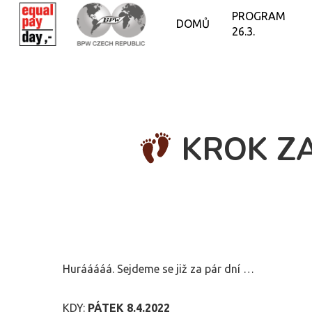
PROGRAM
DOMŮ
26.3.
KROK ZA
Hurááááá. Sejdeme se již za pár dní …
KDY:
PÁTEK 8.4.2022