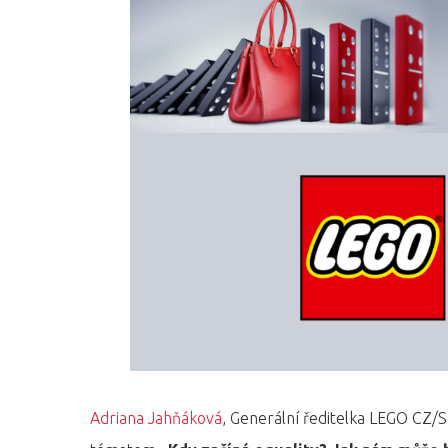
Hit enter to search or ESC to close
Adriana Jahňáková
, Generální ředitelka LEGO CZ/