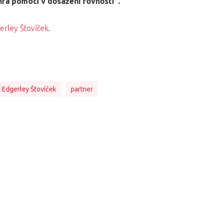
ra pomoci v dosažení rovnosti“.
erley Šťovíček
.
 Edgerley Šťovíček
partner
a