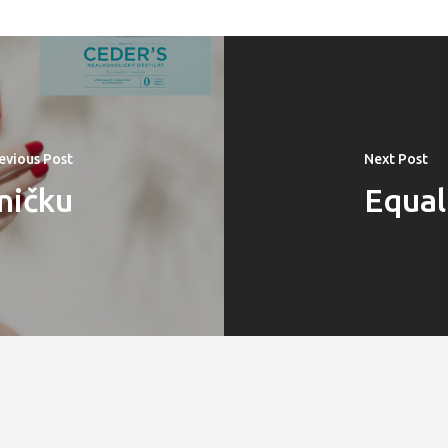
evious Post
Next Post
ničku
Equal