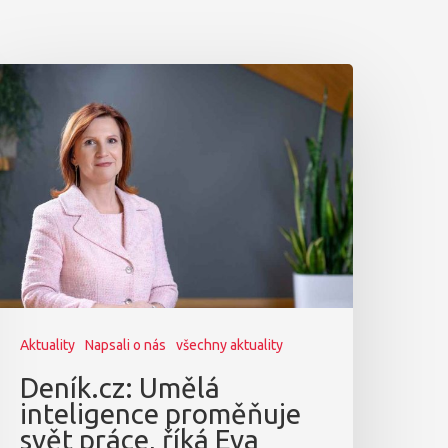
Aktuality
Napsali o nás
všechny aktuality
Deník.cz: Umělá
inteligence proměňuje
svět práce, říká Eva