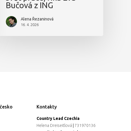
Bučová z ING
Alena Řezaninová
16. 4. 2026
ečesko
Kontakty
Country Lead Czechia
Helena Dreiseitlová
|
731970136