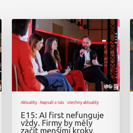
Aktuality
Napsali o nás
všechny aktuality
E15: AI first nefunguje
vždy. Firmy by měly
začít menšími kroky,