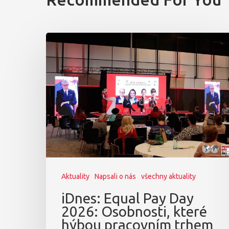
Aktuality
Napsali o nás
všechny aktuality
iDnes: Equal Pay Day
2026: Osobnosti, které
hýbou pracovním trhem