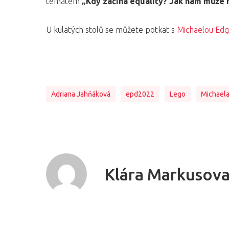
tématem
„Kdy začíná equality? Jak nám může h
U kulatých stolů se můžete potkat s
Michaelou Edg
Adriana Jahňáková
epd2022
Lego
Michaela
Klára Markusov