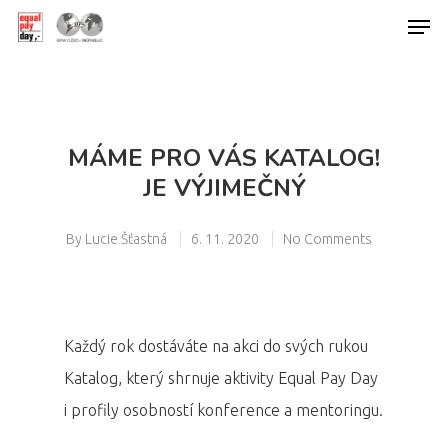
Hit enter to search or ESC to close
MÁME PRO VÁS KATALOG!
JE VÝJIMEČNÝ
By
Lucie Šťastná
6. 11. 2020
No Comments
Každý rok dostáváte na akci do svých rukou
Katalog, který shrnuje aktivity Equal Pay Day
i profily osobností konference a mentoringu.