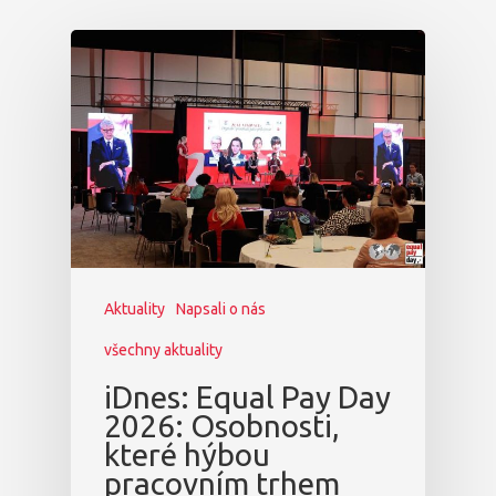
Domů
Program 26.3
Program 27.3
Osobnosti 20
Dopad
Aktuality
Napsali o nás
Aktuality
všechny aktuality
Partneři
iDnes: Equal Pay Day
2026: Osobnosti,
Vstupenky
které hýbou
pracovním trhem