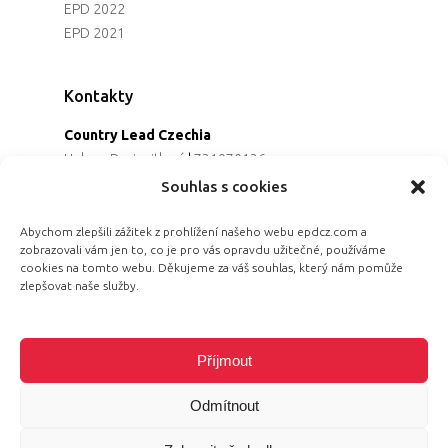
EPD 2022
EPD 2021
Kontakty
Country Lead Czechia
Helena Dreiseitlová
|
731970136
Koordinátorka projektu
Souhlas s cookies
Alena Řezaninová
|
736163461
Programová ředitelka
Abychom zlepšili zážitek z prohlížení našeho webu epdcz.com a
zobrazovali vám jen to, co je pro vás opravdu užitečné, používáme
Jana Černoušková
|
607782535
cookies na tomto webu. Děkujeme za váš souhlas, který nám pomůže
Partnerství & fundraising
zlepšovat naše služby.
Eva Primus Kovandová
|
602646688
Komunikace & PR
Radka Hájková
|
730158883
Příjmout
Odmítnout