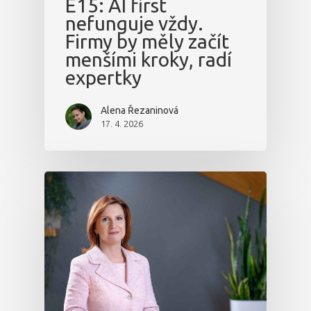
E15: AI first
nefunguje vždy.
Firmy by měly začít
menšími kroky, radí
expertky
Alena Řezaninová
17. 4. 2026