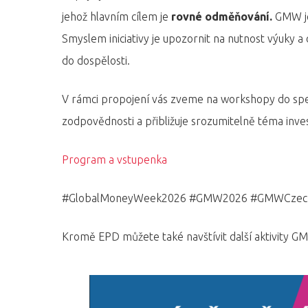
jehož hlavním cílem je
rovné odměňování.
GMW je
Smyslem iniciativy je upozornit na nutnost výuky a
do dospělosti.
V rámci propojení vás zveme na workshopy do spe
Hit enter to search or ESC to close
zodpovědnosti a přibližuje srozumitelně téma inv
Program a vstupenka
#GlobalMoneyWeek2026 #GMW2026 #GMWCzec
Kromě EPD můžete také navštívit další aktivity 