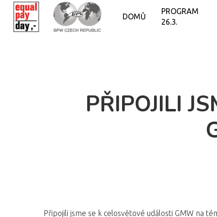
PROGRAM
DOMŮ
26.3.
PŘIPOJILI 
Připojili jsme se k celosvětové události GMW na t