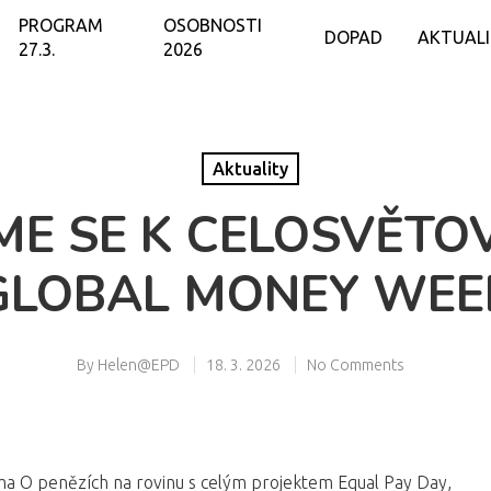
PROGRAM
OSOBNOSTI
DOPAD
AKTUAL
27.3.
2026
Aktuality
JSME SE K CELOSVĚTO
GLOBAL MONEY WEE
By
Helen@EPD
18. 3. 2026
No Comments
éma O penězích na rovinu s celým projektem Equal Pay Day,