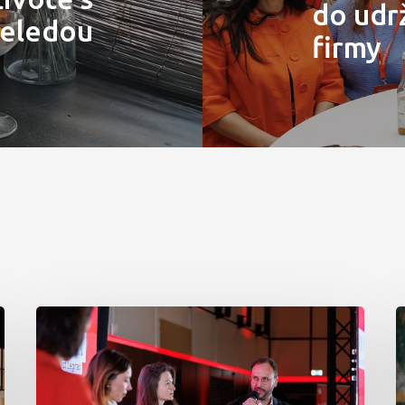
do udr
eledou
firmy