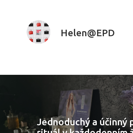
Helen@EPD
Jednoduchý a účinný 
rituál v každodenním ž