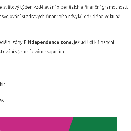
 světový týden vzdělávání o penězích a finanční gramotnosti.
 osvojování si zdravých finančních návyků od útlého věku až
ciální zóny
FINdependence zone
, jež učí lidi k finanční
estování všem cílovým skupinám.
hia
GMW