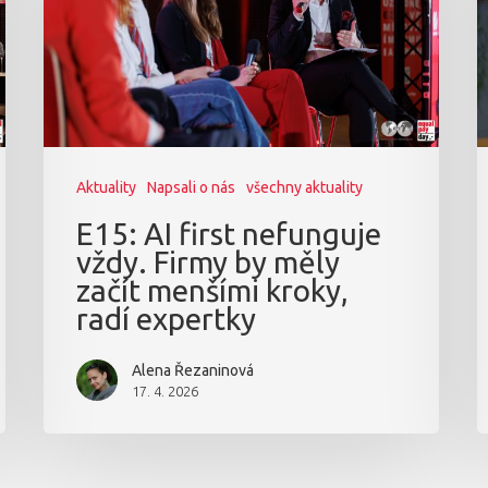
Aktuality
Napsali o nás
všechny aktuality
E15: AI first nefunguje
vždy. Firmy by měly
začít menšími kroky,
radí expertky
Alena Řezaninová
17. 4. 2026