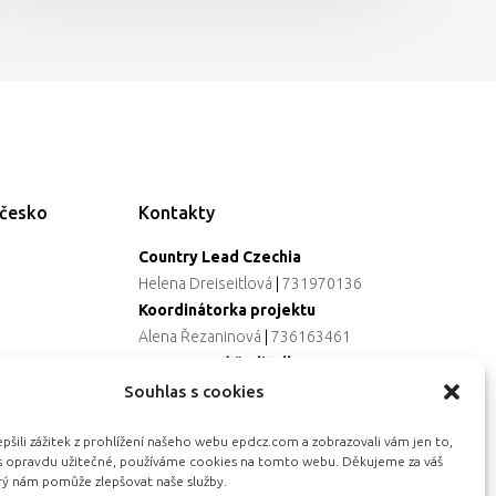
ečesko
Kontakty
Country Lead Czechia
Helena Dreiseitlová
|
731970136
Koordinátorka projektu
Alena Řezaninová
|
736163461
Programová ředitelka
Jana Černoušková
|
607782535
Souhlas s cookies
Partnerství & fundraising
šili zážitek z prohlížení našeho webu epdcz.com a zobrazovali vám jen to,
Eva Primus Kovandová
|
602646688
ás opravdu užitečné, používáme cookies na tomto webu. Děkujeme za váš
Komunikace & PR
erý nám pomůže zlepšovat naše služby.