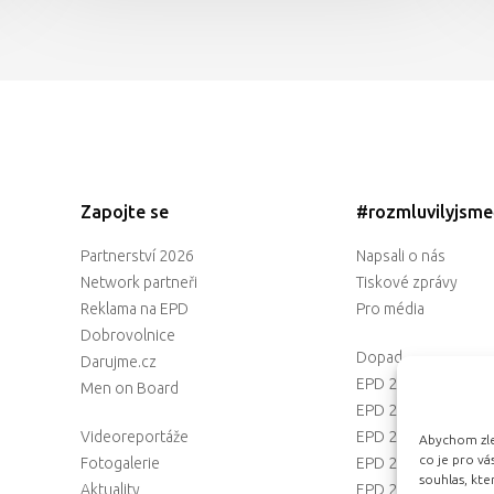
Zapojte se
#rozmluvilyjsm
Partnerství 2026
Napsali o nás
Network partneři
Tiskové zprávy
Reklama na EPD
Pro média
Dobrovolnice
Dopad
Darujme.cz
EPD 2025
Men on Board
EPD 2024
Videoreportáže
EPD 2023
Abychom zlep
co je pro v
Fotogalerie
EPD 2022
souhlas, kt
Aktuality
EPD 2021