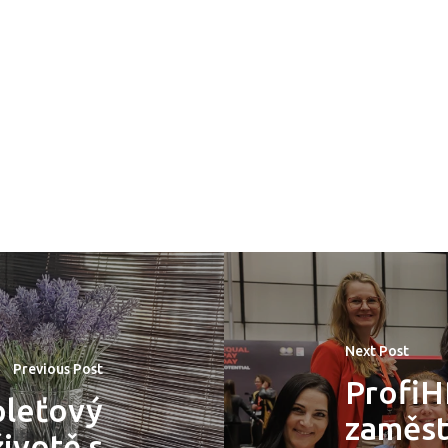
Next Post
Previous Post
ProfiH
pleťový
zaměst
ivotě s