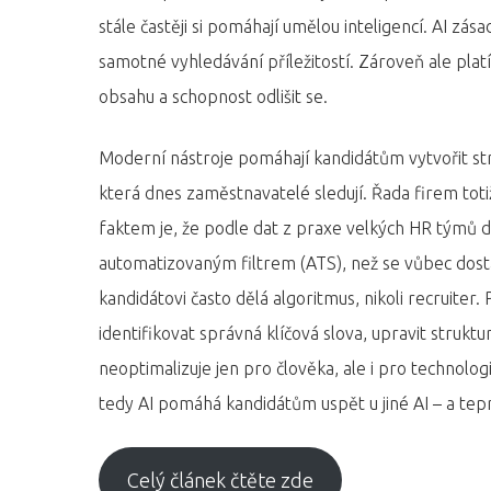
stále častěji si pomáhají umělou inteligencí. AI zás
samotné vyhledávání příležitostí. Zároveň ale platí:
obsahu a schopnost odlišit se.
Hit enter to search or ESC to close
Moderní nástroje pomáhají kandidátům vytvořit str
která dnes zaměstnavatelé sledují. Řada firem totiž
faktem je, že podle dat z praxe velkých HR týmů d
automatizovaným filtrem (ATS), než se vůbec dost
kandidátovi často dělá algoritmus, nikoli recruit
identifikovat správná klíčová slova, upravit struktu
neoptimalizuje jen pro člověka, ale i pro technolog
tedy AI pomáhá kandidátům uspět u jiné AI – a tep
Celý článek čtěte zde