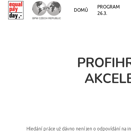
PROGRAM
DOMŮ
26.3.
PROFIHR
AKCELE
Hledání práce už dávno není jen o odpovídání na inze