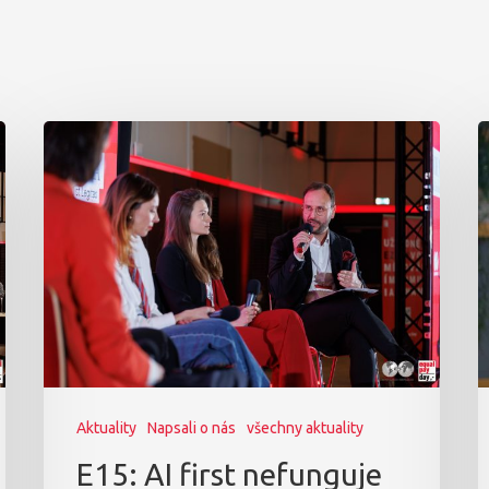
Aktuality
Napsali o nás
všechny aktuality
E15: AI first nefunguje