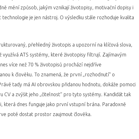
adně mění způsob, jakým vznikají životopisy, motivační dopisy i
 technologie je jen nástroj. O výsledku stále rozhoduje kvalita
ukturovaný, přehledný životopis a upozorní na klíčová slova,
 využívá ATS systémy, které životopisy filtrují. Zajímavým
nes více než 70 % životopisů prochází nejdříve
anou k člověku. To znamená, že první „rozhodnutí“ o
er. Právě tady má AI obrovskou přidanou hodnotu, dokáže pomoci
ru CV a zvýšit jeho „čitelnost“ pro tyto systémy. Kandidát tak
ii, která dnes funguje jako první vstupní brána. Paradoxně
rve poté dostat prostor zaujmout člověka.