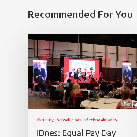
Recommended For You
Aktuality
Napsali o nás
všechny aktuality
iDnes: Equal Pay Day