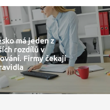
esko má jeden z
ích rozdílů v
vání. Firmy čekají
ravidla