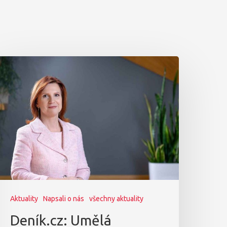
Aktuality
Napsali o nás
všechny aktuality
Deník.cz: Umělá