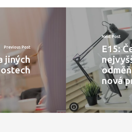
Next Post
E15: Č
Previous Post
a jiných
nejvyšš
nostech
odměňo
nová p