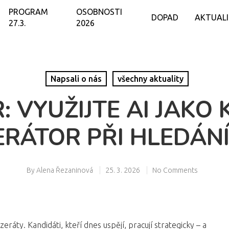
PROGRAM
OSOBNOSTI
DOPAD
AKTUAL
27.3.
2026
Napsali o nás
všechny aktuality
: VYUŽIJTE AI JAKO 
RÁTOR PŘI HLEDÁN
By
Alena Řezaninová
25. 3. 2026
No Comments
ráty. Kandidáti, kteří dnes uspějí, pracují strategicky – a