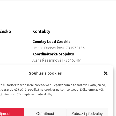
ečesko
Kontakty
Country Lead Czechia
Helena Dreiseitlová
|
731970136
Koordinátorka projektu
Alena Řezaninová
|
736163461
Programová ředitelka
Jana Černoušková
|
607782535
Souhlas s cookies
Partnerství & fundraising
šili zážitek z prohlížení našeho webu epdcz.com a zobrazovali vám jen to,
Eva Primus Kovandová
|
602646688
ás opravdu užitečné, používáme cookies na tomto webu. Děkujeme za váš
Komunikace & PR
erý nám pomůže zlepšovat naše služby.
Radka Hájková
|
730158883
íjmout
Odmítnout
Zobrazit předvolby