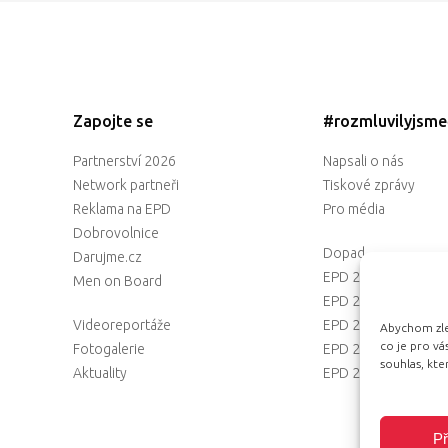
Zapojte se
#rozmluvilyjsm
Partnerství 2026
Napsali o nás
Network partneři
Tiskové zprávy
Reklama na EPD
Pro média
Dobrovolnice
Dopad
Darujme.cz
EPD 2025
Men on Board
EPD 2024
Videoreportáže
EPD 2023
Abychom zlep
co je pro v
Fotogalerie
EPD 2022
souhlas, kt
Aktuality
EPD 2021
Př