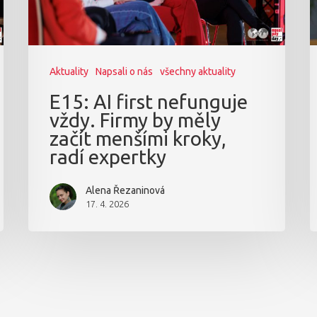
Aktuality
Napsali o nás
všechny aktuality
E15: AI first nefunguje
vždy. Firmy by měly
začít menšími kroky,
radí expertky
Alena Řezaninová
17. 4. 2026