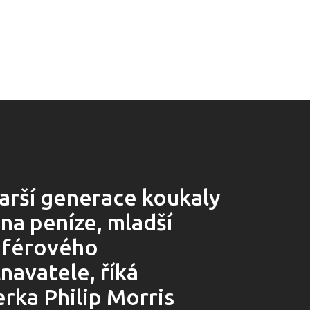
tarší generace koukaly
na peníze, mladší
í férového
navatele, říká
rka Philip Morris