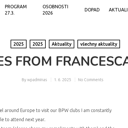
PROGRAM
OSOBNOSTI
DOPAD
AKTUAL
27.3.
2026
2025
2025
Aktuality
všechny aktuality
ES FROM FRANCESC
By
wpadminas
1. 6. 2025
No Comments
vel around Europe to visit our BPW clubs I am constantly
e to attend next year.