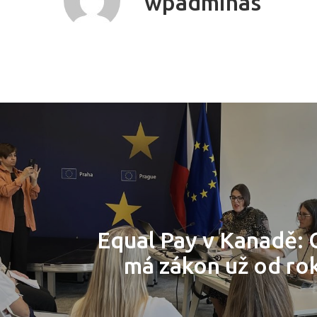
wpadminas
Equal Pay v Kanadě: 
má zákon už od ro