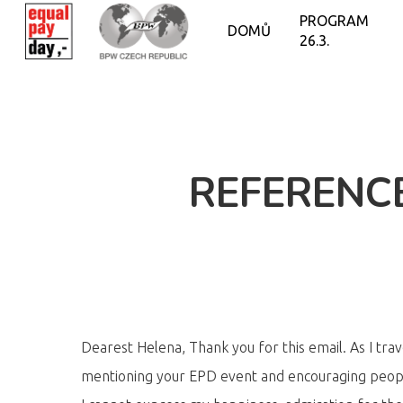
PROGRAM
DOMŮ
26.3.
REFERENC
Dearest Helena, Thank you for this email. As I tra
mentioning your EPD event and encouraging peopl