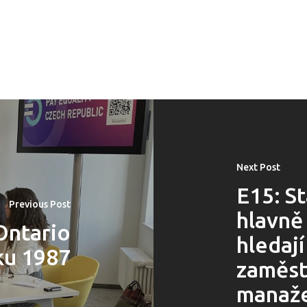
Next Post
E15: S
Previous Post
hlavně 
Ontario
hledaj
ku 1987
zaměst
manaže