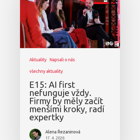
Aktuality
Napsali o nás
všechny aktuality
E15: AI first
nefunguje vždy.
Firmy by měly začít
menšími kroky, radí
expertky
Alena Řezaninová
17. 4. 2026