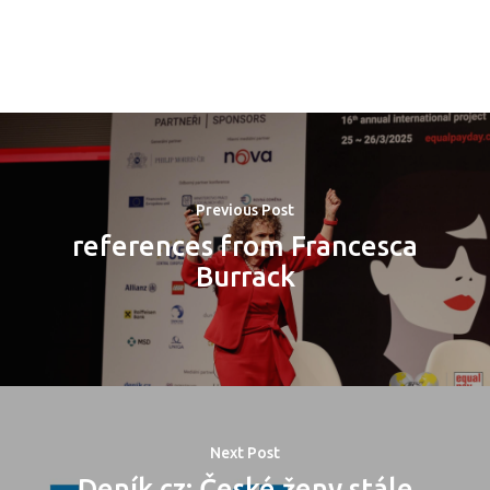
PRO MÉDIA
MINULÉ ROČN
PŘIHLÁŠENÍ
Domů
Previous Post
Program 26.3
references from Francesca
Burrack
Program 27.3
Osobnosti 20
Dopad
Next Post
Aktuality
Deník.cz: České ženy stále