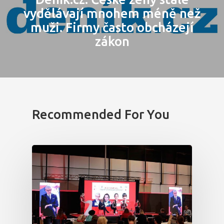
vydělávají mnohem méně než
Partneři
muži. Firmy často obcházejí
zákon
Vstupenky
Recommended For You