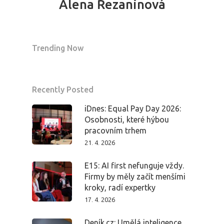
Alena Řezaninová
Trending Now
Recently Posted
iDnes: Equal Pay Day 2026:
Osobnosti, které hýbou
pracovním trhem
21. 4. 2026
E15: AI first nefunguje vždy.
Firmy by měly začít menšími
kroky, radí expertky
17. 4. 2026
Deník.cz: Umělá inteligence