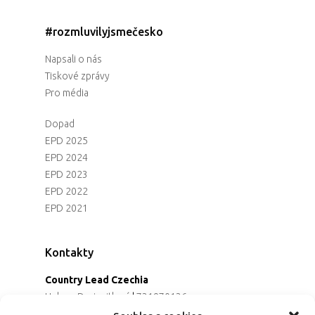
#rozmluvilyjsmečesko
Napsali o nás
Tiskové zprávy
Pro média
Dopad
EPD 2025
EPD 2024
EPD 2023
EPD 2022
EPD 2021
Kontakty
Country Lead Czechia
Helena Dreiseitlová
|
731970136
Koordinátorka projektu