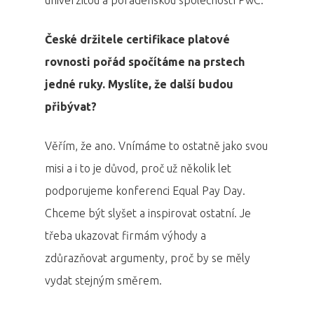
univerzitou a poradenskou společností PwC.
České držitele certifikace platové
rovnosti pořád spočítáme na prstech
jedné ruky. Myslíte, že další budou
přibývat?
Věřím, že ano. Vnímáme to ostatně jako svou
misi a i to je důvod, proč už několik let
podporujeme konferenci Equal Pay Day.
Chceme být slyšet a inspirovat ostatní. Je
třeba ukazovat firmám výhody a
zdůrazňovat argumenty, proč by se měly
vydat stejným směrem.