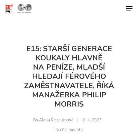
Hit enter to search or ESC to close
E15: STARŠÍ GENERACE
KOUKALY HLAVNĚ
NA PENÍZE, MLADŠÍ
HLEDAJÍ FÉROVÉHO
ZAMĚSTNAVATELE, ŘÍKÁ
MANAŽERKA PHILIP
MORRIS
By
Alena Řezaninová
18. 4. 2025
No Comments