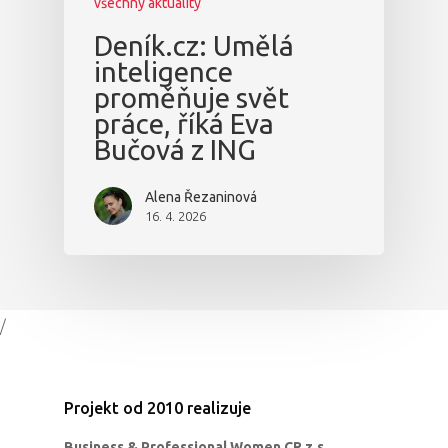
všechny aktuality
Deník.cz: Umělá
inteligence
proměňuje svět
práce, říká Eva
Bučová z ING
Alena Řezaninová
16. 4. 2026
/
Projekt od 2010 realizuje
Business & Professional Women CR z.s.