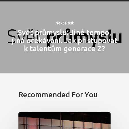
Domů
Program 26.3
Next Post
Program 27.3
Svět průmyslu: Jiné tempo,
jiná očekávání. Jak přistupovat
Osobnosti 20
k talentům generace Z?
Dopad
Aktuality
Partneři
Recommended For You
Vstupenky