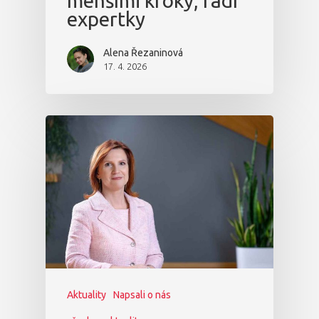
menšími kroky, radí
expertky
Alena Řezaninová
17. 4. 2026
Aktuality
Napsali o nás