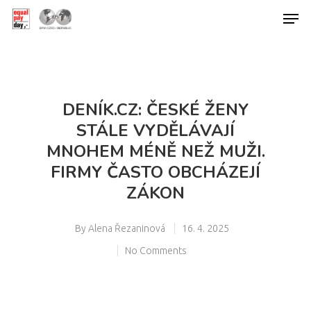
Hit enter to search or ESC to close
DENÍK.CZ: ČESKÉ ŽENY
STÁLE VYDĚLÁVAJÍ
MNOHEM MÉNĚ NEŽ MUŽI.
FIRMY ČASTO OBCHÁZEJÍ
ZÁKON
By
Alena Řezaninová
16. 4. 2025
No Comments