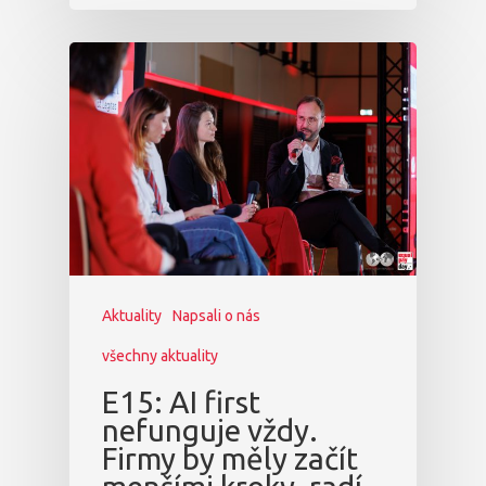
Aktuality
Napsali o nás
všechny aktuality
E15: AI first
nefunguje vždy.
Firmy by měly začít