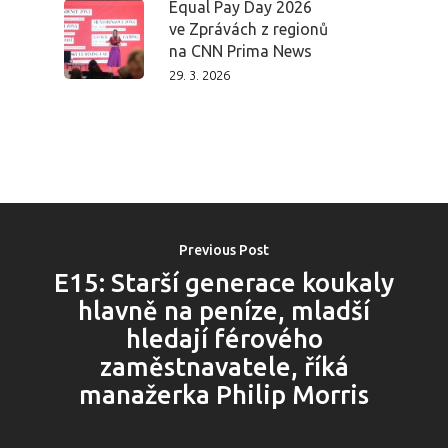
Equal Pay Day 2026
ve Zprávách z regionů
na CNN Prima News
29. 3. 2026
Previous Post
E15: Starší generace koukaly
hlavně na peníze, mladší
hledají férového
PRO MÉDIA
MINULÉ ROČN
zaměstnavatele, říká
PŘIHLÁŠENÍ
manažerka Philip Morris