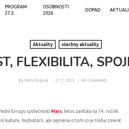
PROGRAM
OSOBNOSTI
DOPAD
AKTUAL
27.3.
2026
Aktuality
všechny aktuality
, FLEXIBILITA, SPO
By
Petra Drgová
27. 7. 2023
No Comments
třední Evropu společnosti
Mars
, letos zavítala na 14. ročník
í kultuře, hodnotách, ale zejména o tom co je třeba změnit