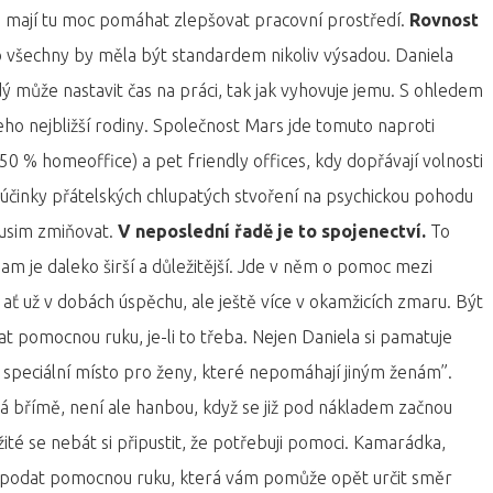
 ale mají tu moc pomáhat zlepšovat pracovní prostředí.
Rovnost
o všechny by měla být standardem nikoliv výsadou. Daniela
ždý může nastavit čas na práci, tak jak vyhovuje jemu. S ohledem
jeho nejbližší rodiny. Společnost Mars jde tomuto naproti
50 % homeoffice) a pet friendly offices, kdy dopřávají volnosti
činky přátelských chlupatých stvoření na psychickou pohodu
musim zmiňovat.
V neposlední řadě je to spojenectví.
To
m je daleko širší a důležitější. Jde v něm o pomoc mezi
ať už v dobách úspěchu, ale ještě více v okamžicích zmaru. Být
at pomocnou ruku, je-li to třeba. Nejen Daniela si pamatuje
 speciální místo pro ženy, které nepomáhají jiným ženám”.
há břímě, není ale hanbou, když se již pod nákladem začnou
žité se nebát si připustit, že potřebuji pomoci. Kamarádka,
en podat pomocnou ruku, která vám pomůže opět určit směr