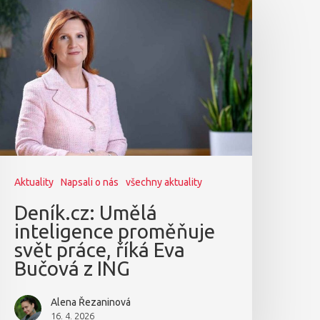
Aktuality
Napsali o nás
všechny aktuality
Deník.cz: Umělá
inteligence proměňuje
svět práce, říká Eva
Bučová z ING
Alena Řezaninová
16. 4. 2026