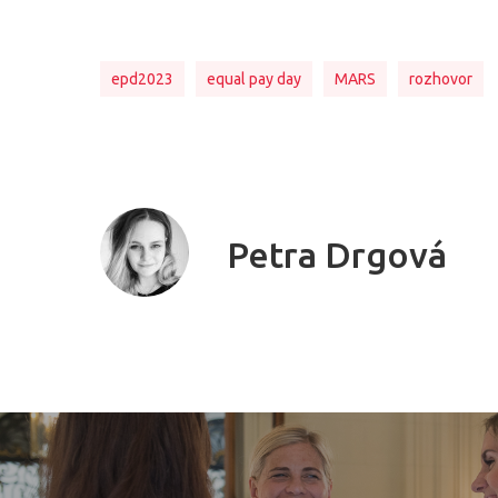
epd2023
equal pay day
MARS
rozhovor
Petra Drgová