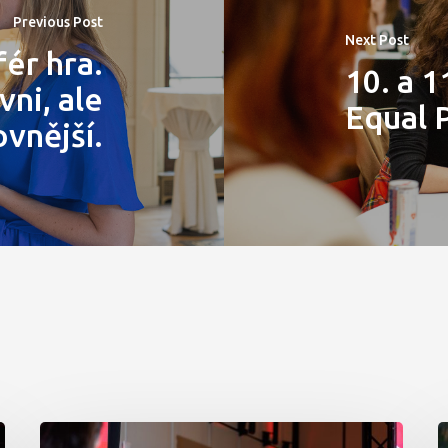
Previous Post
Next Post
ér hra.
10. a 1
vni, ale
Equal 
ovnější.