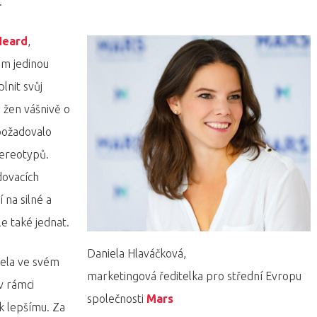
.
Heard
,
jim jedinou
lnit svůj
 žen vášnivě o
 požadovalo
tereotypů.
dovacích
í na silné a
e také jednat.
Daniela Hlaváčková,
iela ve svém
marketingová ředitelka pro střední Evropu
v rámci
společnosti
Mars
k lepšímu. Za