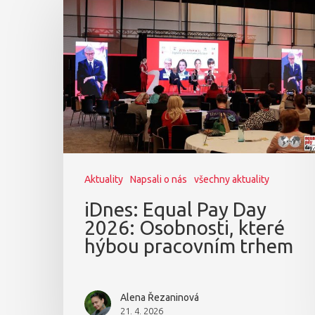
Aktuality
Napsali o nás
všechny aktuality
iDnes: Equal Pay Day
2026: Osobnosti, které
hýbou pracovním trhem
Alena Řezaninová
21. 4. 2026