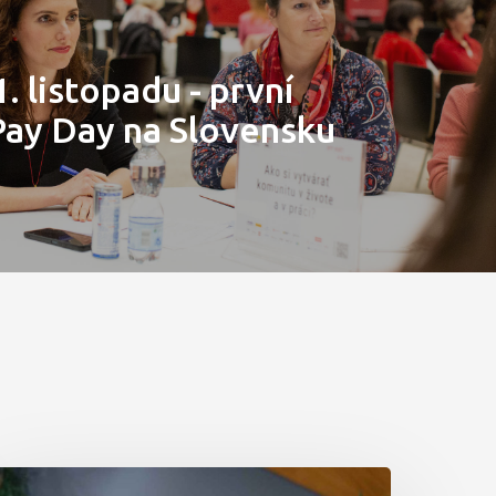
1. listopadu - první
Pay Day na Slovensku