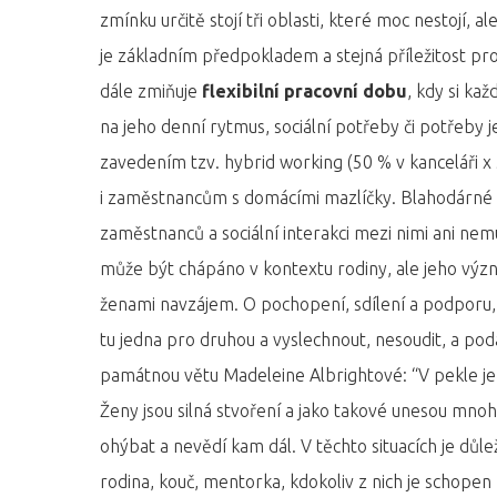
zmínku určitě stojí tři oblasti, které moc nestojí,
je základním předpokladem a stejná příležitost pr
dále zmiňuje
flexibilní pracovní dobu
, kdy si ka
na jeho denní rytmus, sociální potřeby či potřeby 
zavedením tzv. hybrid working (50 % v kanceláři x 
i zaměstnancům s domácími mazlíčky. Blahodárné ú
zaměstnanců a sociální interakci mezi nimi ani ne
může být chápáno v kontextu rodiny, ale jeho význa
ženami navzájem. O pochopení, sdílení a podporu, 
tu jedna pro druhou a vyslechnout, nesoudit, a pod
památnou větu Madeleine Albrightové: “V pekle je
Ženy jsou silná stvoření a jako takové unesou mno
ohýbat a nevědí kam dál. V těchto situacích je důle
rodina, kouč, mentorka, kdokoliv z nich je schop