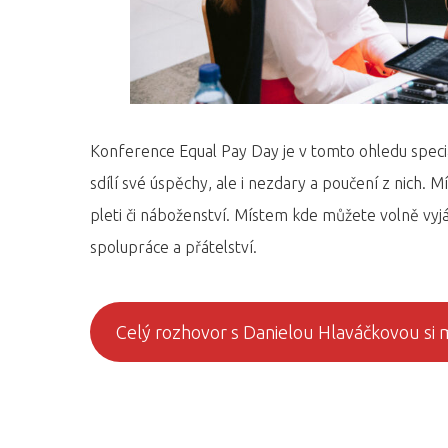
Konference Equal Pay Day je v tomto ohledu speci
sdílí své úspěchy, ale i nezdary a poučení z nich. M
pleti či náboženství. Místem kde můžete volně vyjá
spolupráce a přátelství.
Celý rozhovor s Danielou Hlaváčkovou si