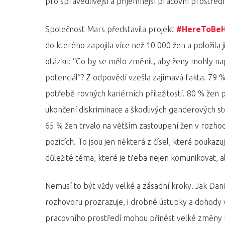
pro spravedlivější a příjemnější pracovní prostředí
Společnost Mars představila projekt
#HereToBe
do kterého zapojila více než 10 000 žen a položila 
otázku: “Co by se mělo změnit, aby ženy mohly nap
potenciál”? Z odpovědí vzešla zajímavá fakta. 79 %
potřebě rovných kariérních příležitostí. 80 % žen
ukončení diskriminace a škodlivých genderových s
65 % žen trvalo na větším zastoupení žen v rozho
pozicích. To jsou jen některá z čísel, která poukazuj
důležité téma, které je třeba nejen komunikovat, al
Hit enter to search or ESC to close
Nemusí to být vždy velké a zásadní kroky. Jak Dan
rozhovoru prozrazuje, i drobné ústupky a dohody 
pracovního prostředí mohou přinést velké změny 