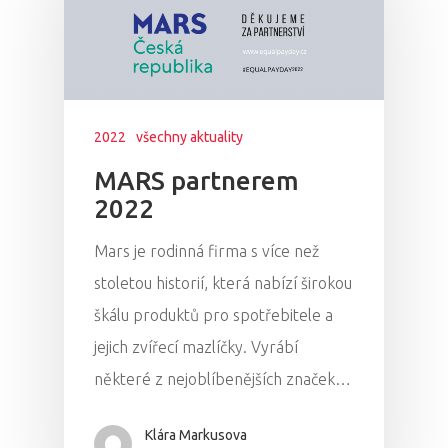
Domů
Program 26.3
2022
všechny aktuality
MARS partnerem
Program 27.3
2022
Osobnosti 20
Mars je rodinná firma s více než
stoletou historií, která nabízí širokou
Dopad
škálu produktů pro spotřebitele a
Aktuality
jejich zvířecí mazlíčky. Vyrábí
některé z nejoblíbenějších značek…
Partneři
Klára Markusova