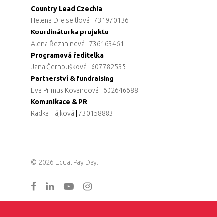
Country Lead Czechia
Helena Dreiseitlová
|
731970136
Koordinátorka projektu
Alena Řezaninová
|
736163461
Programová ředitelka
Jana Černoušková
|
607782535
Partnerství & fundraising
Eva Primus Kovandová
|
602646688
Komunikace & PR
Radka Hájková
|
730158883
© 2026 Equal Pay Day.