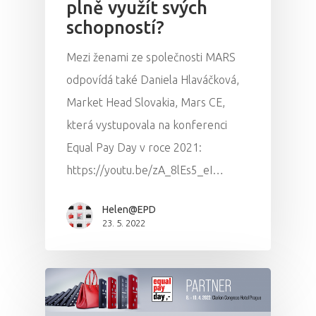
plně využít svých
schopností?
Mezi ženami ze společnosti MARS
odpovídá také Daniela Hlaváčková,
Market Head Slovakia, Mars CE,
která vystupovala na konferenci
Equal Pay Day v roce 2021:
https://youtu.be/zA_8lEs5_eI…
Helen@EPD
23. 5. 2022
PRO MÉDIA
MINULÉ ROČN
PŘIHLÁŠENÍ