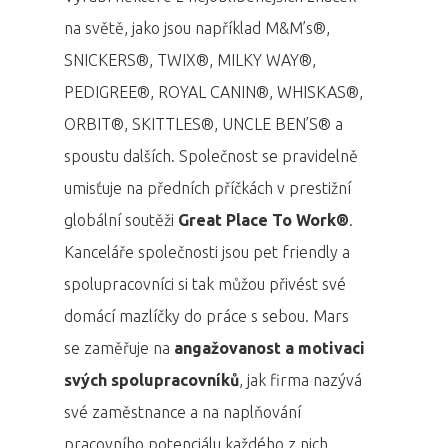
na světě, jako jsou například M&M’s®,
SNICKERS®, TWIX®, MILKY WAY®,
PEDIGREE®, ROYAL CANIN®, WHISKAS®,
ORBIT®, SKITTLES®, UNCLE BEN’S® a
spoustu dalších. Společnost se pravidelně
umisťuje na předních příčkách v prestižní
globální soutěži
Great Place To Work®
.
Kanceláře společnosti jsou pet friendly a
spolupracovníci si tak můžou přivést své
domácí mazlíčky do práce s sebou. Mars
se zaměřuje na
angažovanost a motivaci
svých spolupracovníků
, jak firma nazývá
své zaměstnance a na naplňování
pracovního potenciálu každého z nich.