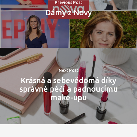
Osobnosti 20
Previous Post
Dámy z Novy
Dopad
Aktuality
Partneři
Vstupenky
Next Post
Krásná a sebevědomá díky
správné péči a padnoucímu
make-upu