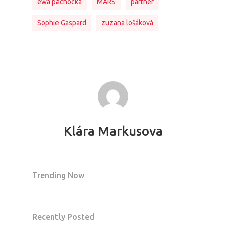
ewa pachocka
MARS
partner
Sophie Gaspard
zuzana lošáková
Klára Markusova
Trending Now
Recently Posted