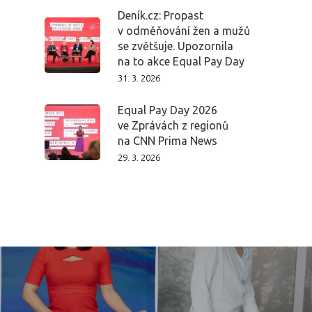
Deník.cz: Propast
v odměňování žen a mužů
se zvětšuje. Upozornila
na to akce Equal Pay Day
31. 3. 2026
Equal Pay Day 2026
ve Zprávách z regionů
PRO MÉDIA
MINULÉ ROČN
na CNN Prima News
PŘIHLÁŠENÍ
29. 3. 2026
Domů
Program 26.3
Program 27.3