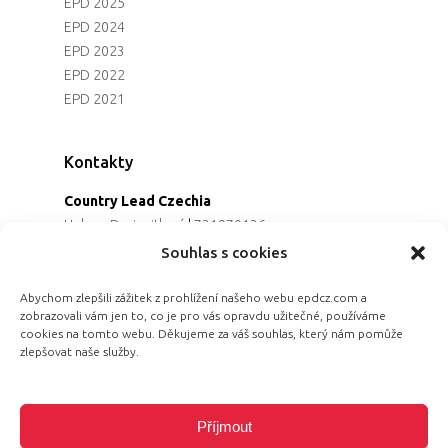
EPD 2025
EPD 2024
EPD 2023
EPD 2022
EPD 2021
Kontakty
Country Lead Czechia
Helena Dreiseitlová
|
731970136
Koordinátorka projektu
Souhlas s cookies
Alena Řezaninová
|
736163461
Programová ředitelka
Abychom zlepšili zážitek z prohlížení našeho webu epdcz.com a
zobrazovali vám jen to, co je pro vás opravdu užitečné, používáme
Jana Černoušková
|
607782535
cookies na tomto webu. Děkujeme za váš souhlas, který nám pomůže
Partnerství & fundraising
zlepšovat naše služby.
Eva Primus Kovandová
|
602646688
Komunikace & PR
Radka Hájková
|
730158883
Příjmout