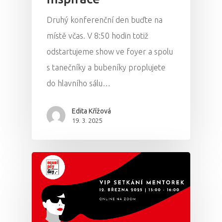
Druhý konferenční den buďte na
místě včas. V 8:50 hodin totiž
odstartujeme show ve foyer a spolu
s tanečníky a bubeníky proplujete
do hlavního sálu…
Edita Křížová
19. 3. 2025