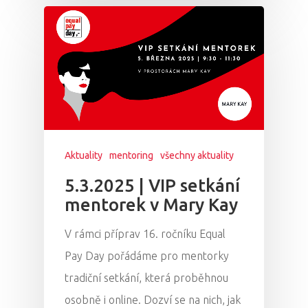
Aktuality
mentoring
všechny aktuality
5.3.2025 | VIP setkání
mentorek v Mary Kay
V rámci příprav 16. ročníku Equal
Pay Day pořádáme pro mentorky
tradiční setkání, která proběhnou
osobně i online. Dozví se na nich, jak