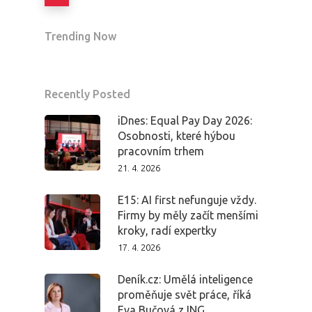
Trending Now
Recently Posted
iDnes: Equal Pay Day 2026:
Osobnosti, které hýbou
pracovním trhem
21. 4. 2026
E15: AI first nefunguje vždy.
Firmy by měly začít menšími
kroky, radí expertky
17. 4. 2026
Deník.cz: Umělá inteligence
proměňuje svět práce, říká
Eva Bučová z ING