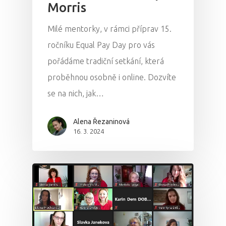
Morris
Milé mentorky, v rámci příprav 15.
ročníku Equal Pay Day pro vás
pořádáme tradiční setkání, která
proběhnou osobně i online. Dozvíte
se na nich, jak…
Alena Řezaninová
16. 3. 2024
PRO MÉDIA
MINULÉ ROČN
PŘIHLÁŠENÍ
Domů