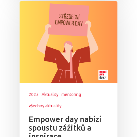
2025
Aktuality
mentoring
všechny aktuality
Empower day nabízí
spoustu zážitků a
inspirace