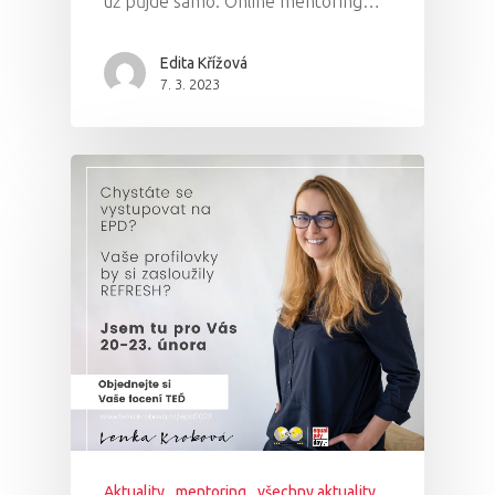
už půjde samo. Online mentoring…
Edita Křížová
7. 3. 2023
Aktuality
mentoring
všechny aktuality