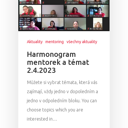
Program 26.3
Program 27.3
Osobnosti 20
Aktuality
mentoring
všechny aktuality
Dopad
Harmonogram
mentorek a témat
Aktuality
2.4.2023
Partneři
Můžete si vybrat témata, která vás
zajímají, vždy jedno v dopoledním a
Vstupenky
jedno v odpoledním bloku. You can
choose topics which you are
interested in…