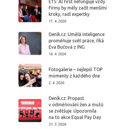
Program 26.3
E15: AI first nefunguje vždy.
Firmy by měly začít menšími
kroky, radí expertky
Program 27.3
17. 4. 2026
Osobnosti 20
Deník.cz: Umělá inteligence
proměňuje svět práce, říká
Dopad
Eva Bučová z ING
16. 4. 2026
Aktuality
Fotogalerie – nejlepší TOP
momenty z každého dne
Partneři
2. 4. 2026
Vstupenky
Deník.cz: Propast
v odměňování žen a mužů
se zvětšuje. Upozornila
na to akce Equal Pay Day
31. 3. 2026