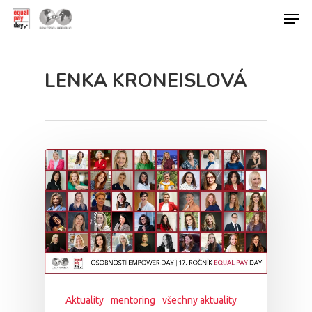
LENKA KRONEISLOVÁ
Hit enter to search or ESC to close
Aktuality
mentoring
všechny aktuality