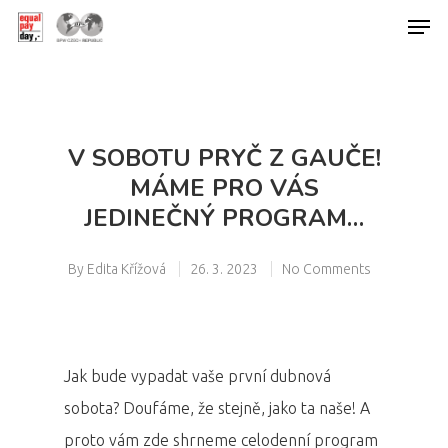
Hit enter to search or ESC to close
V SOBOTU PRYČ Z GAUČE!
MÁME PRO VÁS
JEDINEČNÝ PROGRAM…
By
Edita Křížová
26. 3. 2023
No Comments
Jak bude vypadat vaše první dubnová
sobota? Doufáme, že stejně, jako ta naše! A
proto vám zde shrneme celodenní program