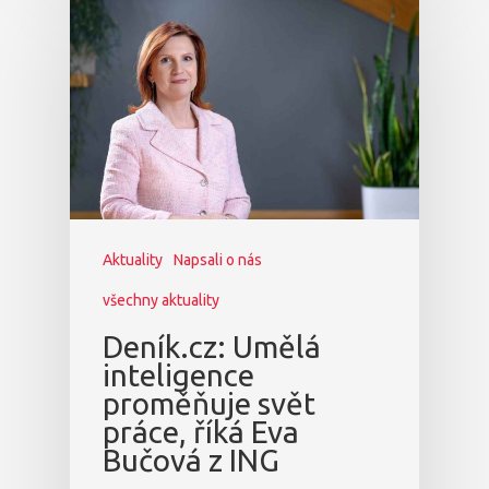
Aktuality
Napsali o nás
všechny aktuality
Deník.cz: Umělá
inteligence
proměňuje svět
práce, říká Eva
Bučová z ING