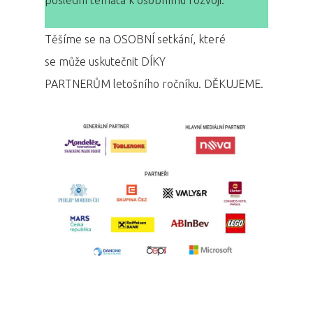
poslední témata k osobnímu rozvoji.
Program 27.3
Těšíme se na OSOBNÍ setkání, které
Osobnosti 20
se může uskutečnit DÍKY
Dopad
PARTNERŮM letošního ročníku. DĚKUJEME.
Aktuality
Partneři
Vstupenky