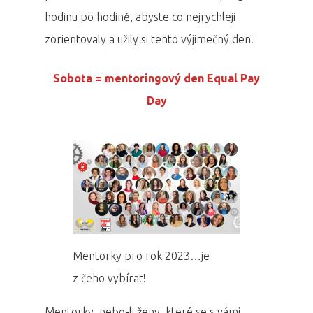
hodinu po hodině, abyste co nejrychleji
zorientovaly a užily si tento výjimečný den!
Sobota = mentoringový den Equal Pay
Day
Mentorky pro rok 2023…je
z čeho vybírat!
Mentorky, nebo-li ženy, které se s vámi