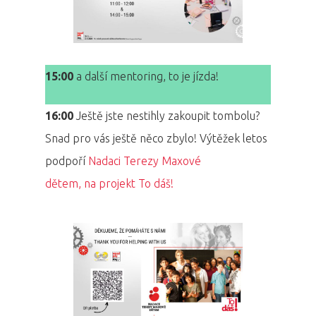
15:00
a další mentoring, to je jízda!
16:00
Ještě jste nestihly zakoupit tombolu?
Snad pro vás ještě něco zbylo! Výtěžek letos
podpoří
Nadaci Terezy Maxové
dětem, na projekt To dáš!