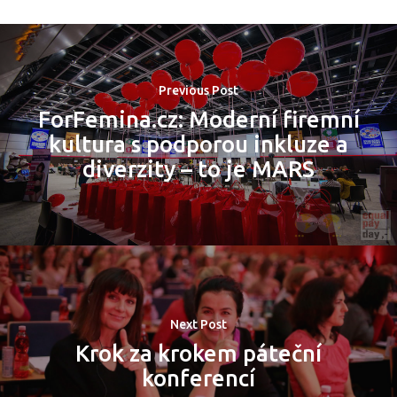
Previous Post
ForFemina.cz: Moderní firemní
kultura s podporou inkluze a
diverzity – to je MARS
Next Post
Krok za krokem páteční
konferencí