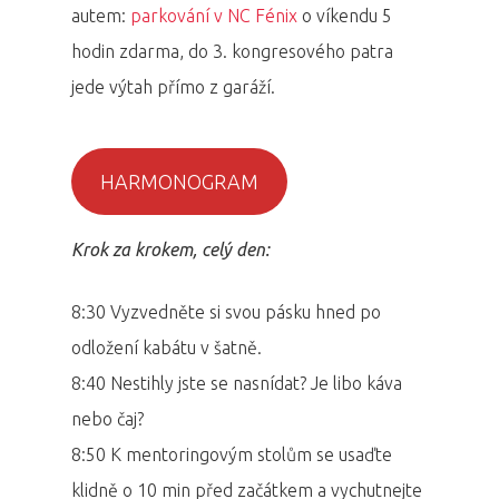
autem:
parkování v NC Fénix
o víkendu 5
hodin zdarma, do 3. kongresového patra
jede výtah přímo z garáží.
HARMONOGRAM
Krok za krokem, celý den:
8:30 Vyzvedněte si svou pásku hned po
odložení kabátu v šatně.
8:40 Nestihly jste se nasnídat? Je libo káva
nebo čaj?
8:50 K mentoringovým stolům se usaďte
klidně o 10 min před začátkem a vychutnejte