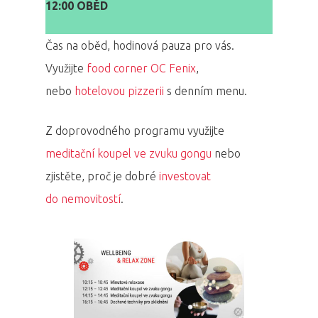
12:00 OBĚD
Čas na oběd, hodinová pauza pro vás.
Využijte
food corner OC Fenix
,
nebo
hotelovou pizzerii
s denním menu.
Z doprovodného programu využijte
meditační koupel ve zvuku gongu
nebo
zjistěte, proč je dobré
investovat
do nemovitostí
.