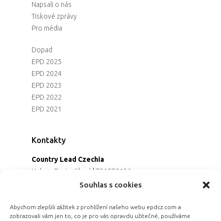
Napsali o nás
Tiskové zprávy
Pro média
Dopad
EPD 2025
EPD 2024
EPD 2023
EPD 2022
EPD 2021
Kontakty
Country Lead Czechia
Helena Dreiseitlová
|
731970136
Koordinátorka projektu
Souhlas s cookies
Alena Řezaninová
|
736163461
Programová ředitelka
Abychom zlepšili zážitek z prohlížení našeho webu epdcz.com a
zobrazovali vám jen to, co je pro vás opravdu užitečné, používáme
Jana Černoušková
|
607782535