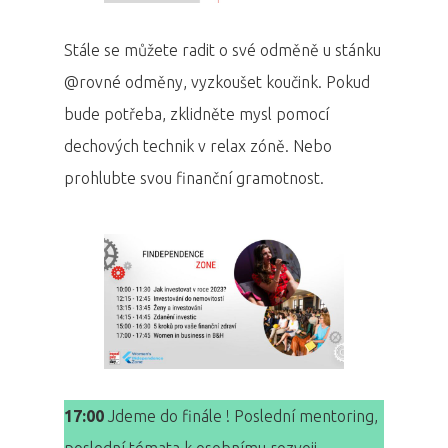
Stále se můžete radit o své odměně u stánku
@rovné odměny, vyzkoušet koučink. Pokud
bude potřeba, zklidněte mysl pomocí
dechových technik v relax zóně. Nebo
prohlubte svou finanční gramotnost.
PRO MÉDIA
MINULÉ ROČN
PŘIHLÁŠENÍ
Domů
Program 26.3
17:00
Jdeme do finále ! Poslední mentoring,