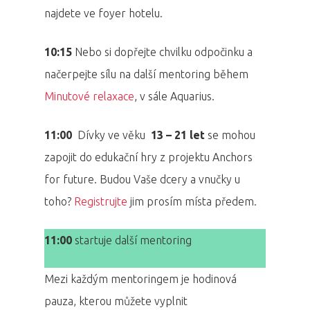
najdete ve foyer hotelu.
10:15
Nebo si dopřejte chvilku odpočinku a
načerpejte sílu na další mentoring během
Minutové relaxace
, v sále Aquarius.
11:00
Dívky ve věku
13 – 21 let
se mohou
zapojit do edukační hry z projektu Anchors
for future. Budou Vaše dcery a vnučky u
toho?
Registrujte
jim prosím místa předem.
11:00
startuje další mentoring
Mezi každým mentoringem je hodinová
pauza, kterou můžete vyplnit