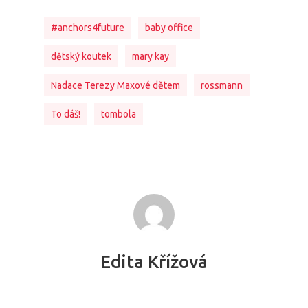
#anchors4future
baby office
dětský koutek
mary kay
Nadace Terezy Maxové dětem
rossmann
To dáš!
tombola
Edita Křížová