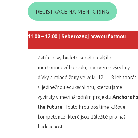
REGISTRACE NA MENTORING
11:00 – 12:00 | Seberozvoj hravou formou
Zatímco vy budete sedět u dalšího
mentoringového stolu, my zveme všechny
dívky a mladé ženy ve věku 12 – 18 let zahrát
si jedinečnou edukační hru, kterou jsme
vyvinuly v mezinárodním projektu
Anchors fo
the future
. Touto hrou posílíme klíčové
kompetence, které jsou důležité pro naši
budoucnost.