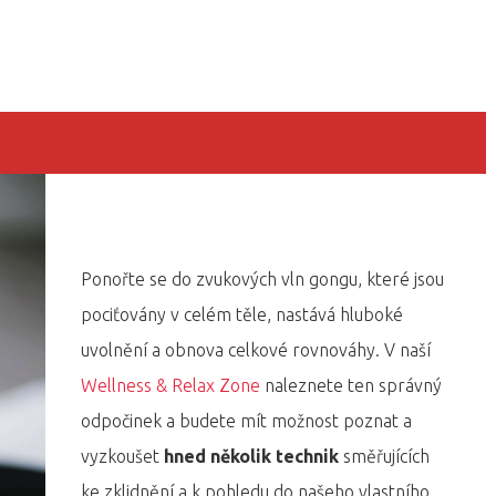
Ponořte se do zvukových vln gongu, které jsou
pociťovány v celém těle, nastává hluboké
uvolnění a obnova celkové rovnováhy. V naší
Wellness & Relax Zone
naleznete ten správný
odpočinek a budete mít možnost poznat a
vyzkoušet
hned několik technik
směřujících
ke zklidnění a k pohledu do našeho vlastního