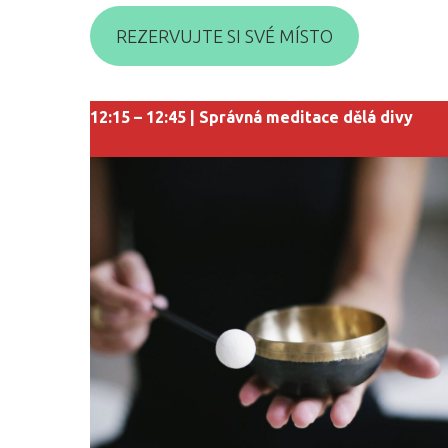
REZERVUJTE SI SVÉ MÍSTO
12:15 – 12:45 | Správná meditace dělá divy