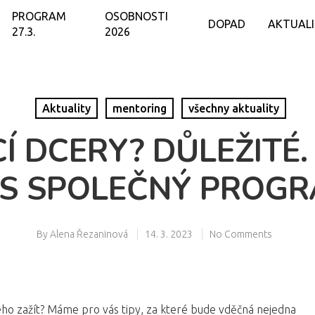
PROGRAM
OSOBNOSTI
DOPAD
AKTUAL
27.3.
2026
Aktuality
mentoring
všechny aktuality
CÍ DCERY? DŮLEŽITÉ
S SPOLEČNÝ PROG
By
Alena Řezaninová
14. 3. 2023
No Comments
ého zažít? Máme pro vás tipy, za které bude vděčná nejedna