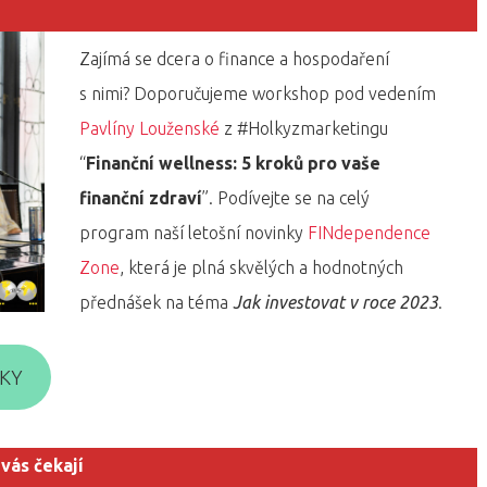
Zajímá se dcera o finance a hospodaření
s nimi? Doporučujeme workshop pod vedením
Pavlíny Louženské
z #Holkyzmarketingu
“
Finanční wellness: 5 kroků pro vaše
finanční zdraví
”. Podívejte se na celý
program naší letošní novinky
FINdependence
Zone
, která je plná skvělých a hodnotných
přednášek na téma
Jak investovat v roce 2023
.
ŠKY
 vás čekají