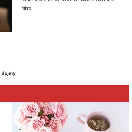
nitra.
vé dojmy