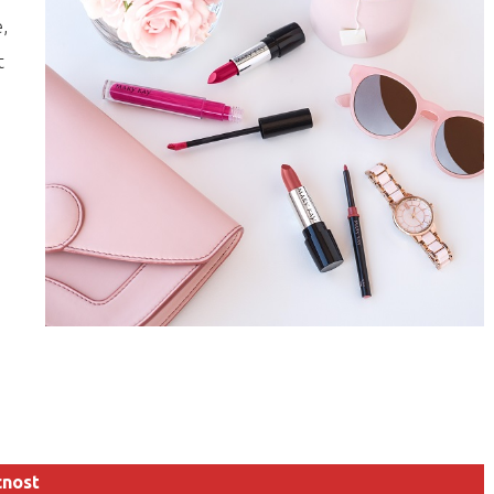
,
t
cnost