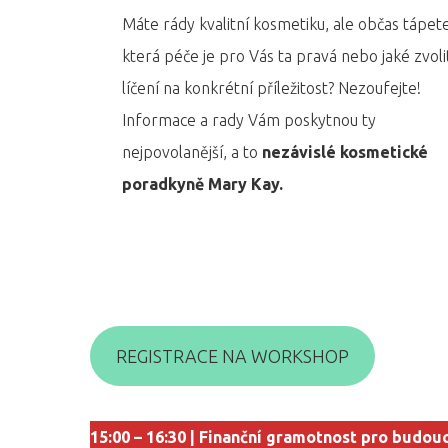
Máte rády kvalitní kosmetiku, ale občas tápete
která péče je pro Vás ta pravá nebo jaké zvoli
líčení na konkrétní příležitost? Nezoufejte!
Informace a rady Vám poskytnou ty
nejpovolanější, a to
nezávislé kosmetické
poradkyně Mary Kay.
REGISTRACE NA WORKSHOP
15:00 – 16:30 | Finanční gramotnost pro budou