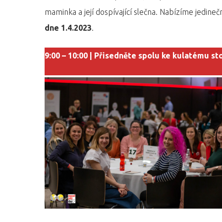
maminka a její dospívající slečna. Nabízíme jedin
dne 1.4.2023
.
9:00 – 10:00 | Přisedněte spolu ke kulatému st
Hit enter to search or ESC to close