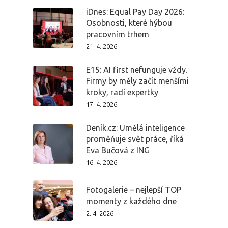
iDnes: Equal Pay Day 2026:
Osobnosti, které hýbou
pracovním trhem
21. 4. 2026
E15: AI first nefunguje vždy.
Firmy by měly začít menšími
kroky, radí expertky
17. 4. 2026
Deník.cz: Umělá inteligence
proměňuje svět práce, říká
Eva Bučová z ING
16. 4. 2026
Fotogalerie – nejlepší TOP
momenty z každého dne
PRO MÉDIA
MINULÉ ROČN
2. 4. 2026
PŘIHLÁŠENÍ