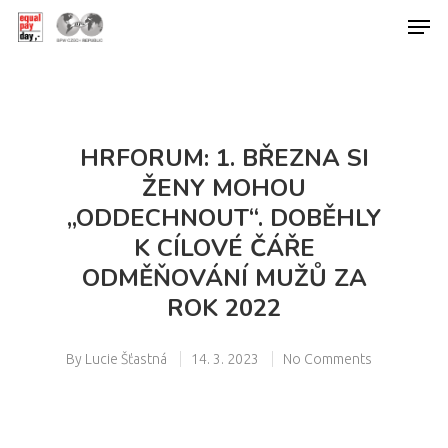
Hit enter to search or ESC to close
HRFORUM: 1. BŘEZNA SI
ŽENY MOHOU
„ODDECHNOUT“. DOBĚHLY
K CÍLOVÉ ČÁŘE
ODMĚŇOVÁNÍ MUŽŮ ZA
ROK 2022
By
Lucie Šťastná
14. 3. 2023
No Comments