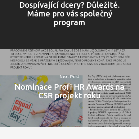
Dospívající dcery? Důležité.
Máme pro vás společný
program
Next Post
Nominace Profi HR Awards na
CSR projekt roku