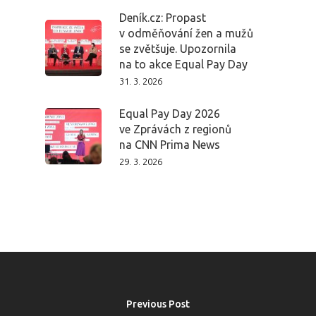
Deník.cz: Propast
v odměňování žen a mužů
se zvětšuje. Upozornila
Domů
na to akce Equal Pay Day
31. 3. 2026
Program 26.3
Equal Pay Day 2026
Program 27.3
ve Zprávách z regionů
na CNN Prima News
Osobnosti 20
29. 3. 2026
Dopad
Aktuality
Partneři
Previous Post
Vstupenky