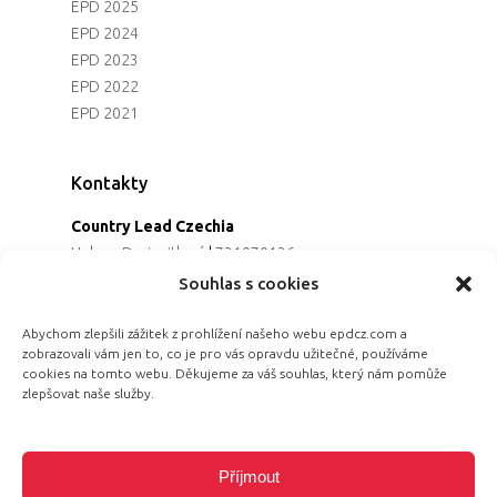
EPD 2025
EPD 2024
EPD 2023
EPD 2022
EPD 2021
Kontakty
Country Lead Czechia
Helena Dreiseitlová
|
731970136
Koordinátorka projektu
Souhlas s cookies
Alena Řezaninová
|
736163461
Programová ředitelka
Abychom zlepšili zážitek z prohlížení našeho webu epdcz.com a
zobrazovali vám jen to, co je pro vás opravdu užitečné, používáme
Jana Černoušková
|
607782535
cookies na tomto webu. Děkujeme za váš souhlas, který nám pomůže
Partnerství & fundraising
zlepšovat naše služby.
Eva Primus Kovandová
|
602646688
Komunikace & PR
Radka Hájková
|
730158883
Příjmout