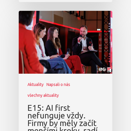
Aktuality
Napsali o nás
všechny aktuality
E15: AI first
nefunguje vždy.
Firmy by měly začít
menšími kroky, radí