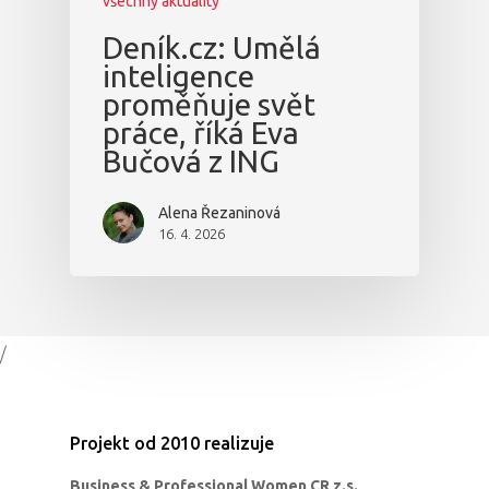
všechny aktuality
Deník.cz: Umělá
inteligence
proměňuje svět
práce, říká Eva
Bučová z ING
Alena Řezaninová
16. 4. 2026
/
Projekt od 2010 realizuje
Business & Professional Women CR z.s.