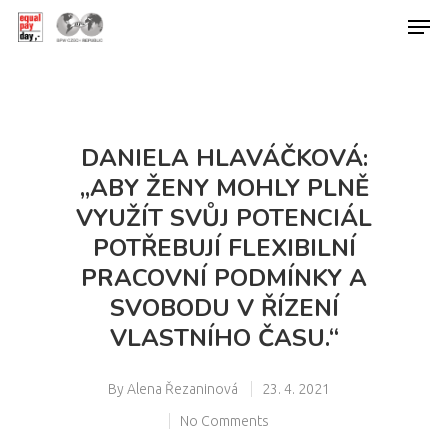
Hit enter to search or ESC to close
DANIELA HLAVÁČKOVÁ:
„ABY ŽENY MOHLY PLNĚ
VYUŽÍT SVŮJ POTENCIÁL
POTŘEBUJÍ FLEXIBILNÍ
PRACOVNÍ PODMÍNKY A
SVOBODU V ŘÍZENÍ
VLASTNÍHO ČASU.“
By
Alena Řezaninová
23. 4. 2021
No Comments