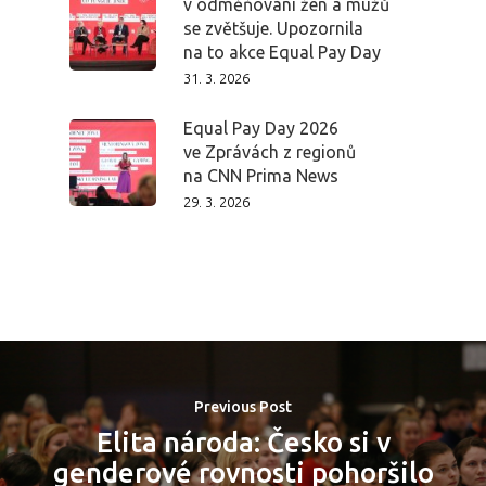
v odměňování žen a mužů
se zvětšuje. Upozornila
na to akce Equal Pay Day
31. 3. 2026
Equal Pay Day 2026
ve Zprávách z regionů
na CNN Prima News
29. 3. 2026
Previous Post
Elita národa: Česko si v
genderové rovnosti pohoršilo