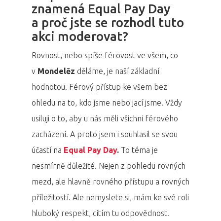
znamená Equal Pay Day
a proč jste se rozhodl tuto
akci moderovat?
Rovnost, nebo spíše férovost ve všem, co
v
Mondelēz
děláme, je naší základní
hodnotou. Férový přístup ke všem bez
ohledu na to, kdo jsme nebo jací jsme. Vždy
usiluji o to, aby u nás měli všichni férového
zacházení. A proto jsem i souhlasil se svou
účastí na
Equal Pay Day
.
To téma je
nesmírně důležité. Nejen z pohledu rovných
mezd, ale hlavně rovného přístupu a rovných
příležitostí. Ale nemyslete si, mám ke své roli
hluboký respekt, cítím tu odpovědnost.