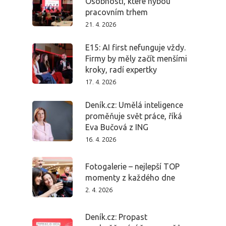
Osobnosti, které hýbou
pracovním trhem
Domů
21. 4. 2026
E15: AI first nefunguje vždy.
Program 26.3
Firmy by měly začít menšími
kroky, radí expertky
Program 27.3
17. 4. 2026
Osobnosti 20
Deník.cz: Umělá inteligence
proměňuje svět práce, říká
Eva Bučová z ING
Dopad
16. 4. 2026
Aktuality
Fotogalerie – nejlepší TOP
momenty z každého dne
Partneři
2. 4. 2026
Vstupenky
Deník.cz: Propast