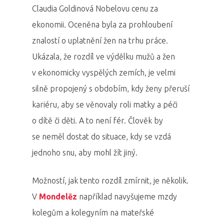
Claudia Goldinová Nobelovu cenu za
ekonomii. Oceněna byla za prohloubení
znalostí o uplatnění žen na trhu práce.
Ukázala, že rozdíl ve výdělku mužů a žen
v ekonomicky vyspělých zemích, je velmi
silně propojený s obdobím, kdy ženy přeruší
kariéru, aby se věnovaly roli matky a péči
o dítě či děti. A to není fér. Člověk by
se neměl dostat do situace, kdy se vzdá
jednoho snu, aby mohl žít jiný.
Možností, jak tento rozdíl zmírnit, je několik.
V
Mondelēz
například navyšujeme mzdy
kolegům a kolegyním na mateřské