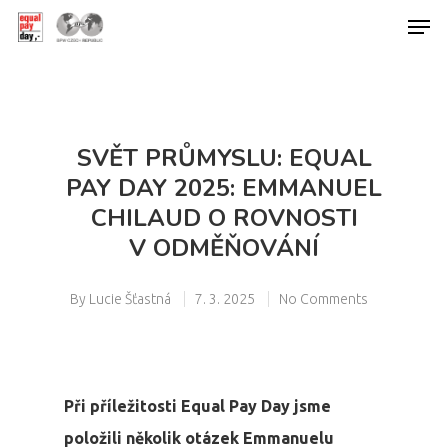
Hit enter to search or ESC to close
SVĚT PRŮMYSLU: EQUAL
PAY DAY 2025: EMMANUEL
CHILAUD O ROVNOSTI
V ODMĚŇOVÁNÍ
By
Lucie Šťastná
7. 3. 2025
No Comments
Při příležitosti Equal Pay Day jsme
položili několik otázek Emmanuelu