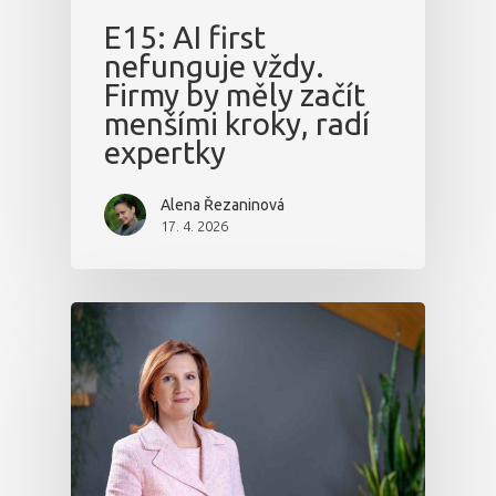
E15: AI first
nefunguje vždy.
Firmy by měly začít
menšími kroky, radí
expertky
Alena Řezaninová
17. 4. 2026