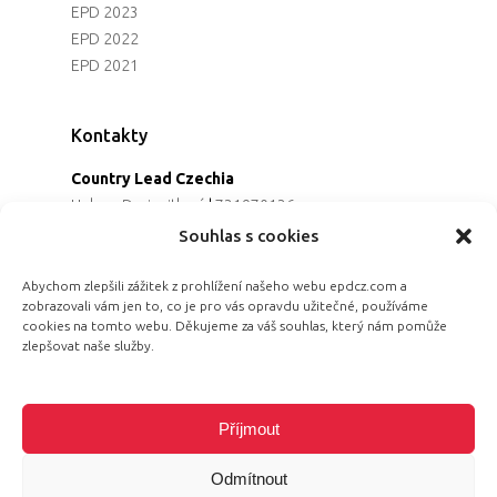
EPD 2023
EPD 2022
EPD 2021
Kontakty
Country Lead Czechia
Helena Dreiseitlová
|
731970136
Koordinátorka projektu
Souhlas s cookies
Alena Řezaninová
|
736163461
Programová ředitelka
Abychom zlepšili zážitek z prohlížení našeho webu epdcz.com a
zobrazovali vám jen to, co je pro vás opravdu užitečné, používáme
Jana Černoušková
|
607782535
cookies na tomto webu. Děkujeme za váš souhlas, který nám pomůže
Partnerství & fundraising
zlepšovat naše služby.
Eva Primus Kovandová
|
602646688
Komunikace & PR
Radka Hájková
|
730158883
Příjmout
Odmítnout