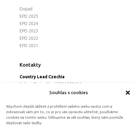
Dopad
EPD 2025
EPD 2024
EPD 2023
EPD 2022
EPD 2021
Kontakty
Country Lead Czechia
Helena Dreiseitlová
|
731970136
Koordinátorka projektu
Souhlas s cookies
Alena Řezaninová
|
736163461
Programová ředitelka
Abychom zlepšili zážitek z prohlížení našeho webu epdcz.com a
zobrazovali vám jen to, co je pro vás opravdu užitečné, používáme
Jana Černoušková
|
607782535
cookies na tomto webu. Děkujeme za váš souhlas, který nám pomůže
Partnerství & fundraising
zlepšovat naše služby.
Eva Primus Kovandová
|
602646688
Komunikace & PR