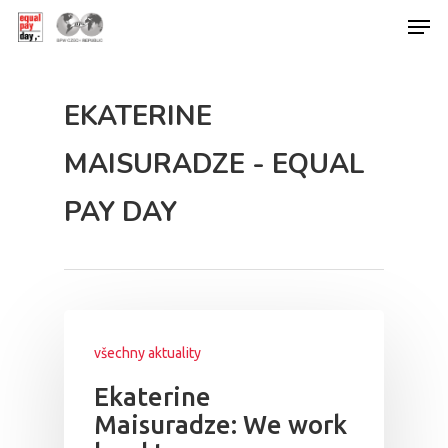
EKATERINE
Hit enter to search or ESC to close
MAISURADZE - EQUAL
PAY DAY
všechny aktuality
Ekaterine
Maisuradze: We work