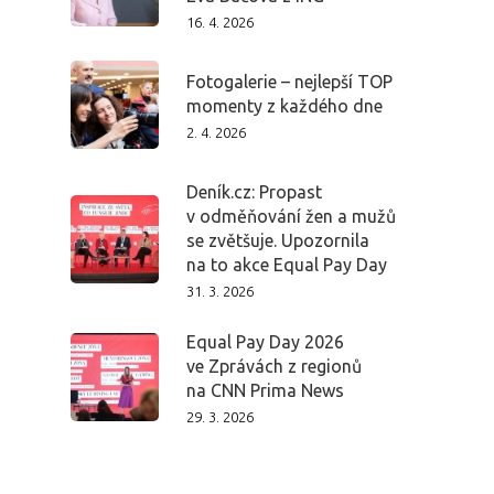
PŘIHLÁŠENÍ
16. 4. 2026
Fotogalerie – nejlepší TOP
Domů
momenty z každého dne
2. 4. 2026
Program 26.3
Deník.cz: Propast
v odměňování žen a mužů
Program 27.3
se zvětšuje. Upozornila
na to akce Equal Pay Day
Osobnosti 20
31. 3. 2026
Dopad
Equal Pay Day 2026
ve Zprávách z regionů
Aktuality
na CNN Prima News
29. 3. 2026
Partneři