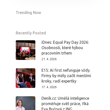
Trending Now
Recently Posted
iDnes: Equal Pay Day 2026:
Osobnosti, které hýbou
pracovním trhem
21. 4. 2026
E15: AI first nefunguje vždy.
Firmy by měly začít menšími
kroky, radí expertky
17. 4. 2026
Deník.cz: Umělá inteligence
proměňuje svět práce, říká
PRO MÉDIA
MINULÉ ROČN
Eva Bučová z ING