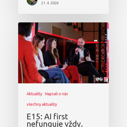
21. 4. 2026
Aktuality
Napsali o nás
všechny aktuality
E15: AI first
nefunguje vždy.