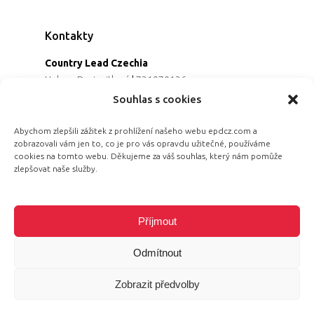
Kontakty
Country Lead Czechia
Helena Dreiseitlová
|
731970136
Koordinátorka projektu
Souhlas s cookies
Alena Řezaninová
|
736163461
Programová ředitelka
Abychom zlepšili zážitek z prohlížení našeho webu epdcz.com a
zobrazovali vám jen to, co je pro vás opravdu užitečné, používáme
Jana Černoušková
|
607782535
cookies na tomto webu. Děkujeme za váš souhlas, který nám pomůže
Partnerství & fundraising
zlepšovat naše služby.
Eva Primus Kovandová
|
602646688
Komunikace & PR
Radka Hájková
|
730158883
Příjmout
Odmítnout
Zobrazit předvolby
© 2026 Equal Pay Day.