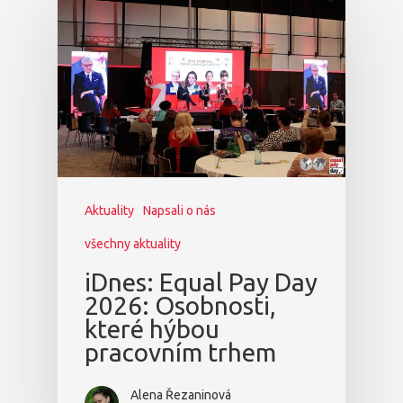
Aktuality
Napsali o nás
všechny aktuality
iDnes: Equal Pay Day
2026: Osobnosti,
které hýbou
pracovním trhem
Alena Řezaninová