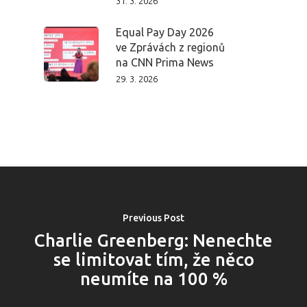
31. 3. 2026
Domů
Equal Pay Day 2026
Program 26.3
ve Zprávách z regionů
na CNN Prima News
Program 27.3
29. 3. 2026
Osobnosti 20
Dopad
Aktuality
Previous Post
Partneři
Charlie Greenberg: Nenechte
se limitovat tím, že něco
Vstupenky
neumíte na 100 %