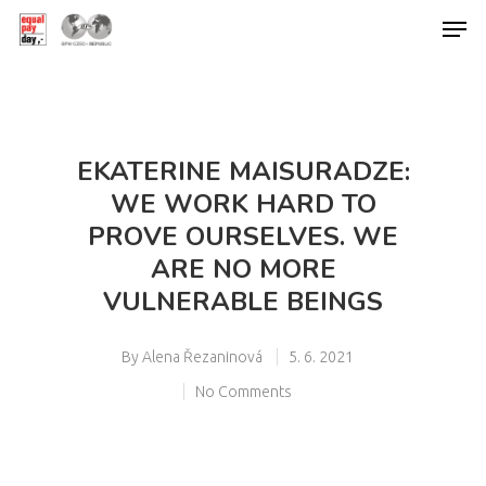
Hit enter to search or ESC to close
EKATERINE MAISURADZE:
WE WORK HARD TO
PROVE OURSELVES. WE
ARE NO MORE
VULNERABLE BEINGS
By
Alena Řezaninová
5. 6. 2021
No Comments