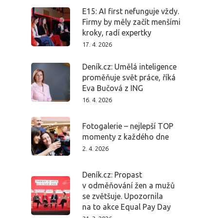
E15: AI first nefunguje vždy.
Firmy by měly začít menšími
kroky, radí expertky
17. 4. 2026
Deník.cz: Umělá inteligence
proměňuje svět práce, říká
Eva Bučová z ING
16. 4. 2026
Fotogalerie – nejlepší TOP
momenty z každého dne
2. 4. 2026
Deník.cz: Propast
PRO MÉDIA
MINULÉ ROČN
v odměňování žen a mužů
PŘIHLÁŠENÍ
se zvětšuje. Upozornila
na to akce Equal Pay Day