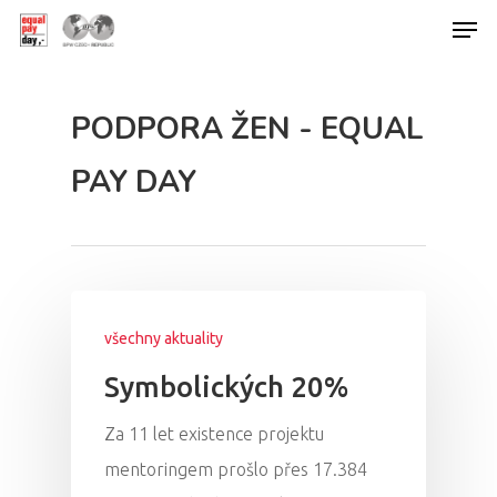
PODPORA ŽEN - EQUAL
Hit enter to search or ESC to close
PAY DAY
všechny aktuality
Symbolických 20%
Za 11 let existence projektu
mentoringem prošlo přes 17.384