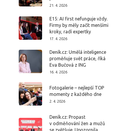
21. 4. 2026
E15: AI first nefunguje vždy.
Firmy by měly začít menšími
PRO MÉDIA
MINULÉ ROČN
kroky, radí expertky
PŘIHLÁŠENÍ
17. 4. 2026
Deník.cz: Umělá inteligence
proměňuje svět práce, říká
Domů
Eva Bučová z ING
16. 4. 2026
Program 26.3
Fotogalerie – nejlepší TOP
Program 27.3
momenty z každého dne
2. 4. 2026
Osobnosti 20
Deník.cz: Propast
Dopad
v odměňování žen a mužů
se zvětšuje. Upozornila